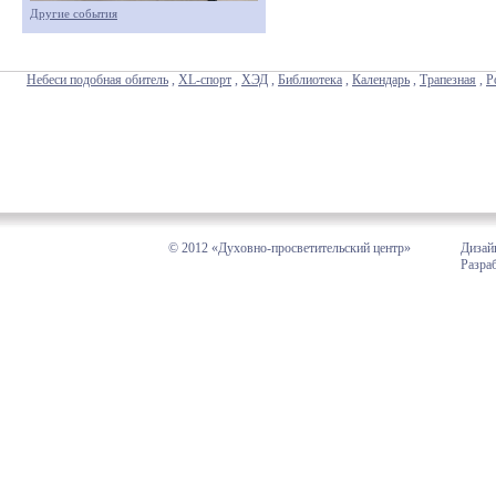
Другие события
Небеси подобная обитель
,
XL-спорт
,
ХЭД
,
Библиотека
,
Календарь
,
Трапезная
,
Р
© 2012 «Духовно-просветительский центр»
Дизай
Разра