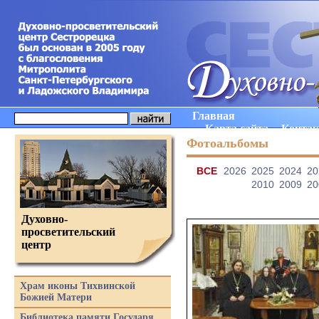
Главная
Карта сайта
Конта
Фотоальбомы
ВCE
2026
2025
2024
20
2010
2009
20
Духовно-
просветительский
центр
Храм иконы Тихвинской
Божией Матери
Библиотека памяти Государя