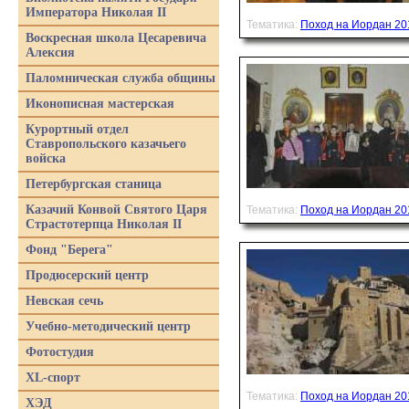
Императора Николая II
Тематика:
Поход на Иордан 20
Воскресная школа Цесаревича
Алексия
Паломническая служба общины
Иконописная мастерская
Курортный отдел
Ставропольского казачьего
войска
Петербургская станица
Казачий Конвой Святого Царя
Тематика:
Поход на Иордан 20
Страстотерпца Николая II
Фонд "Берега"
Продюсерский центр
Невская сечь
Учебно-методический центр
Фотостудия
XL-спорт
Тематика:
Поход на Иордан 20
ХЭД