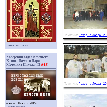
Тематика:
Поход на Иордан 20
Другие материалы
Хопёрский отдел Казачьего
Конвоя Памяти Царя
Мученика Николая II
(819)
Тематика:
Поход на Иордан 20
основан 30 августа 2015 г.
Другие события