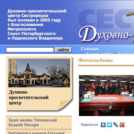
Главная
Карта сайта
Конта
Фотоальбомы
Духовно-
просветительский
центр
Храм иконы Тихвинской
Божией Матери
Поделиться
Библиотека памяти Государя