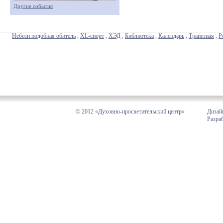
Другие события
Небеси подобная обитель
,
XL-спорт
,
ХЭД
,
Библиотека
,
Календарь
,
Трапезная
,
Р
© 2012 «Духовно-просветительский центр»
Дизай
Разра