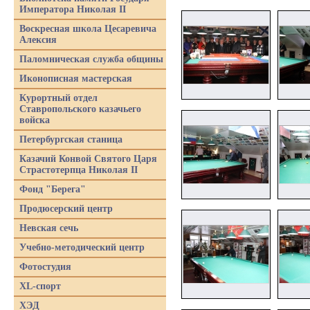
Императора Николая II
Воскресная школа Цесаревича
Алексия
Паломническая служба общины
Иконописная мастерская
Курортный отдел
Ставропольского казачьего
войска
Петербургская станица
Казачий Конвой Святого Царя
Страстотерпца Николая II
Фонд "Берега"
Продюсерский центр
Невская сечь
Учебно-методический центр
Фотостудия
XL-спорт
ХЭД