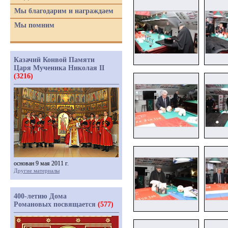
Мы благодарим и награждаем
Мы помним
Казачий Конвой Памяти
Царя Мученика Николая II
(3216)
основан 9 мая 2011 г.
Другие материалы
400-летию Дома
Романовых посвящается
(577)