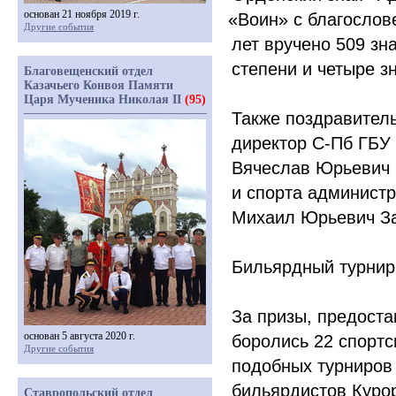
основан 21 ноября 2019 г.
«Воин
» с благослов
Другие события
лет вручено 509 зна
степени и четыре з
Благовещенский отдел
Казачьего Конвоя Памяти
Царя Мученика Николая II
(95)
Также поздравител
директор С-Пб ГБУ
Вячеслав Юрьевич 
и спорта администр
Михаил Юрьевич За
Бильярдный турнир 
За призы, предост
основан 5 августа 2020 г.
боролись 22 спорт
Другие события
подобных турниров
бильярдистов Куро
Ставропольский отдел