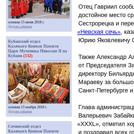
Отец Гавриил сообщ
достойное место ср
основан 15 июня 2018 г.
Сестрорецка и пер
Другие события
«Невская
сечь»
, ка
Юрию Яковлевичу С
Кубанский отдел
Казачьего Конвоя Памяти
Царя Мученика Николая II на
Кубани
(132)
Также Александр А
от Председателя З
директору Бильярд
Мараеву за большой
Санкт-Петербурге и
Глава администрац
основан 15 ноября 2018 г.
Другие события
Валерьевич Забайк
«XXXL
», отметил х
Сочинский отдел
Казачьего Конвоя Памяти
и поздравил всех г