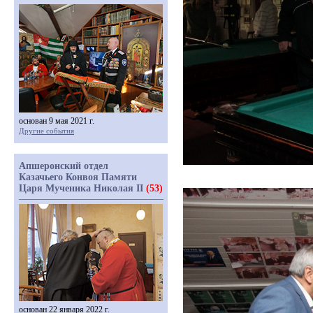
основан 9 мая 2021 г.
Другие события
Апшеронский отдел
Казачьего Конвоя Памяти
Царя Мученика Николая II
(53)
основан 22 января 2022 г.