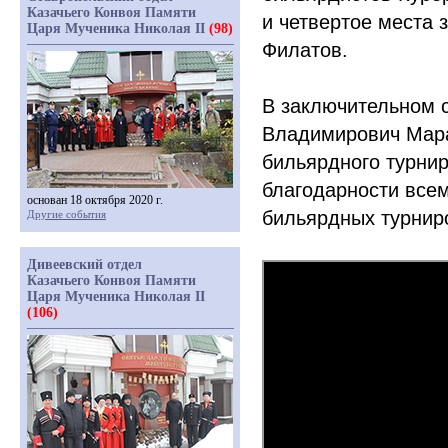
Казачьего Конвоя Памяти
и четвертое места 
Царя Мученика Николая II
(98)
Филатов.
В заключительном 
Владимирович Мара
бильярдного турни
благодарности всем
основан 18 октября 2020 г.
бильярдных турнир
Другие события
Дивеевский отдел
Казачьего Конвоя Памяти
Царя Мученика Николая II
(106)