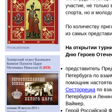
участие, не только
спорта, но и молод
По количеству приг
из самых представи
На открытии турн
Другие материалы
Дню Героев Отече
Хопёрский отдел Казачьего
Конвоя Памяти Царя
Мученика Николая II
(819)
представитель Пре
Петербурга по взаи
помощник настоят
Сестрорецка
по вза
Петербурга и Лени
Ваймер,
основан 30 августа 2015 г.
Герой Российской 
Другие события