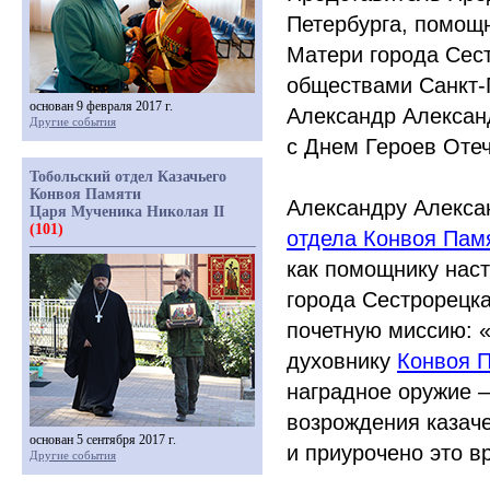
Петербурга, помощ
Матери города Сес
обществами Санкт-
основан 9 февраля 2017 г.
Александр Алексан
Другие события
с Днем Героев Отеч
Тобольский отдел Казачьего
Конвоя Памяти
Александру Алекса
Царя Мученика Николая II
(101)
отдела Конвоя Памя
как помощнику нас
города Сестрорецк
почетную миссию:
духовнику
Конвоя П
наградное оружие –
возрождения казач
основан 5 сентября 2017 г.
и приурочено это в
Другие события