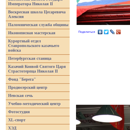
Императора Николая II
Воскресная школа Цесаревича
Алексия
Паломническая служба общины
Поделиться
Иконописная мастерская
Курортный отдел
Ставропольского казачьего
войска
Петербургская станица
Казачий Конвой Святого Царя
Страстотерпца Николая II
Фонд "Берега"
Продюсерский центр
Невская сечь
Учебно-методический центр
Фотостудия
XL-спорт
ХЭД