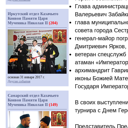
Глава администрац
Валерьевич Забайк
Иркутский отдел Казачьего
Конвоя Памяти Царя
глава муниципальн
Мученика Николая II
(204)
совета города Сес
генерал-майор погр
Дмитриевич Ярков,
ветеран спецслужб 
атаман
«Император
архимандрит Гаври
основан 31 января 2017 г.
иконы Божией Мате
Другие события
Государя Император
Самарский отдел Казачьего
Конвоя Памяти Царя
В своих выступлени
Мученика Николая II
(149)
турнира с Днем Гер
Представитель Пре