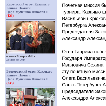
Карельский отдел Казачьего
Почетная миссия б
Конвоя Памяти
турнира. Казачью ш
Царя Мученика Николая II
(121)
Васильевич Крюков,
Петербурга Алекса
Председателя Зако
Александр Алексан
Отец Гавриил побл
основан 22 марта 2018 г.
Государя Император
Другие события
Ивановича Сехина, 
эту почетную мисси
Белгородский отдел Казачьего
Конвоя Памяти
Олега Васильевича
Царя Мученика Николая II
(233)
Санкт-Петербурга 
Председателя Зако
Александра Алекса