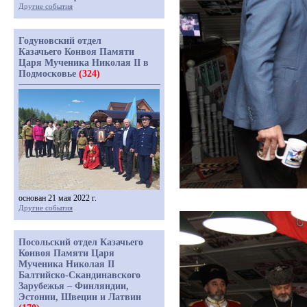
Другие события
Годуновский отдел
Казачьего Конвоя Памяти
Царя Мученика Николая II в
Подмосковье
(324)
основан 21 мая 2022 г.
Другие события
Посольский отдел Казачьего
Конвоя Памяти Царя
Мученика Николая II
Балтийско-Скандинавского
Зарубежья – Финляндии,
Эстонии, Швеции и Латвии