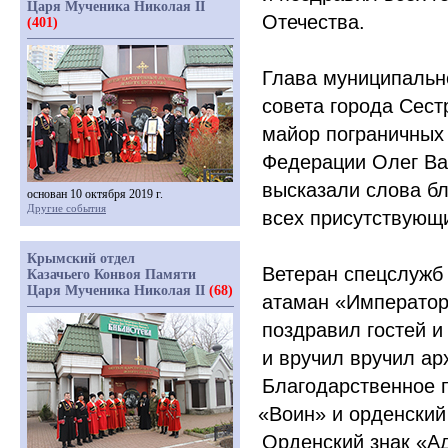
Царя Мученика Николая II
Отечества.
(401)
Глава муниципальн
совета города Сес
майор пограничных
Федерации Олег Ва
высказали слова бл
основан 10 октября 2019 г.
Другие события
всех присутствующи
Крымский отдел
Ветеран спецслужб 
Казачьего Конвоя Памяти
Царя Мученика Николая II
(68)
атаман
«Император
поздравил гостей и
и вручил вручил а
Благодарственное п
«Воин
» и орденский
Орденский знак
«А