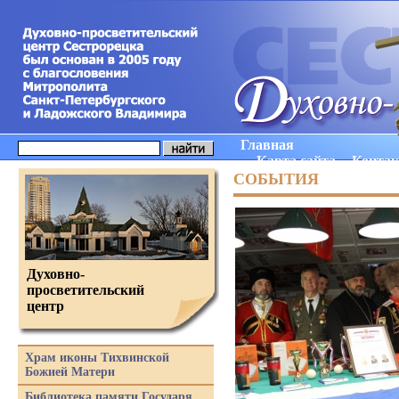
Главная
Карта сайта
Конта
СОБЫТИЯ
Духовно-
просветительский
центр
Храм иконы Тихвинской
Божией Матери
Библиотека памяти Государя