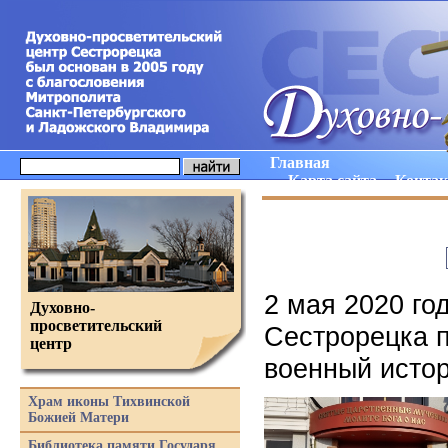
Главная
Карта сайта
Конта
2 мая 2020 го
Духовно-
просветительский
Сестрорецка п
центр
военный истор
Храм иконы Тихвинской
Божией Матери
Библиотека памяти Государя