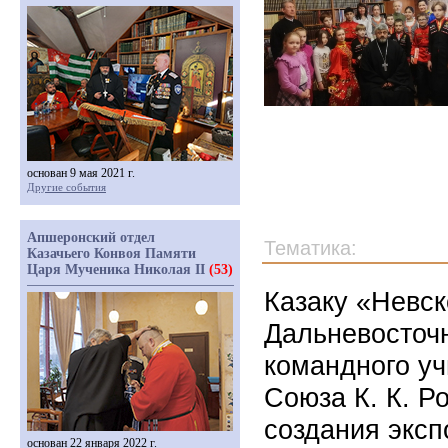
основан 9 мая 2021 г.
Другие события
Апшеронский отдел
Тематика:
Казачьего Конвоя Памяти
Царя Мученика Николая II
(53)
Казаку «Невск
Дальневосточ
командного у
Союза К. К. Р
создания эксп
основан 22 января 2022 г.