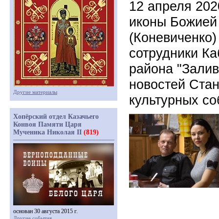
12 апреля 202
иконы Божией
(Коневиченко)
сотрудники Ка
района "Залив
новостей Стан
Другие материалы
культурных со
Хопёрский отдел Казачьего
Конвоя Памяти Царя
Мученика Николая II
(819)
основан 30 августа 2015 г.
Другие события