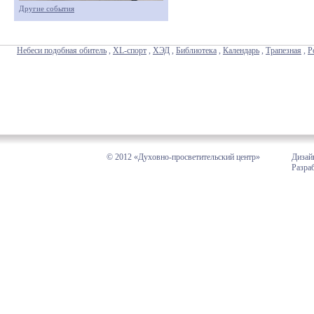
Другие события
Небеси подобная обитель
,
XL-спорт
,
ХЭД
,
Библиотека
,
Календарь
,
Трапезная
,
Р
© 2012 «Духовно-просветительский центр»
Дизай
Разра