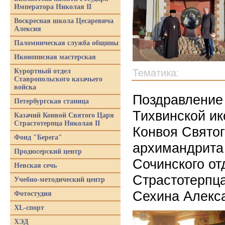
Императора Николая II
Воскресная школа Цесаревича
Алексия
Паломническая служба общины
Иконописная мастерская
Курортный отдел
Тематика:
Ставропольского казачьего
войска
Поздравление
Петербургская станица
Тихвинской и
Казачий Конвой Святого Царя
Страстотерпца Николая II
Конвоя Святог
Фонд "Берега"
архимандрита 
Продюсерский центр
Сочинского от
Невская сечь
Страстотерпца
Учебно-методический центр
Сехина Алекс
Фотостудия
XL-спорт
ХЭД