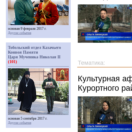
основан 9 февраля 2017 г.
Другие события
Тобольский отдел Казачьего
Конвоя Памяти
Царя Мученика Николая II
(101)
Тематика:
Культурная аф
Курортного ра
основан 5 сентября 2017 г.
Другие события