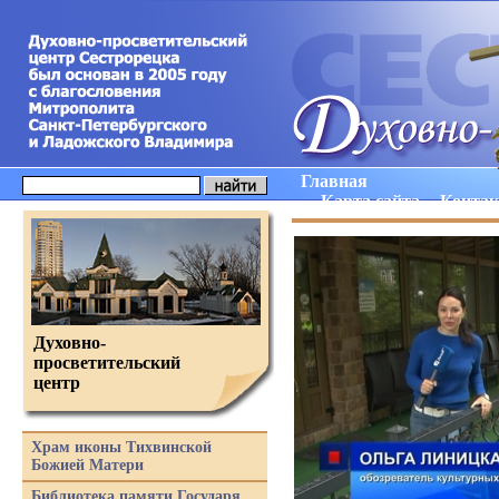
Главная
Карта сайта
Конта
Духовно-
просветительский
центр
Храм иконы Тихвинской
Божией Матери
Библиотека памяти Государя