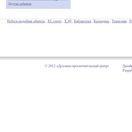
Другие события
Небеси подобная обитель
,
XL-спорт
,
ХЭД
,
Библиотека
,
Календарь
,
Трапезная
,
Р
© 2012 «Духовно-просветительский центр»
Дизай
Разра