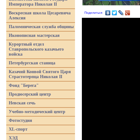
Императора Николая II
Воскресная школа Цесаревича
Поделиться
Алексия
Паломническая служба общины
Иконописная мастерская
Курортный отдел
Ставропольского казачьего
войска
Петербургская станица
Казачий Конвой Святого Царя
Страстотерпца Николая II
Фонд "Берега"
Продюсерский центр
Невская сечь
Учебно-методический центр
Фотостудия
XL-спорт
ХЭД