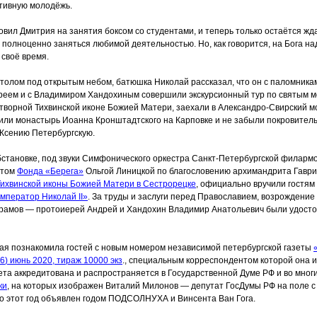
тивную молодёжь.
вил Дмитрия на занятия боксом со студентами, и теперь только остаётся жд
 полноценно заняться любимой деятельностью. Но, как говорится, на Бога на
 своё время.
 столом под открытым небом, батюшка Николай рассказал, что он с паломника
реем и с Владимиром Хандохиным совершили экскурсионный тур по святым ме
творной Тихвинской иконе Божией Матери, заехали в Александро-Свирский м
или монастырь Иоанна Кронштадтского на Карповке и не забыли покровитель
Ксению Петербургскую.
бстановке, под звуки Симфонического оркестра Санкт-Петербургской филарм
нтом
Фонда
«Берега
»
Ольгой Линицкой по благословению архимандрита Гавр
Тихвинской иконы Божией Матери в Сестрорецке
, официально вручили гостям
мператор
Николай II»
. За труды и заслуги перед Православием, возрождение
храмов — протоиерей Андрей и Хандохин Владимир Анатольевич были удосто
ая познакомила гостей с новым номером независимой петербургской газеты
16
) июнь 2020, тираж 10000 экз
., специальным корреспондентом которой она и
зета аккредитована и распространяется в Государственной Думе РФ и во многи
ки
, на которых изображен Виталий Милонов — депутат ГосДумы РФ на поле с
то этот год объявлен годом ПОДСОЛНУХА и Винсента Ван Гога.