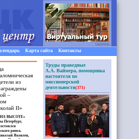
Смотреть
алендарь
Карта сайта
Контакты
Труды праведные
да
А.А. Ваймера, помощника
паломническая
настоятеля по
детели из
миссионерской
деятельности
награждены
(371)
ой –
ком
колай II»
«НА
ВЫСОТЕ»
а Петербург,
состоялся
ского ринга.
Николай Яковлев,