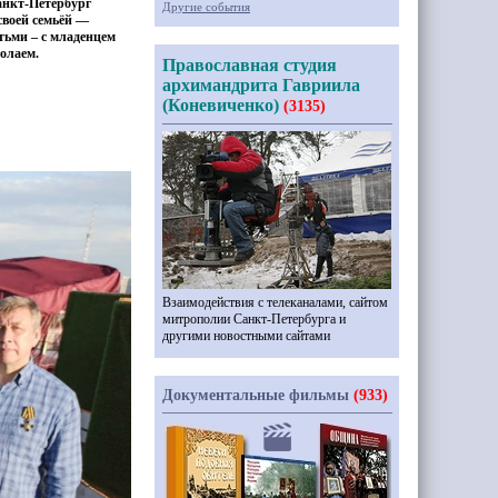
анкт-Петербург
Другие события
своей семьёй —
тьми – с младенцем
олаем.
Православная студия
архимандрита Гавриила
(Коневиченко)
(3135)
Взаимодействия с телеканалами, сайтом
митрополии Санкт-Петербурга и
другими новостными сайтами
Документальные фильмы
(933)