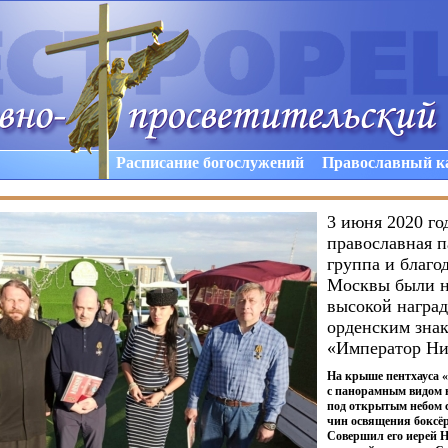
Расписание богослужений
Православный к
3 июня 2020 го
православная 
группа и благо
Москвы были 
высокой наград
орденским зна
«Император Ни
На крыше пентхауса
с панорамным видом н
под открытым небом 
чин освящения боксёр
Совершил его иерей 