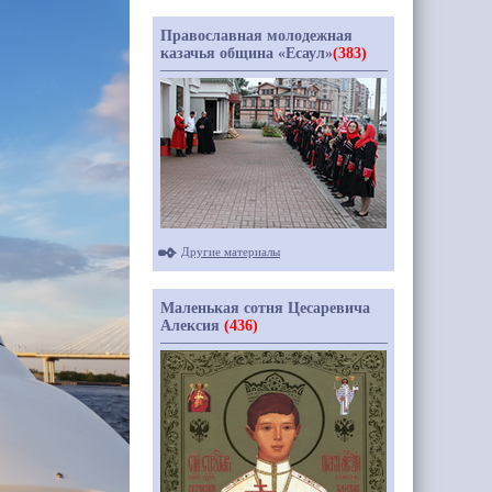
Православная молодежная
казачья община «Есаул»
(383)
Другие материалы
Маленькая сотня Цесаревича
Алексия
(436)