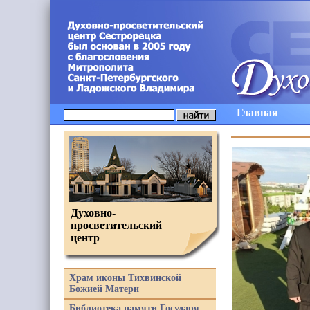
Главная
Духовно-
просветительский
центр
Храм иконы Тихвинской
Божией Матери
Библиотека памяти Государя