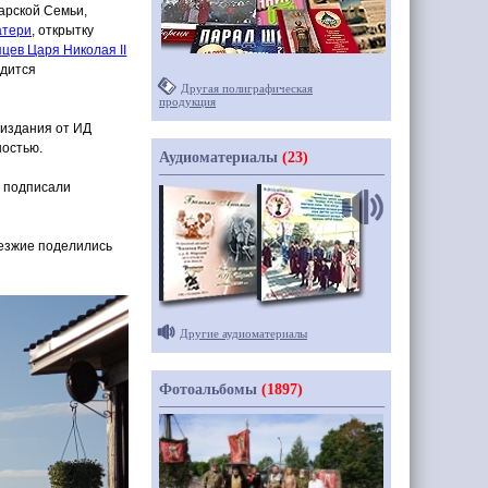
арской Семьи,
атери
, открытку
цев Царя Николая II
одится
Другая полиграфическая
продукция
 издания от ИД
ностью.
Аудиоматериалы
(23)
х подписали
иезжие поделились
Другие аудиоматериалы
Фотоальбомы
(1897)