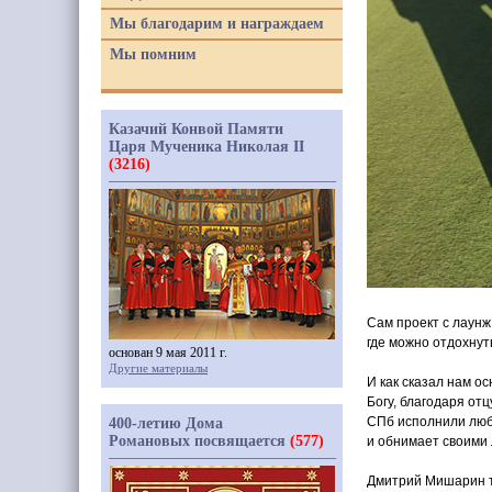
Мы благодарим и награждаем
Мы помним
Казачий Конвой Памяти
Царя Мученика Николая II
(3216)
Сам проект с лаунж
где можно отдохнуть
основан 9 мая 2011 г.
Другие материалы
И как сказал нам о
Богу, благодаря от
СПб исполнили люб
400-летию Дома
Романовых посвящается
(577)
и обнимает своими
Дмитрий Мишарин т