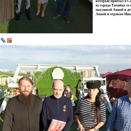
который приехал в С
из города Тихвина со 
матушкой Анной и де
Анной и отроком Ник