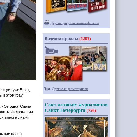
Другие документальные фильмы
Видеоматериалы
(1201)
Другие видеоматериалы
ствует уже 5 лет,
 в этом году.
Союз казачьих журналистов
:
«Сегодня
, Слава
Санкт-Петербурга
(756)
зыканты Филармонии
я вместе с нами
ольшие планы