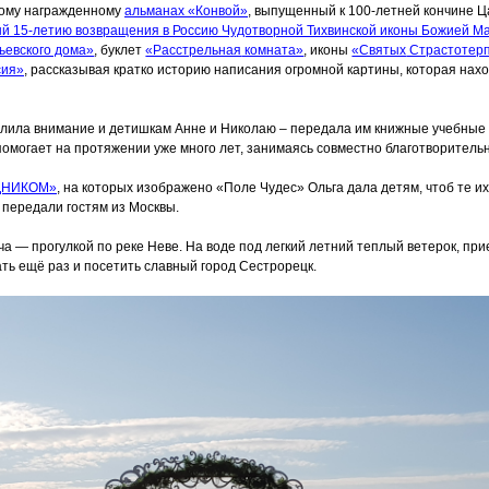
дому награжденному
альманах
«Конвой
»
, выпущенный к 100-летней кончине Ц
ый 15-летию возвращения в Россию Чудотворной Тихвинской иконы Божией М
ьевского дома»
, буклет
«Расстрельная
комната»
, иконы
«Святых
Страстотерп
сия»
, рассказывая кратко историю написания огромной картины, которая нах
елила внимание и детишкам Анне и Николаю – передала им книжные учебные
помогает на протяжении уже много лет, занимаясь совместно благотворитель
ДНИКОМ»
, на которых изображено
«Поле
Чудес» Ольга дала детям, чтоб те и
передали гостям из Москвы.
а — прогулкой по реке Неве. На воде под легкий летний теплый ветерок, пр
ь ещё раз и посетить славный город Сестрорецк.