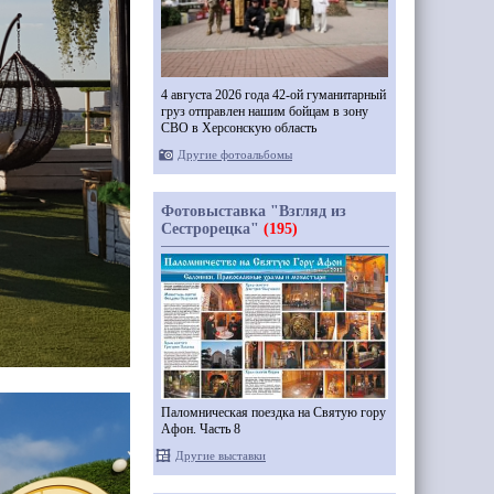
4 августа 2026 года 42-ой гуманитарный
груз отправлен нашим бойцам в зону
СВО в Херсонскую область
Другие фотоальбомы
Фотовыставка "Взгляд из
Сестрорецка"
(195)
Паломническая поездка на Святую гору
Афон. Часть 8
Другие выставки