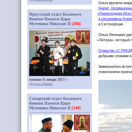
Ольга вручила каж
буклет, посвященн
«Преисподняя
Ипат
Иркутский отдел Казачьего
Конвоя Памяти Царя
и Цесаревича Алек
Мученика Николая II
(204)
в Сестрорецке.
Ольга Линицкая уд
«Литера
», который 
Открытки
«С
ПРАЗ
добрыми словами и 
Завершилась встреч
пожеланием приехат
основан 31 января 2017 г.
Другие события
Самарский отдел Казачьего
Конвоя Памяти Царя
Мученика Николая II
(149)