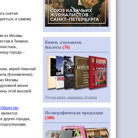
ать снятия
деяться, и самому
ми из Москвы
стам в Тихвине,
Книги, альманахи,
онастырь,
буклеты
(76)
ницу города –
онии, иерей Николай
иила
(Коневиченко
),
 из Москвы
 духовной жизни
ены этой высокой
Другие книги, альманахи, буклеты
«Общество
Полиграфическая продукция
 является.
(380)
х других городах,
 подсолнухами,