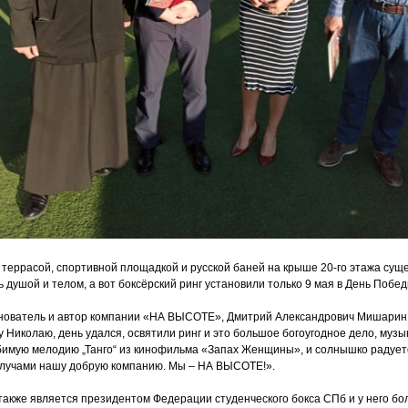
 террасой, спортивной площадкой и русской баней на крыше 20-го этажа суще
 душой и телом, а вот боксёрский ринг установили только 9 мая в День Победы
снователь и автор компании
«НА
ВЫСОТЕ», Дмитрий Александрович Мишарин
цу Николаю, день удался, освятили ринг и это большое богоугодное дело, му
имую мелодию „Танго“ из кинофильма
«Запах
Женщины», и солнышко радуетс
 лучами нашу добрую компанию. Мы – НА ВЫСОТЕ!».
акже является президентом Федерации студенческого бокса СПб и у него б