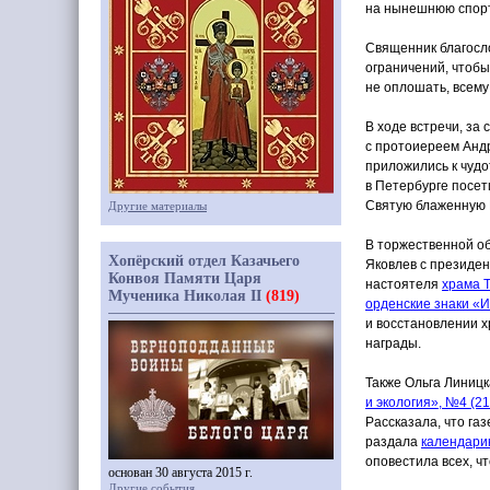
на нынешнюю спор
Священник благосло
ограничений, чтобы
не оплошать, всему
В ходе встречи, за
с протоиереем Анд
приложились к чудо
в Петербурге посет
Святую блаженную 
Другие материалы
В торжественной о
Хопёрский отдел Казачьего
Яковлев с президе
Конвоя Памяти Царя
настоятеля
храма 
Мученика Николая II
(819)
орденские знаки
«И
и восстановлении 
награды.
Также Ольга Линицк
и экология», №4
(2
Рассказала, что га
раздала
календари
оповестила всех, ч
основан 30 августа 2015 г.
Другие события