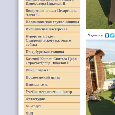
Императора Николая II
Воскресная школа Цесаревича
Алексия
Паломническая служба общины
Иконописная мастерская
Поделиться
Курортный отдел
Ставропольского казачьего
войска
Петербургская станица
Казачий Конвой Святого Царя
Страстотерпца Николая II
Фонд "Берега"
Продюсерский центр
Невская сечь
Учебно-методический центр
Фотостудия
XL-спорт
ХЭД