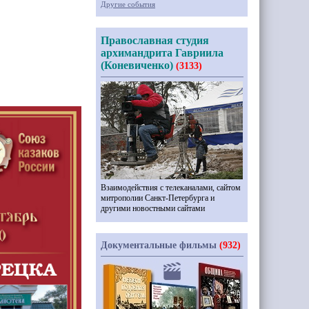
Другие события
Православная студия
архимандрита Гавриила
(Коневиченко)
(3133)
Взаимодействия с телеканалами, сайтом
митрополии Санкт-Петербурга и
другими новостными сайтами
Документальные фильмы
(932)