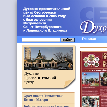
Главная
Духовно-
просветительский
центр
Храм иконы Тихвинской
Божией Матери
Библиотека памяти Государя