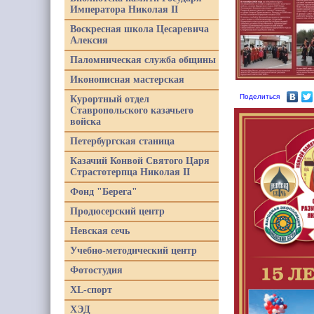
Императора Николая II
Воскресная школа Цесаревича
Алексия
Паломническая служба общины
Иконописная мастерская
Поделиться
Курортный отдел
Ставропольского казачьего
войска
Петербургская станица
Казачий Конвой Святого Царя
Страстотерпца Николая II
Фонд "Берега"
Продюсерский центр
Невская сечь
Учебно-методический центр
Фотостудия
XL-спорт
ХЭД