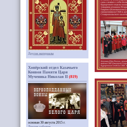
Другие материалы
Хопёрский отдел Казачьего
Конвоя Памяти Царя
Мученика Николая II
(819)
основан 30 августа 2015 г.
Другие события