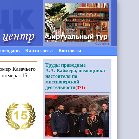
Смотреть
алендарь
Карта сайта
Контакты
Труды праведные
омер Казачьего
А.А. Ваймера, помощника
 номера: 15
настоятеля по
миссионерской
деятельности
(371)