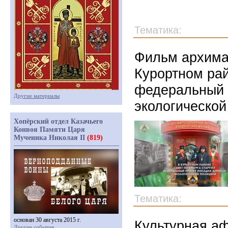
Тематика:
Фильм архима
Курортном рай
федеральный 
Другие материалы
экологической
Хопёрский отдел Казачьего
Конвоя Памяти Царя
Мученика Николая II
(819)
Тематика:
основан 30 августа 2015 г.
Культурная аф
Другие события