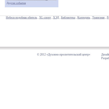
Другие события
Небеси подобная обитель
,
XL-спорт
,
ХЭД
,
Библиотека
,
Календарь
,
Трапезная
,
Р
© 2012 «Духовно-просветительский центр»
Дизай
Разра