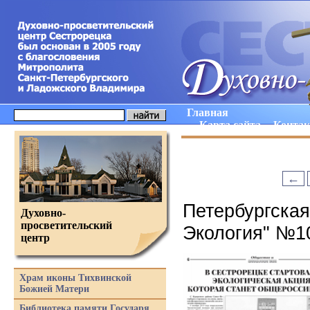
Главная
Карта сайта
Конта
←
Петербургская
Духовно-
просветительский
Экология" №10
центр
Храм иконы Тихвинской
Божией Матери
Библиотека памяти Государя