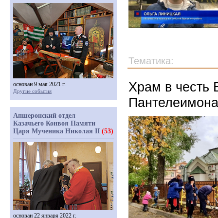
Тематика:
Храм в честь 
основан 9 мая 2021 г.
Другие события
Пантелеимона
Апшеронский отдел
Казачьего Конвоя Памяти
Царя Мученика Николая II
(53)
основан 22 января 2022 г.