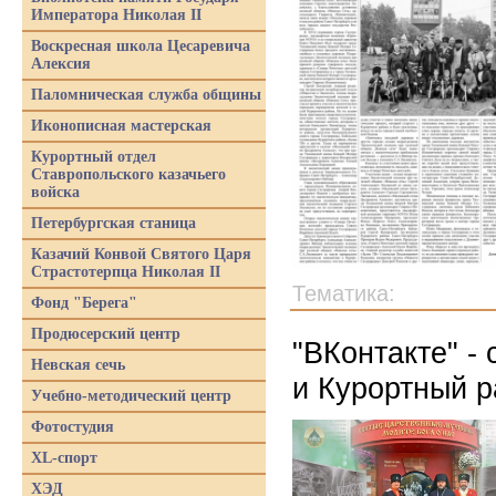
Императора Николая II
Воскресная школа Цесаревича
Алексия
Паломническая служба общины
Иконописная мастерская
Курортный отдел
Ставропольского казачьего
войска
Петербургская станица
Казачий Конвой Святого Царя
Страстотерпца Николая II
Тематика:
Фонд "Берега"
Продюсерский центр
"ВКонтакте" -
Невская сечь
и Курортный р
Учебно-методический центр
Фотостудия
XL-спорт
ХЭД