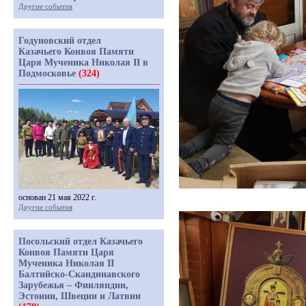
Другие события
Годуновский отдел
Казачьего Конвоя Памяти
Царя Мученика Николая II в
Подмосковье
(324)
основан 21 мая 2022 г.
Другие события
Посольский отдел Казачьего
Конвоя Памяти Царя
Мученика Николая II
Балтийско-Скандинавского
Зарубежья – Финляндии,
Эстонии, Швеции и Латвии