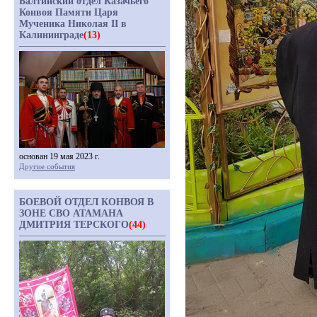
Балтийский отдел Казачьего
Конвоя Памяти Царя
Мученика Николая II в
Калининграде
(13)
основан 19 мая 2023 г.
Другие события
БОЕВОЙ ОТДЕЛ КОНВОЯ В
ЗОНЕ СВО АТАМАНА
ДМИТРИЯ ТЕРСКОГО
(44)