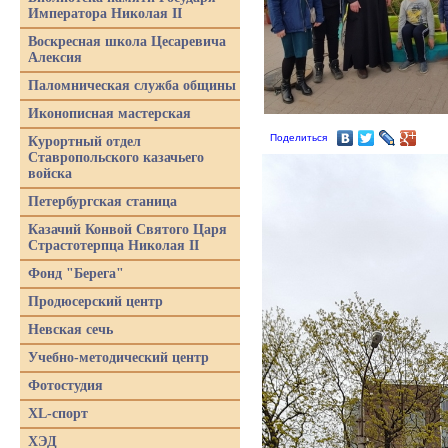
Императора Николая II
Воскресная школа Цесаревича
Алексия
Паломническая служба общины
Иконописная мастерская
Поделиться
Курортный отдел
Ставропольского казачьего
войска
Петербургская станица
Казачий Конвой Святого Царя
Страстотерпца Николая II
Фонд "Берега"
Продюсерский центр
Невская сечь
Учебно-методический центр
Фотостудия
XL-спорт
ХЭД