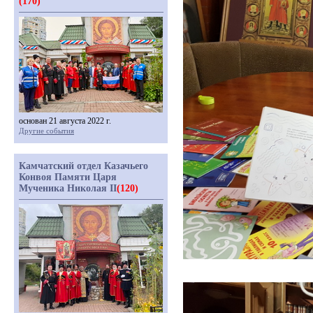
(170)
основан 21 августа 2022 г.
Другие события
Камчатский отдел Казачьего
Конвоя Памяти Царя
Мученика Николая II
(120)