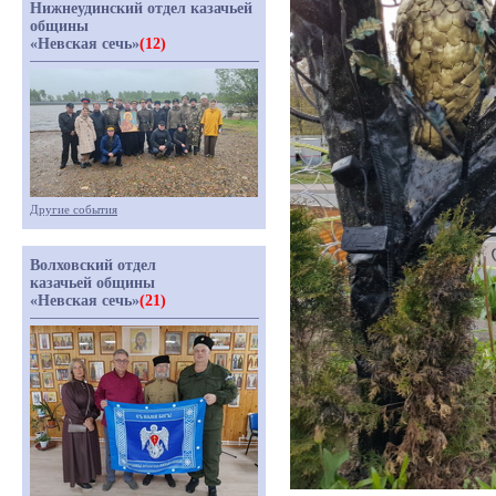
Нижнеудинский отдел казачьей
общины
«Невская сечь»
(12)
Другие события
Волховский отдел
казачьей общины
«Невская сечь»
(21)