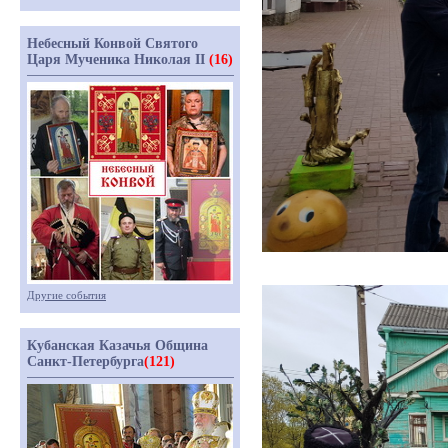
Небесный Конвой Святого
Царя Мученика Николая II
(16)
Другие события
Кубанская Казачья Община
Санкт-Петербурга
(121)