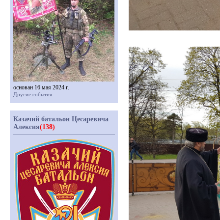
основан 16 мая 2024 г.
Другие события
Казачий батальон Цесаревича
Алексия
(138)