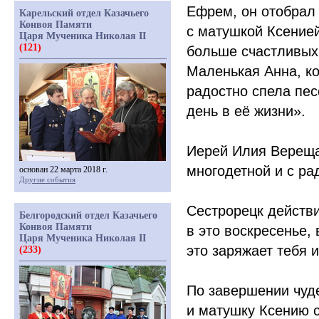
Ефрем, он отобрал 
Карельский отдел Казачьего
Конвоя Памяти
с матушкой Ксенией
Царя Мученика Николая II
(121)
больше счастливых
Маленькая Анна, ко
радостно спела пес
день в её жизни».
Иерей Илия Вереща
многодетной и с ра
основан 22 марта 2018 г.
Другие события
Сестрорецк действ
Белгородский отдел Казачьего
Конвоя Памяти
в это воскресенье,
Царя Мученика Николая II
это заряжает тебя 
(233)
По завершении чуд
и матушку Ксению 