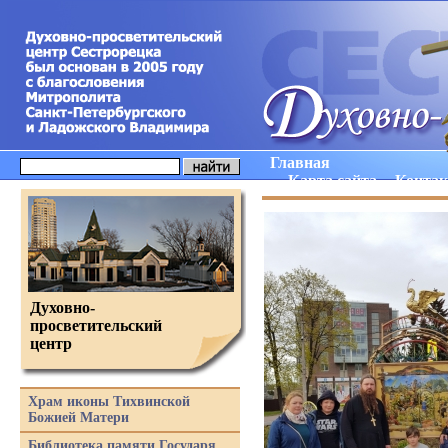
Главная
Карта сайта
Конта
Духовно-
просветительский
центр
Храм иконы Тихвинской
Божией Матери
Библиотека памяти Государя