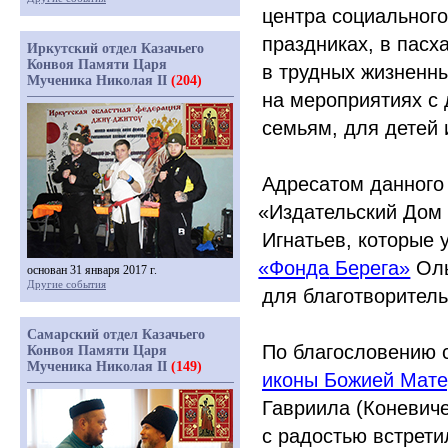
центра социального
праздниках, в пасх
Иркутский отдел Казачьего
Конвоя Памяти Царя
в трудных жизненны
Мученика Николая II
(204)
на мероприятиях с
семьям, для детей
Адресатом данного
«Издательский
Дом 
Игнатьев, которые 
«Фонда
Берега»
Оль
основан 31 января 2017 г.
Другие события
для благотворитель
Самарский отдел Казачьего
По благословению 
Конвоя Памяти Царя
Мученика Николая II
(149)
иконы Божией Мате
Гавриила
(Коневич
с радостью встрети