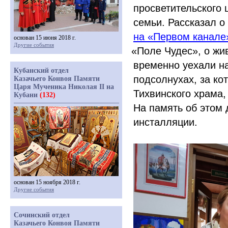
просветительского 
семьи. Рассказал 
на
«Первом
канале
основан 15 июня 2018 г.
Другие события
«Поле
Чудес», о жи
временно уехали н
Кубанский отдел
подсолнухах, за к
Казачьего Конвоя Памяти
Царя Мученика Николая II на
Тихвинского храма,
Кубани
(132)
На память об этом 
инсталляции.
основан 15 ноября 2018 г.
Другие события
Сочинский отдел
Казачьего Конвоя Памяти