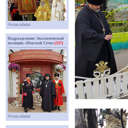
Другие события
Подразделение Экологической
полиции «Невской Сечи»
(537)
Другие события