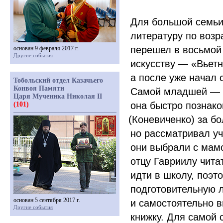
Для большой семьи
литературу по возр
перешел в восьмой 
основан 9 февраля 2017 г.
Другие события
искусству —
«Вьет
а после уже начал 
Тобольский отдел Казачьего
Конвоя Памяти
Самой младшей — 
Царя Мученика Николая II
она быстро познак
(101)
(Коневиченко
) за б
но рассматривал уч
они выбрали с мамо
отцу Гавриилу чита
идти в школу, поэт
подготовительную л
основан 5 сентября 2017 г.
и самостоятельно в
Другие события
книжку. Для самой