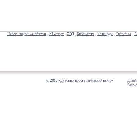
Небеси подобная обитель
,
XL-спорт
,
ХЭД
,
Библиотека
,
Календарь
,
Трапезная
,
Р
© 2012 «Духовно-просветительский центр»
Дизай
Разра