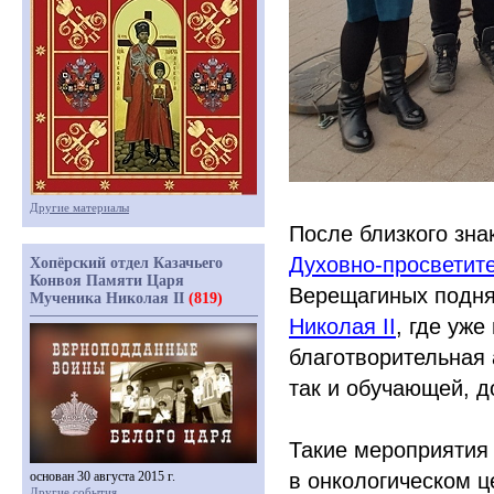
Другие материалы
После близкого зна
Духовно-просветите
Хопёрский отдел Казачьего
Конвоя Памяти Царя
Верещагиных подн
Мученика Николая II
(819)
Николая II
, где уж
благотворительная 
так и обучающей, д
Такие мероприятия 
основан 30 августа 2015 г.
в онкологическом ц
Другие события