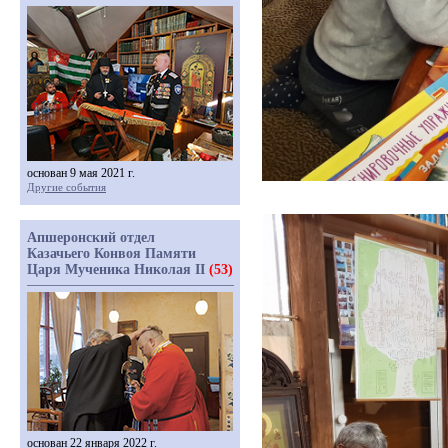
основан 9 мая 2021 г.
Другие события
Апшеронский отдел
Казачьего Конвоя Памяти
Царя Мученика Николая II
(53)
основан 22 января 2022 г.