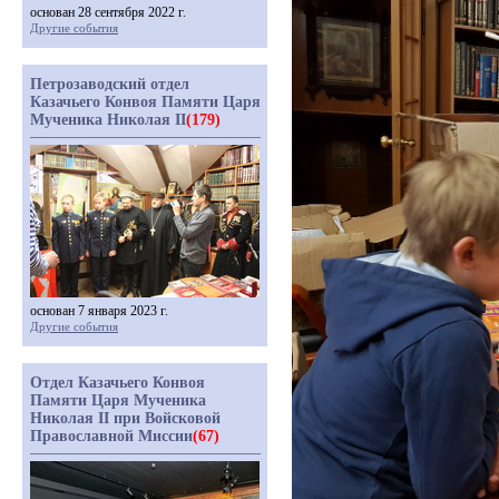
основан 28 сентября 2022 г.
Другие события
Петрозаводский отдел
Казачьего Конвоя Памяти Царя
Мученика Николая II
(179)
основан 7 января 2023 г.
Другие события
Отдел Казачьего Конвоя
Памяти Царя Мученика
Николая II при Войсковой
Православной Миссии
(67)