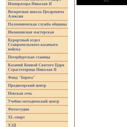
Императора Николая II
Воскресная школа Цесаревича
Алексия
Паломническая служба общины
Иконописная мастерская
Курортный отдел
Ставропольского казачьего
войска
Петербургская станица
Казачий Конвой Святого Царя
Страстотерпца Николая II
Фонд "Берега"
Продюсерский центр
Невская сечь
Учебно-методический центр
Фотостудия
XL-спорт
ХЭД