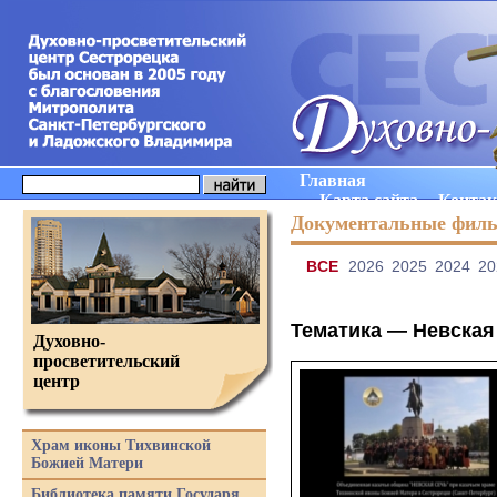
Главная
Карта сайта
Конта
Документальные фил
ВCE
2026
2025
2024
20
Тематика —
Невская
Духовно-
просветительский
центр
Храм иконы Тихвинской
Божией Матери
Библиотека памяти Государя