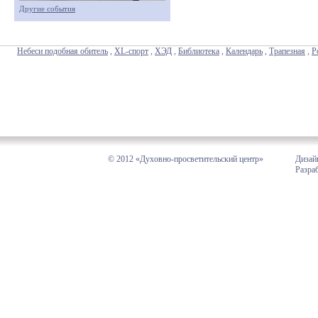
Другие события
Небеси подобная обитель
,
XL-спорт
,
ХЭД
,
Библиотека
,
Календарь
,
Трапезная
,
Р
© 2012 «Духовно-просветительский центр»
Дизай
Разра