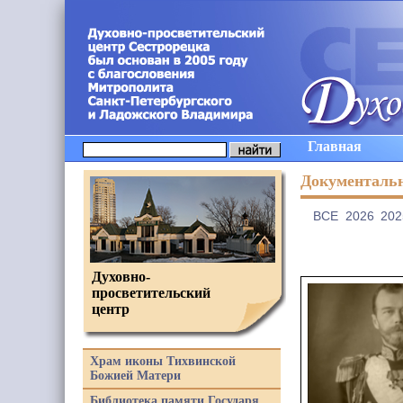
Главная
Документаль
ВCE
2026
202
Духовно-
просветительский
центр
Храм иконы Тихвинской
Божией Матери
Библиотека памяти Государя