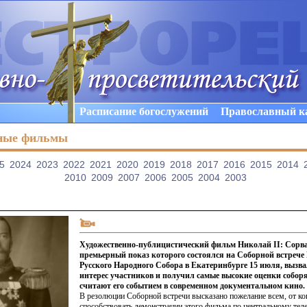
Расписание богослужений
Православный к
ные фильмы
5
2024
2023
2022
2021
2020
2019
2018
2017
2016
2015
2014
2010
2009
2007
2006
2005
2004
2003
Художественно-публицистический фильм Николай II: Сорв
премьерный показ которого состоялся на Соборной встрече
Русского Народного Собора в Екатеринбурге 15 июля, вызв
интерес участников и получил самые высокие оценки собор
считают его событием в современном документальном кино.
В резолюции Соборной встречи высказано пожелание всем, от ког
способствовать демонстрации этого фильма по центральному тел