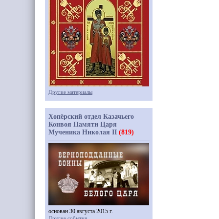
Другие материалы
Хопёрский отдел Казачьего
Конвоя Памяти Царя
Мученика Николая II
(819)
основан 30 августа 2015 г.
Другие события