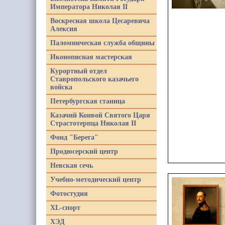
Императора Николая II
Воскресная школа Цесаревича
Алексия
Паломническая служба общины
Иконописная мастерская
Курортный отдел
Ставропольского казачьего
войска
Петербургская станица
Казачий Конвой Святого Царя
Страстотерпца Николая II
Фонд "Берега"
Продюсерский центр
Невская сечь
Учебно-методический центр
Фотостудия
XL-спорт
ХЭД