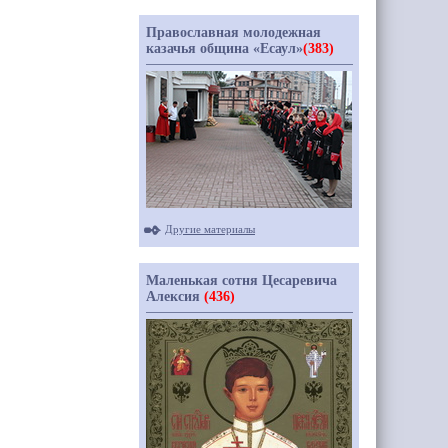
Православная молодежная
казачья община «Есаул»
(383)
Другие материалы
Маленькая сотня Цесаревича
Алексия
(436)