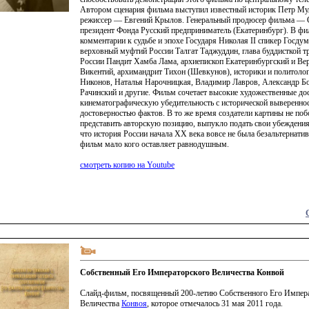
Автором сценария фильма выступил известный историк Петр Мул
режиссер — Евгений Крылов. Генеральный продюсер фильма — С
президент Фонда Русский предприниматель
(
Екатеринбург). В фи
комментарии к судьбе и эпохе Государя Николая II спикер Госду
верховный муфтий России Талгат Таджуддин, глава буддисткой т
России Пандит Хамба Лама, архиепископ Екатеринбургский и Ве
Викентий, архимандрит Тихон
(
Шевкунов), историки и политоло
Никонов, Наталья Нарочницкая, Владимир Лавров, Александр Б
Рачинский и другие. Фильм сочетает высокие художественные до
кинематографическую убедительность с исторической выверенно
достоверностью фактов. В то же время создатели картины не поб
представить авторскую позицию, выпукло подать свои убеждения 
что история России начала XX века вовсе не была безальтернатив
фильм мало кого оставляет равнодушным.
смотреть копию на Youtube
Собственный Его Императорского Величества Конвой
Слайд-фильм, посвященный 200-летию Собственного Его Импер
Величества
Конвоя
, которое отмечалось 31 мая 2011 года.