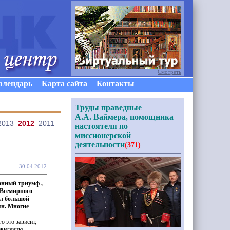
Смотреть
алендарь
Карта сайта
Контакты
Труды праведные
А.А. Ваймера, помощника
2013
2012
2011
настоятеля по
миссионерской
деятельности
(371)
30.04.2012
анный триумф ,
 Всемирного
ал большой
ян. Многие
о это зависит,
евидению.