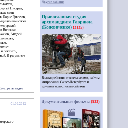
Другие события
ьтатули,
ергей Писарев,
льме свои
Православная студия
мы Борис Грызлов,
радиционной сагхи
архимандрита Гавриила
рхотурский
(Коневиченко)
(3135)
ги Вячеслав
оханов, Андрей
стоинства,
стью,
оялись
и показать,
ной. В результате
Взаимодействия с телеканалами, сайтом
митрополии Санкт-Петербурга и
другими новостными сайтами
Смотреть видео
Документальные фильмы
(933)
01.06.2012
аторского