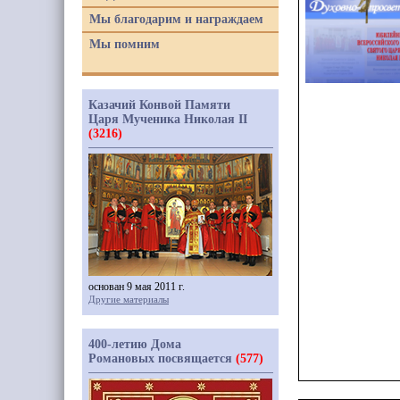
Мы благодарим и награждаем
Мы помним
Казачий Конвой Памяти
Царя Мученика Николая II
(3216)
основан 9 мая 2011 г.
Другие материалы
400-летию Дома
Романовых посвящается
(577)