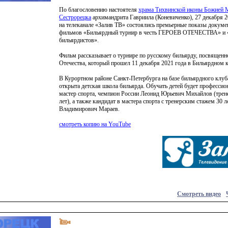
По благословению настоятеля
храма Тихвинской иконы Божией 
Сестрорецка
архимандрита Гавриила
(Коневиченко
), 27 декабря 
на телеканале
«Залив
ТВ» состоялись премьерные показы докуме
фильмов
«Бильярдный
турнир в честь ГЕРОЕВ ОТЕЧЕСТВА» и
бильярдистов».
Фильм рассказывает о турнире по русскому бильярду, посвящен
Отечества, который прошел 11 декабря 2021 года в Бильярдном 
В Курортном районе Санкт-Петербурга на базе бильярдного клуб
открыта детская школа бильярда. Обучать детей будет профессио
мастер спорта, чемпион России Леонид Юрьевич Михайлов
(трен
лет), а также кандидат в мастера спорта с тренерским стажем 30 
Владимирович Мараев.
смотреть копию на YouTube
Смотреть видео