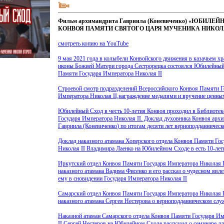
Фильм архимандрита Гавриила (Коневиченко) «ЮБИЛЕ
КОНВОЯ ПАМЯТИ СВЯТОГО ЦАРЯ МУЧЕНИКА НИКОЛА
смотреть копию на YouTube
9 мая 2021 года в колыбели Конвойского движения в казачьем х
иконы Божией Матери города Сестрорецка состоялся Юбилейны
Памяти Государя Императора Николая II
Строевой смотр подразделений Всероссийского Конвоя Памяти Г
Императора Николая II,награждение медалями и вручение ценны
Юбилейный Сход в честь 10-летия Конвоя проходил в Библиоте
Государя Императора Николая II. Доклад духовника Конвоя арх
Гавриила
(Коневиченко
) по итогам десяти лет верноподданничес
Доклад наказного атамана Хоперского отдела Конвоя Памяти Го
Николая II Владимира Лаенко на Юбилейном Сходе в есть 10-ле
Иркутский отдел Конвоя Памяти Государя Императора Николая I
наказного атамана Вадима Фисенко и его рассказ о чудесном явл
ему в сновидении Государя Императора Николая II
Самарский отдел Конвоя Памяти Государя Императора Николая I
наказного атамана Сергея Нестерова о верноподданническом слу
Наказной атаман Самарского отдела Конвоя Памяти Государя И
II Сергей Нестеров на Юбилейном Сходе рассказал о семинаре д