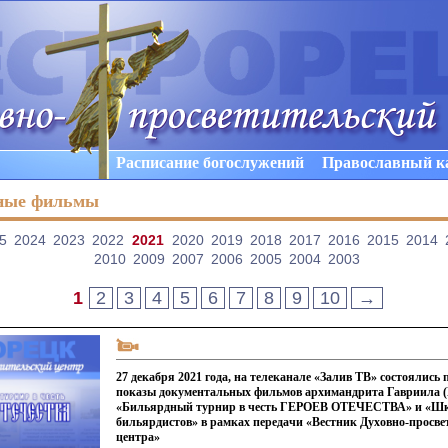
Расписание богослужений
Православный к
ные фильмы
5
2024
2023
2022
2021
2020
2019
2018
2017
2016
2015
2014
2010
2009
2007
2006
2005
2004
2003
1
2
3
4
5
6
7
8
9
10
→
27 декабря 2021 года, на телеканале «Залив ТВ» состоялись
показы документальных фильмов архимандрита Гавриила (
«Бильярдный турнир в честь ГЕРОЕВ ОТЕЧЕСТВА» и «Ш
бильярдистов» в рамках передачи «Вестник Духовно-просве
центра»