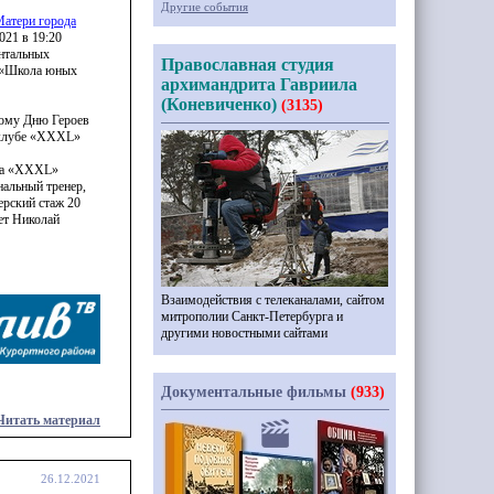
Другие события
Матери города
2021 в 19:20
нтальных
Православная студия
«Школа
юных
архимандрита Гавриила
(Коневиченко)
(3135)
ному Дню Героев
клубе
«ХХХL
»
а
«ХХХL
»
нальный тренер,
ерский
стаж 20
лет Николай
Взаимодействия с телеканалами, сайтом
митрополии Санкт-Петербурга и
другими новостными сайтами
Документальные фильмы
(933)
Читать материал
26.12.2021