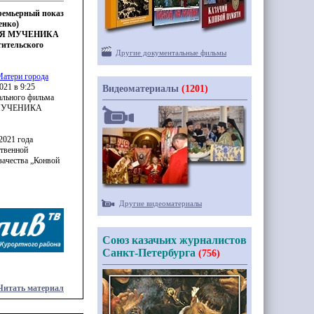
премьерный показ
енко)
РЯ МУЧЕНИКА
тительского
Другие документальные фильмы
Матери города
021 в 9:25
Видеоматериалы
(1201)
ального фильма
МУЧЕНИКА
2021 года
ственной
зачества „Конвой
Другие видеоматериалы
Союз казачьих журналистов
Санкт-Петербурга
(756)
Читать материал