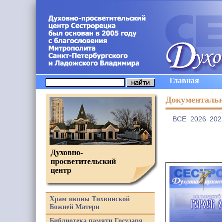
Главная
Документаль
ВCE
2026
202
Духовно-
просветительский
центр
Храм иконы Тихвинской
Божией Матери
Библиотека памяти Государя