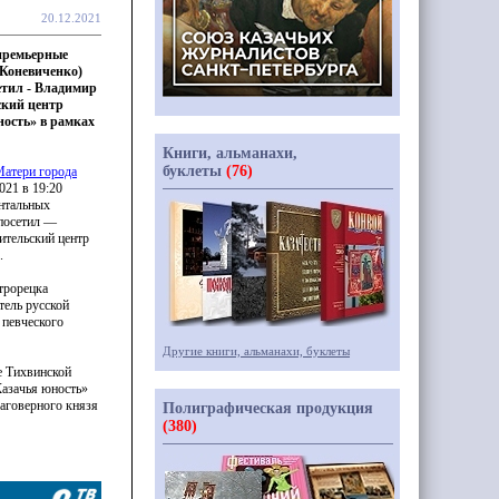
20.12.2021
 премьерные
Коневиченко)
тил - Владимир
ский центр
ность» в рамках
Книги, альманахи,
буклеты
(76)
Матери города
2021 в 19:20
нтальных
посетил —
ительский центр
.
трорецка
ель русской
 певческого
Другие книги, альманахи, буклеты
е Тихвинской
азачья
юность»
аговерного князя
Полиграфическая продукция
(380)