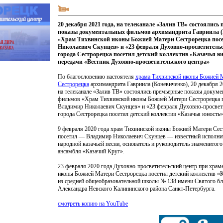
20 декабря 2021 года, на телеканале «Залив ТВ» состоялись
показы документальных фильмов архимандрита Гавриила (
«Храм Тихвинской иконы Божией Матери Сестрорецка посе
Николаевич Скунцев» и «23 февраля Духовно-просветитель
города Сестрорецка посетил детский коллектив «Казачья ю
передачи «Вестник Духовно-просветительского центра»
По благословению настоятеля
храма Тихвинской иконы Божией 
Сестрорецка
архимандрита Гавриила
(Коневиченко
), 20 декабря 
на телеканале
«Залив
ТВ» состоялись премьерные показы докуме
фильмов
«Храм
Тихвинской иконы Божией Матери Сестрорецка 
Владимир Николаевич Скунцев» и
«23
февраля Духовно-просвет
города Сестрорецка посетил детский коллектив
«Казачья
юность»
9 февраля 2020 года храм Тихвинской иконы Божией Матери Сес
посетил — Владимир Николаевич Скунцев — известный исполнит
народной казачьей песни, основатель и руководитель знаменитого
ансамбля
«Казачий
Круг».
23 февраля 2020 года Духовно-просветительский центр при храм
иконы Божией Матери Сестрорецка посетил детский коллектив
«К
из средней общеобразовательной школы № 138 имени Святого бл
Александра Невского Калининского района Санкт-Петербурга.
смотреть копию на YouTube