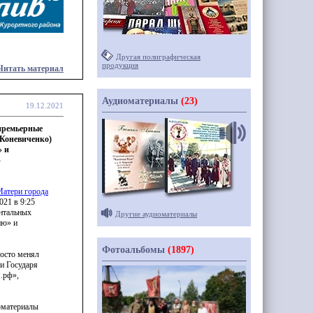
Другая полиграфическая
продукция
Читать материал
Аудиоматериалы
(23)
19.12.2021
 премьерные
Коневиченко)
» и
-
Матери города
021 в 9:25
нтальных
Другие аудиоматериалы
ию» и
Фотоальбомы
(1897)
росто менял
и Государя
.рф»,
оматериалы