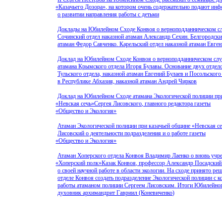
«Казачьего
Дозора», на котором очень содержательно подают ин
о развитии направления работы с детьми
Доклады на Юбилейном Сходе Конвоя о верноподданническом с
Сочинский отдел наказной атаман Александр Сехин. Белгородски
атаман Федор Савченко. Карельский отдел наказной атаман Евге
Доклад на Юбилейном Сходе Конвоя о верноподданническом слу
атамана Крымского отдела Игоря Булавы. Основание двух отдел
Тульского отдела, наказной атаман Евгений Булаев и Посольского
в Республике Абхазия, наказной атаман Андрей Чирков
Доклад на Юбилейном Сходе атамана Экологической полиции при
«Невская
сечь»Сергея Лисовского, главного редактора газеты
«Общество
и Экология»
Атаман Экологической полиции при казачьей общине
«Невская
се
Лисовский о деятельности подразделения и о работе газеты
«Общество
и Экология»
Атаман Хоперского отдела Конвоя Владимир Лаенко о вновь учре
«Хоперский
полк»Казак Конвоя, профессор Александр Посадский
о своей научной работе в области экологии. На сходе принято р
отделе Конвоя создать подразделение Экологической полиции с 
работы атаманом полиции Сергеем Лисовским. Итоги Юбилейног
духовник архимандрит Гавриил
(Коневиченко
)