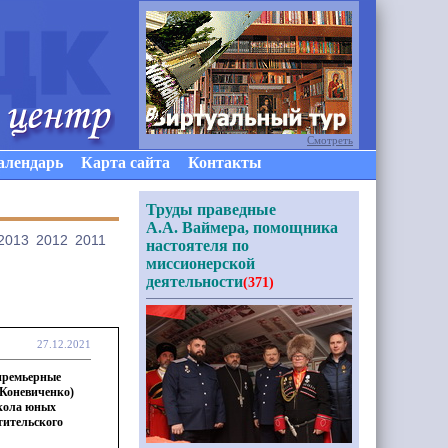
Смотреть
алендарь
Карта сайта
Контакты
Труды праведные
А.А. Ваймера, помощника
2013
2012
2011
настоятеля по
миссионерской
деятельности
(371)
27.12.2021
 премьерные
Коневиченко)
кола юных
тительского