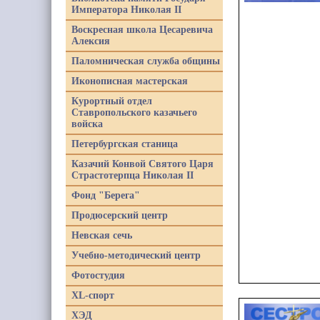
Императора Николая II
Воскресная школа Цесаревича
Алексия
Паломническая служба общины
Иконописная мастерская
Курортный отдел
Ставропольского казачьего
войска
Петербургская станица
Казачий Конвой Святого Царя
Страстотерпца Николая II
Фонд "Берега"
Продюсерский центр
Невская сечь
Учебно-методический центр
Фотостудия
XL-спорт
ХЭД