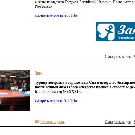
о семье последнего Государя Российской Империи. Посвящается
Романовых.
смотреть копию на YouTube
Смотреть видео
Турнир ветеранов Вооруженных Сил и ветеранов бильярдног
посвященный Дню Героев Отечества прошел в субботу 18 дек
Бильярдном клубе «XXXL»
смотреть копию на YouTube
Фоторепортаж
Смотреть видео