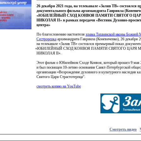
26 декабря 2021 года, на телеканале «Залив ТВ» состоялся 
документального фильма архимандрита Гавриила (Коневич
«ЮБИЛЕЙНЫЙ СХОД КОНВОЯ ПАМЯТИ СВЯТОГО ЦА
НИКОЛАЯ II» в рамках передачи «Вестник Духовно-просве
центра»
По благословению настоятеля
храма Тихвинской иконы Божией 
Сестрорецка
архимандрита Гавриила
(Коневиченко
), 26 декабря 2
на телеканале
«Залив
ТВ» состоялся премьерный показ документ
«ЮБИЛЕЙНЫЙ
СХОД КОНВОЯ ПАМЯТИ СВЯТОГО ЦАРЯ 
НИКОЛАЯ II».
Этот фильм о Юбилейном Сходе Конвоя, который прошел 9 мая 
и был посвящен 10-летию основания Санкт-Петербургской обще
организации
«Возрождение
духовного и культурного наследия ка
Святого Царя Страстотерпца“.
смотреть копию на YouTube
Смотреть видео