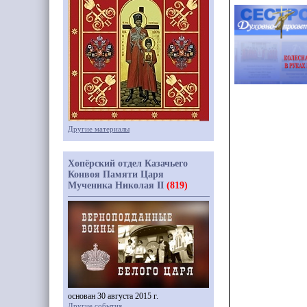
Другие материалы
Хопёрский отдел Казачьего
Конвоя Памяти Царя
Мученика Николая II
(819)
основан 30 августа 2015 г.
Другие события