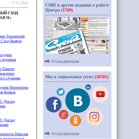
17.12.2021
СМИ и другие издания о работе
Центра
(1769)
ЙНЫЙ СХОД
Я II»
раме Тихвинской
й Сход Конвоя
осударя
х подарков
Другие материалы
ке Памяти
имандрита
Мы в социальных сетях
(26501)
кого служения
сударя Императора
тия Конвоя
I. Доклад
ении
I. Доклад
жении
Другие материалы
мператора Николая
ля инструкторов