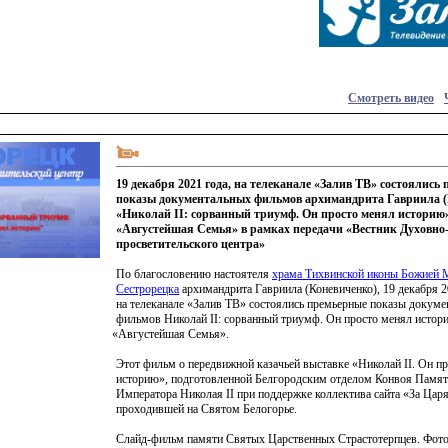
Смотреть видео
19 декабря 2021 года, на телеканале «Залив ТВ» состоялись
показы документальных фильмов архимандрита Гавриила (
«Николай II: сорванный триумф. Он просто менял историю
«Августейшая Семья» в рамках передачи «Вестник Духовно
просветительского центра»
По благословению настоятеля
храма Тихвинской иконы Божией 
Сестрорецка
архимандрита Гавриила
(Коневиченко
), 19 декабря 2
на телеканале
«Залив
ТВ» состоялись премьерные показы докуме
фильмов Николай II: сорванный триумф. Он просто менял истор
«Августейшая
Семья».
Этот фильм о передвижной казачьей выставке
«Николай
II. Он п
историю», подготовленной Белгородским отделом Конвоя Памят
Императора Николая II при поддержке коллектива сайта
«За
Царя
проходившей на Святом Белогорье.
Слайд-фильм памяти Святых Царственных Страстотерпцев. Фот