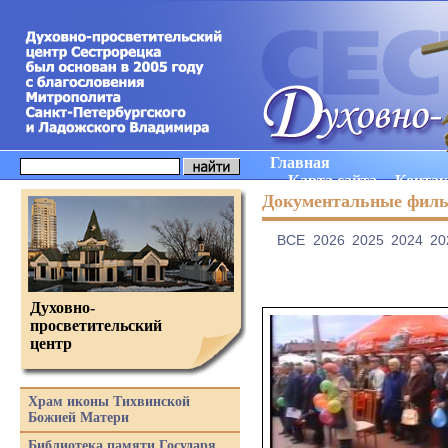
Главная
Карта сайта
Конта
Документальные фил
ВCE
2026
2025
2024
20
Духовно-
просветительский
центр
Храм иконы Тихвинской
Божией Матери
Библиотека памяти Государя