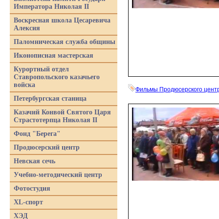
Императора Николая II
Воскресная школа Цесаревича
Алексия
Паломническая служба общины
Иконописная мастерская
Курортный отдел
Ставропольского казачьего
войска
Фильмы Продюсерского цент
Петербургская станица
Казачий Конвой Святого Царя
Страстотерпца Николая II
Фонд "Берега"
Продюсерский центр
Невская сечь
Учебно-методический центр
Фотостудия
XL-спорт
ХЭД