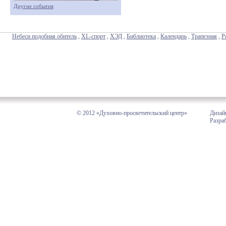
Другие события
Небеси подобная обитель
,
XL-спорт
,
ХЭД
,
Библиотека
,
Календарь
,
Трапезная
,
Р
© 2012 «Духовно-просветительский центр»
Дизай
Разра