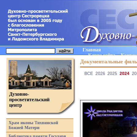
Главная
Карта сайта
Конта
Документальные фил
ВCE
2026
2025
2024
20
Духовно-
просветительский
центр
Храм иконы Тихвинской
Божией Матери
Библиотека памяти Государя