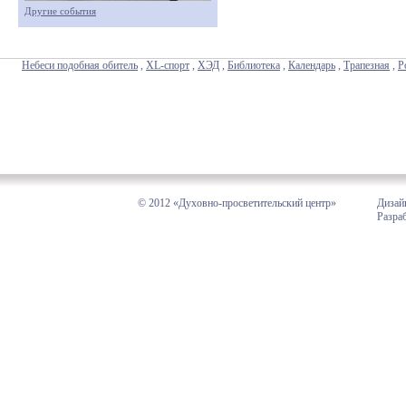
Другие события
Небеси подобная обитель
,
XL-спорт
,
ХЭД
,
Библиотека
,
Календарь
,
Трапезная
,
Р
© 2012 «Духовно-просветительский центр»
Дизай
Разра