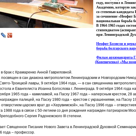
году, поступил в Лени
Академию, которую зак
со степенью кандидата 
за сочинение
«Неофит
Б
национальная борьба бо
В 1964-1965 годах сост
стипендиатом
(аспиран
при Ленинградской Дух
Неофит Бозвели и церк
борьба болгарского наро
Фильм архимандрита Г
(Коневиченко
)
«Мы
пом
л в брак с Крамаренко Анной Гавриловной.
а посвящен в сан диакона митрополитом Ленинградским и Новгородским Ник
Свято-Троицкой лавры, 9 октября 1964 года, — в сан священника митрополи
остола и Евангелиста Иоанна Богослова г. Ленинграда. 9 октября 1964 года н
оября 1965 года – камилавкой, на Пасху 1967 года – наперсным крестом, 28 а
 награжден палицей, на Пасху 1980 года – крестом с украшениями, на Пасху 19
– отверстием царских врат до
«Херувимской
», на Пасху 1996 года – отверстие
а 1988 года в связи с 50-летием со дня рождения награжден патриархом Мос
реподобного Сергия Радонежского III степени.
дает Священное Писание Нового Завета в Ленинградской Духовной Семинарии
96 года – профессор.