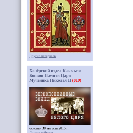
Другие материалы
Хопёрский отдел Казачьего
Конвоя Памяти Царя
Мученика Николая II
(819)
основан 30 августа 2015 г.
Другие события