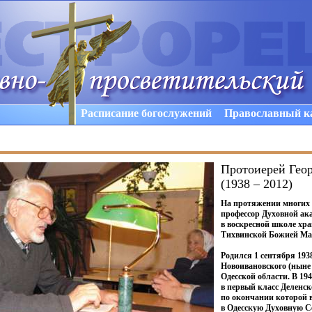
Расписание богослужений
Православный к
Протоиерей Гео
(1938 – 2012)
На протяжении многих л
профессор Духовной ак
в воскресной школе хр
Тихвинской Божией Мат
Родился 1 сентября 1938
Новоивановского
(ныне
Одесской области. В 19
в первый класс Деленс
по окончании которой в
в Одесскую Духовную С