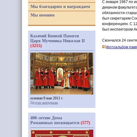
С января 1967 по и
Мы благодарим и награждаем
деканом факультета
обязанности старш
Мы помним
был секретарем Со
конференциях. С 12 
был инспектором А
Казачий Конвой Памяти
Скончался 24 сентя
Царя Мученика Николая II
(3215)
фотоальбом пам
основан 9 мая 2011 г.
Другие материалы
400-летию Дома
Романовых посвящается
(577)