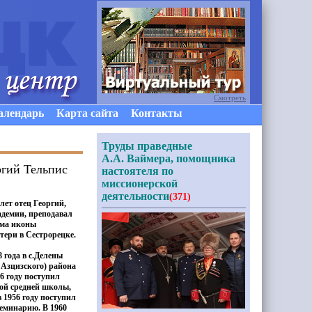
Смотреть
алендарь
Карта сайта
Контакты
Труды праведные
А.А. Ваймера, помощника
ргий Тельпис
настоятеля по
миссионерской
деятельности
(371)
ет отец Георгий,
адемии, преподавал
ама иконы
ери в Сестрорецке.
 года в с.Делены
Азцизского) района
46 году поступил
кой средней школы,
 1956 году поступил
еминарию. В 1960