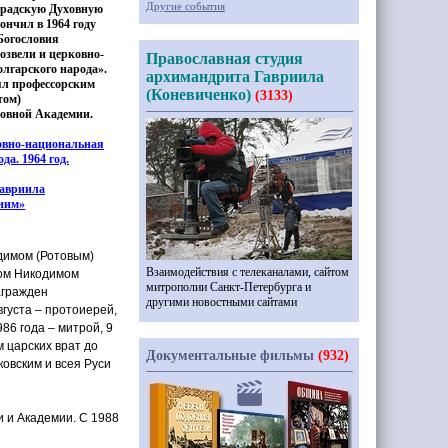
Другие события
нградскую Духовную
ончил в 1964 году
Богословия
озвели и церковно-
Православная студия
лгарского народа».
архимандрита Гавриила
оял профессорским
(Коневиченко)
(3133)
том
)
овной Академии.
овно-национальная
да. 1964 год.
авриила
ним»
одимом
(Ротовым
)
Взаимодействия с телеканалами, сайтом
том Никодимом
митрополии Санкт-Петербурга и
агражден
другими новостными сайтами
вгуста – протоиерей,
86 года – митрой, 9
м царских врат до
Документальные фильмы
(932)
ковским и всея Руси
 и Академии. С 1988