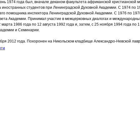
юнь 1974 года был, вначале деканом факультета африканской христианской м
 иностранных студентов при Ленинградской Духовной Академии. С 1974 по 1
его помощника инспектора Ленинградской Духовной Академии. С 1976 по 197
вета Академии. Принимал участие в межцерковных диалогах и международны
марта 1986 года по 12 августа 1992 года и, затем, с 25 ноября 1994 года по 
кадемии и Семинарии.
бря 2012 года. Похоронен на Никольском кладбище Александро-Невской лав
яти