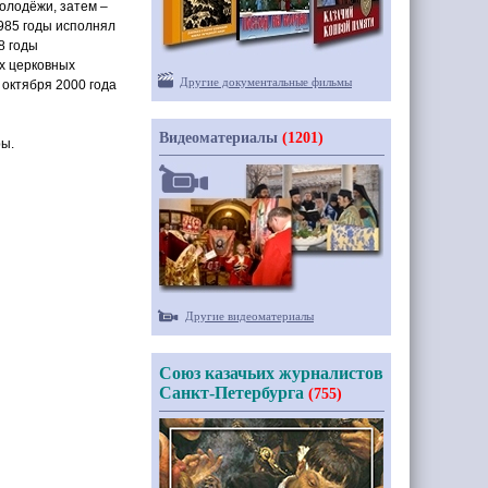
олодёжи, затем –
985 годы исполнял
8 годы
х церковных
Другие документальные фильмы
1 октября 2000 года
Видеоматериалы
(1201)
ры.
Другие видеоматериалы
Союз казачьих журналистов
Санкт-Петербурга
(755)