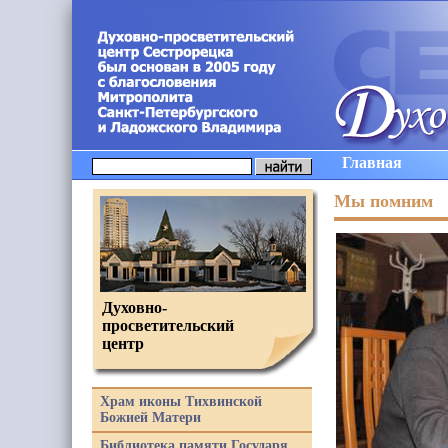
Главная
Мы помним
Духовно-
просветительский
центр
Храм иконы Тихвинской
Божией Матери
Библиотека памяти Государя