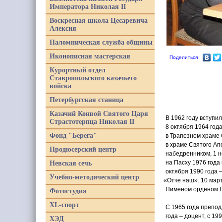
Императора Николая II
Воскресная школа Цесаревича
Алексия
Паломническая служба общины
Иконописная мастерская
Поделиться
Курортный отдел
Ставропольского казачьего
войска
Петербургская станица
Казачий Конвой Святого Царя
В 1962 году вступи
Страстотерпца Николая II
8 октября 1964 год
Фонд "Берега"
в Трапезном храме 
в храме Святого Ап
Продюсерский центр
набедренником, 1 н
на Пасху 1976 года
Невская сечь
октября 1990 года 
Учебно-методический центр
«Отче
наш». 10 март
Пименом орденом П
Фотостудия
XL-спорт
С 1965 года препо
года – доцент, с 19
ХЭД