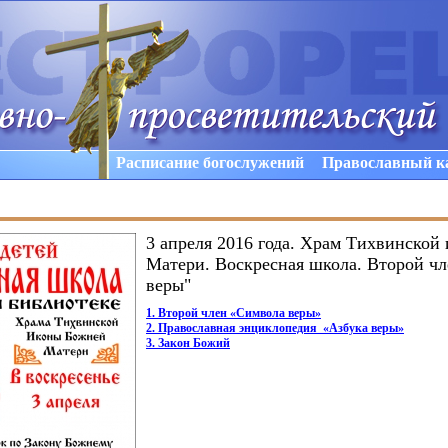
Расписание богослужений
Православный к
3 апреля 2016 года. Храм Тихвинской
Матери. Воскресная школа. Второй ч
веры"
1. Второй член
«Символа
веры»
2. Православная энциклопедия
«
Азбука веры»
3. Закон Божий