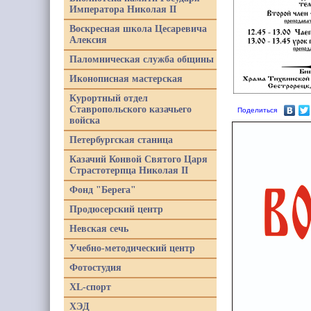
Императора Николая II
Воскресная школа Цесаревича
Алексия
Паломническая служба общины
Иконописная мастерская
Курортный отдел
Ставропольского казачьего
Поделиться
войска
Петербургская станица
Казачий Конвой Святого Царя
Страстотерпца Николая II
Фонд "Берега"
Продюсерский центр
Невская сечь
Учебно-методический центр
Фотостудия
XL-спорт
ХЭД