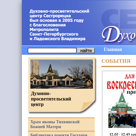
Главная
СОБЫТИЯ
Духовно-
просветительский
центр
Храм иконы Тихвинской
Божией Матери
Библиотека памяти Государя