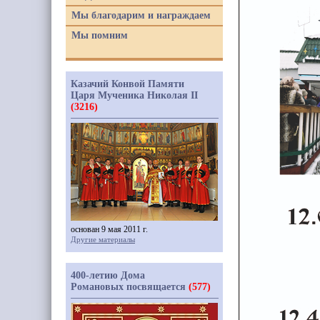
Мы благодарим и награждаем
Мы помним
Казачий Конвой Памяти
Царя Мученика Николая II
(3216)
основан 9 мая 2011 г.
Другие материалы
400-летию Дома
Романовых посвящается
(577)