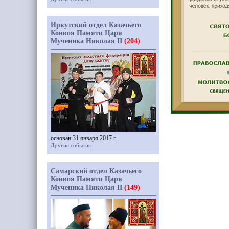
Иркутский отдел Казачьего
Конвоя Памяти Царя
Мученика Николая II
(204)
основан 31 января 2017 г.
Другие события
Самарский отдел Казачьего
Конвоя Памяти Царя
Мученика Николая II
(149)