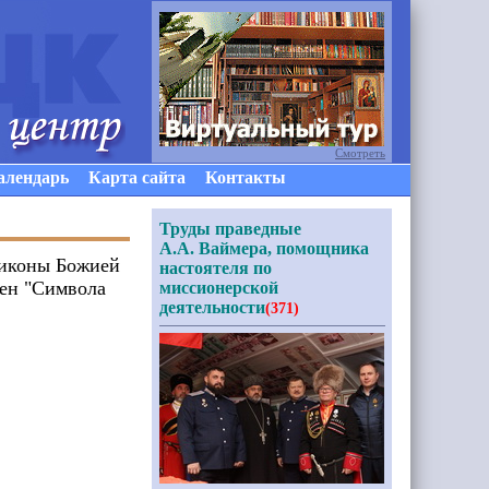
Смотреть
алендарь
Карта сайта
Контакты
Труды праведные
А.А. Ваймера, помощника
 иконы Божией
настоятеля по
лен "Символа
миссионерской
деятельности
(371)