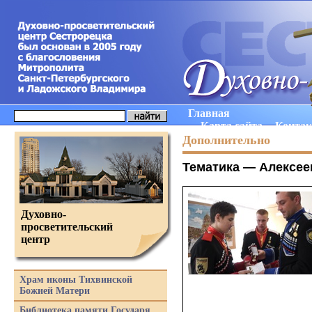
Главная
Карта сайта
Конта
Дополнительно
Тематика —
Алексее
Духовно-
просветительский
центр
Храм иконы Тихвинской
Божией Матери
Библиотека памяти Государя