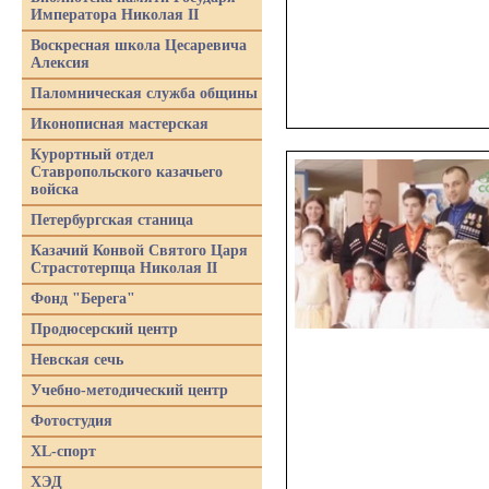
Императора Николая II
Воскресная школа Цесаревича
Алексия
Паломническая служба общины
Иконописная мастерская
Курортный отдел
Ставропольского казачьего
войска
Петербургская станица
Казачий Конвой Святого Царя
Страстотерпца Николая II
Фонд "Берега"
Продюсерский центр
Невская сечь
Учебно-методический центр
Фотостудия
XL-спорт
ХЭД