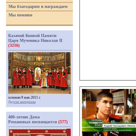
Мы благодарим и награждаем
Мы помним
Казачий Конвой Памяти
Царя Мученика Николая II
(3216)
основан 9 мая 2011 г.
Другие материалы
400-летию Дома
Романовых посвящается
(577)