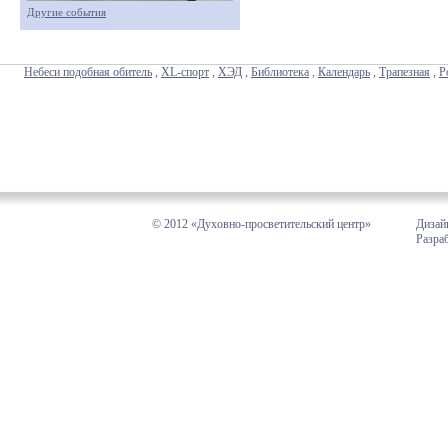
Другие события
Небеси подобная обитель
,
XL-спорт
,
ХЭД
,
Библиотека
,
Календарь
,
Трапезная
,
Р
© 2012 «Духовно-просветительский центр»
Дизай
Разра