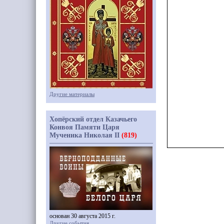
Другие материалы
Хопёрский отдел Казачьего
Конвоя Памяти Царя
Мученика Николая II
(819)
основан 30 августа 2015 г.
Другие события