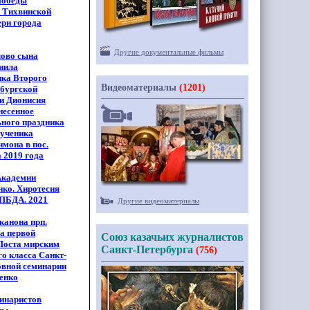
Победы
 Тихвинской
ри города
Другие документальные фильмы
лово сына
иила
ника Второго
Видеоматериалы
(1201)
рбургской
и Дионисия
несенное
ьного праздника
мученика
имона в пос.
а 2019 года
Академии
нко. Хиротесия
 СПБДА. 2021
Другие видеоматериалы
канона прп.
а первой
Союз казачьих журналистов
Поста мирским
Санкт-Петербурга
(756)
о класса Санкт-
овной семинарии
енко
инаристов