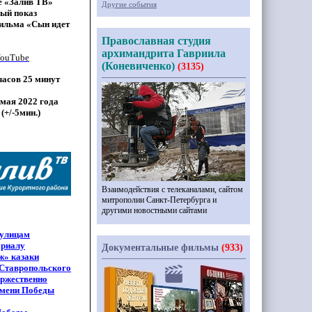
е
«Залив
ТВ»
Другие события
ный показ
фильма
«Сын
идет
Православная студия
архимандрита Гавриила
YouTube
(Коневиченко)
(3135)
часов 25 минут
 мая 2022 года
(
+/-5мин.)
Взаимодействия с телеканалами, сайтом
митрополии Санкт-Петербурга и
другими новостными сайтами
 улицам
ориалу
Документальные фильмы
(933)
ж» казаки
 Ставропольского
оржественно
амени Победы