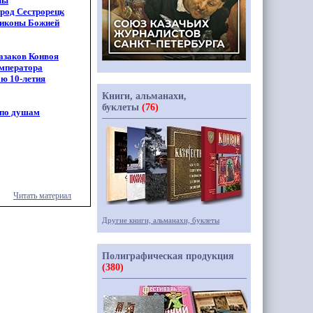
лы
ород Сестрорецк
 иконы Божией
азаков Конвоя
мператора
аю 10-летия
Книги, альманахи,
буклеты
(76)
 по душам
Читать материал
Другие книги, альманахи, буклеты
Полиграфическая продукция
(380)