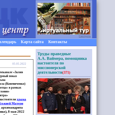
Смотреть
алендарь
Карта сайта
Контакты
Труды праведные
А.А. Ваймера, помощника
настоятеля по
05.05.2022
миссионерской
деятельности
елеканале «Залив
(371)
ерный показ
льма
ла (Коневиченко)
 отца» в рамках
уховно-
ентра»
настоятеля
храма
Божией Матери
а
архимандрита
енко
), 8 мая 2022