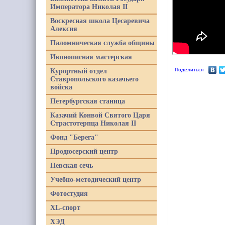
Императора Николая II
Воскресная школа Цесаревича
Алексия
Паломническая служба общины
Иконописная мастерская
Поделиться
Курортный отдел
Ставропольского казачьего
войска
Петербургская станица
Казачий Конвой Святого Царя
Страстотерпца Николая II
Фонд "Берега"
Продюсерский центр
Невская сечь
Учебно-методический центр
Фотостудия
XL-спорт
ХЭД