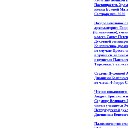
75-летию Великой 
Посвящается. Храм
иконы Божией Мате
Сестрорецка. 2020
Поздравительное с
архимандрита Гавр
(Коневиченко
), уче
класса Санкт-Пете
Духовной семинари
Коневиченко, произ
по случаю Престол
в храме св. велико
и целителя Пантеле
Тарховка. 9 август
Студент Духовной 
Дионисий Коневиче
во чтеца. 4-й курс
Чтение покаянного 
Андрея Критского н
Седмице Великого 
чином учащимся 3-г
Петербургской дух
Дионисием Коневич
Паломничество сем