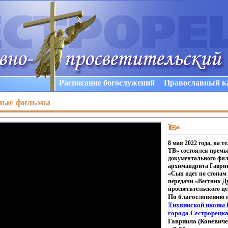
Расписание богослужений
Православный к
ные фильмы
8 мая 2022 года, на т
ТВ» состоялся премь
документального фи
архимандрита Гаврии
«Сын идет по стопам
передачи «Вестник Д
просветительского ц
По благословению 
Тихвинской иконы 
города Сестрорецк
Гавриила
(Коневич