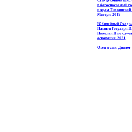
СПб духовной шко
в богоспасаемый г
и храм Тихвинской
Матери. 2019
Юбилейный Сход к
Памяти Государя И
Николая II по случ
основания. 2021
Отец и сын. Диалог