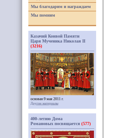
Мы благодарим и награждаем
Мы помним
Казачий Конвой Памяти
Царя Мученика Николая II
(3216)
основан 9 мая 2011 г.
Другие материалы
400-летию Дома
Романовых посвящается
(577)