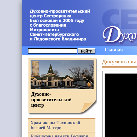
Главная
Документаль
Духовно-
просветительский
центр
Храм иконы Тихвинской
Божией Матери
Библиотека памяти Государя