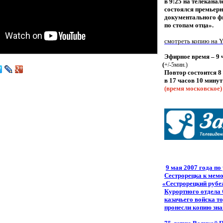
в 9:25 на телеканал
состоялся премьер
документального 
по стопам отца».
смотреть копию на 
Эфирное время – 9 
(
+/-5мин.)
Повтор состоится 8
в 17 часов 10 минут
(время
московское)
9 мая 2007 года по
Сестрорецка к мем
«Сестрорецкий
рубе
Курортного отдела
казачьего войска т
пронесли копию зн