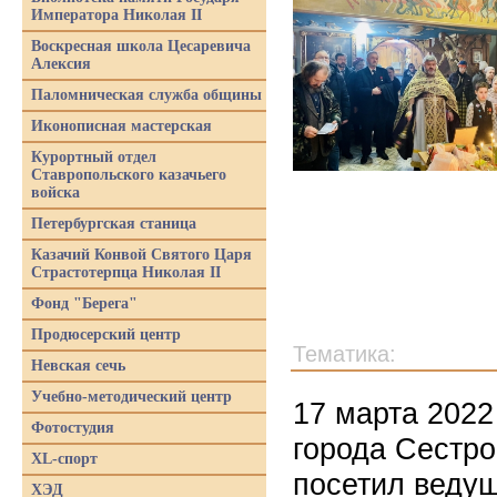
Императора Николая II
Воскресная школа Цесаревича
Алексия
Паломническая служба общины
Иконописная мастерская
Курортный отдел
Ставропольского казачьего
войска
Петербургская станица
Казачий Конвой Святого Царя
Страстотерпца Николая II
Фонд "Берега"
Продюсерский центр
Тематика:
Невская сечь
Учебно-методический центр
17 марта 2022
Фотостудия
города Сестр
XL-спорт
посетил ведущ
ХЭД