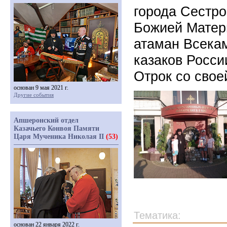
города Сестро
Божией Матер
атаман Всекам
казаков Росси
Отрок со свое
основан 9 мая 2021 г.
Другие события
Апшеронский отдел
Казачьего Конвоя Памяти
Царя Мученика Николая II
(53)
Тематика:
основан 22 января 2022 г.