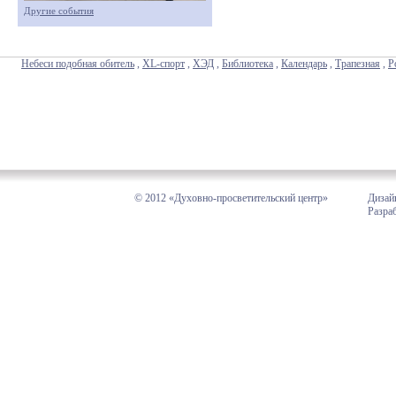
Другие события
Небеси подобная обитель
,
XL-спорт
,
ХЭД
,
Библиотека
,
Календарь
,
Трапезная
,
Р
© 2012 «Духовно-просветительский центр»
Дизай
Разра