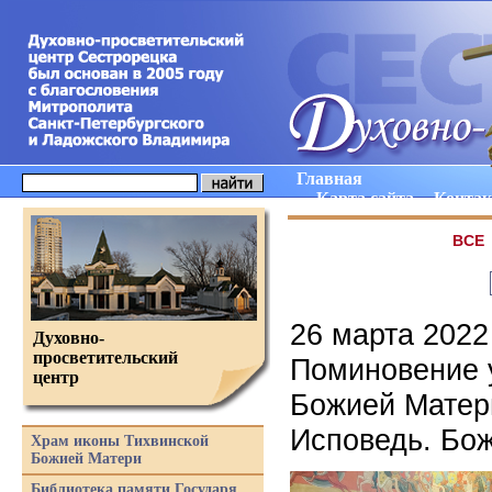
Главная
Карта сайта
Конта
ВCE
26 марта 2022
Духовно-
просветительский
Поминовение 
центр
Божией Матери
Исповедь. Бож
Храм иконы Тихвинской
Божией Матери
Библиотека памяти Государя