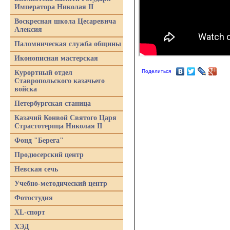
Императора Николая II
Воскресная школа Цесаревича
Алексия
Паломническая служба общины
Иконописная мастерская
Поделиться
Курортный отдел
Ставропольского казачьего
войска
Петербургская станица
Казачий Конвой Святого Царя
Страстотерпца Николая II
Фонд "Берега"
Продюсерский центр
Невская сечь
Учебно-методический центр
Фотостудия
XL-спорт
ХЭД