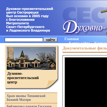
Главная
Карта сайта
Конта
Документальные фил
Духовно-
просветительский
центр
Храм иконы Тихвинской
Божией Матери
Библиотека памяти Государя