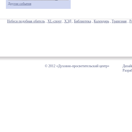
Другие события
Небеси подобная обитель
,
XL-спорт
,
ХЭД
,
Библиотека
,
Календарь
,
Трапезная
,
Р
© 2012 «Духовно-просветительский центр»
Дизай
Разра