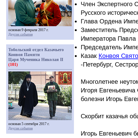
Член Экспертного 
Русского историчес
Глава Ордена Импе
Заместитель Предс
основан 9 февраля 2017 г.
Другие события
Императора Павла 
Председатель Импер
Тобольский отдел Казачьего
Конвоя Памяти
Казак
Конвоя Свято
Царя Мученика Николая II
-Петербург, Сестрор
(101)
Многолетнее неуто
Игоря Евгеньевича
болезни Игорь Евге
Скорбит казачья о
основан 5 сентября 2017 г.
Другие события
Игорь Евгеньевич б