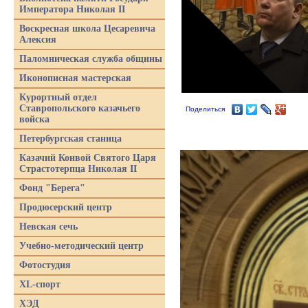
Императора Николая II
Воскресная школа Цесаревича
Алексия
Паломническая служба общины
Иконописная мастерская
Курортный отдел
Ставропольского казачьего
Поделиться
войска
Петербургская станица
Казачий Конвой Святого Царя
Страстотерпца Николая II
Фонд "Берега"
Продюсерский центр
Невская сечь
Учебно-методический центр
Фотостудия
XL-спорт
ХЭД