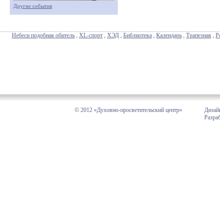
Другие события
Небеси подобная обитель
,
XL-спорт
,
ХЭД
,
Библиотека
,
Календарь
,
Трапезная
,
Р
© 2012 «Духовно-просветительский центр»
Дизай
Разра