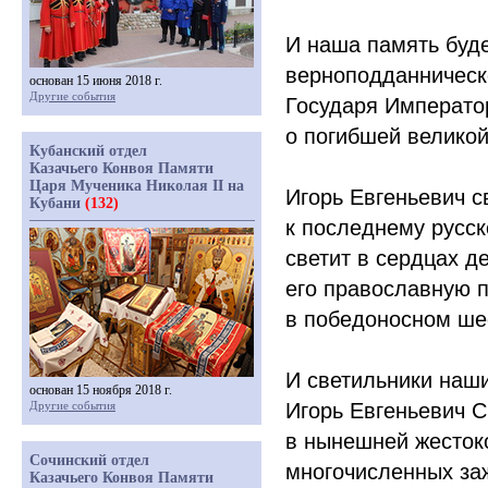
И наша память буде
верноподданническ
основан 15 июня 2018 г.
Другие события
Государя Император
о погибшей велико
Кубанский отдел
Казачьего Конвоя Памяти
Царя Мученика Николая II на
Игорь Евгеньевич с
Кубани
(132)
к последнему русск
светит в сердцах д
его православную 
в победоносном ше
И светильники наши
основан 15 ноября 2018 г.
Другие события
Игорь Евгеньевич С
в нынешней жестоко
Сочинский отдел
многочисленных за
Казачьего Конвоя Памяти