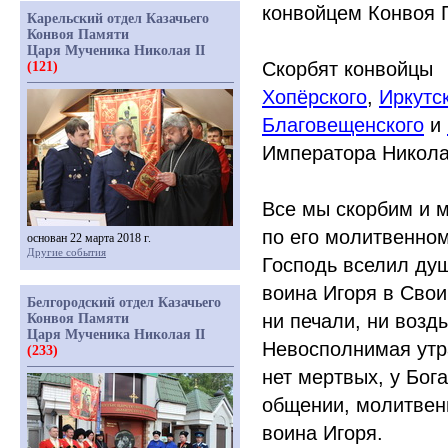
конвойцем Конвоя 
Карельский отдел Казачьего
Конвоя Памяти
Царя Мученика Николая II
Скорбят конвойцы
(121)
Хопёрского
,
Иркутс
Благовещенского
и
Императора Николая
Все мы скорбим и м
по его молитвенно
основан 22 марта 2018 г.
Другие события
Господь вселил ду
воина Игоря в Свои 
Белгородский отдел Казачьего
ни печали, ни возд
Конвоя Памяти
Царя Мученика Николая II
Невосполнимая утра
(233)
нет мертвых, у Бог
общении, молитвен
воина Игоря.