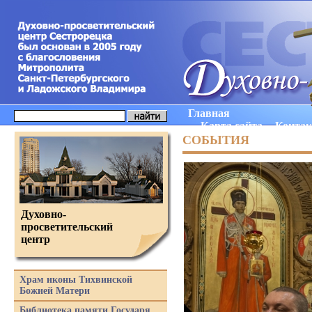
Главная
Карта сайта
Конта
СОБЫТИЯ
Духовно-
просветительский
центр
Храм иконы Тихвинской
Божией Матери
Библиотека памяти Государя