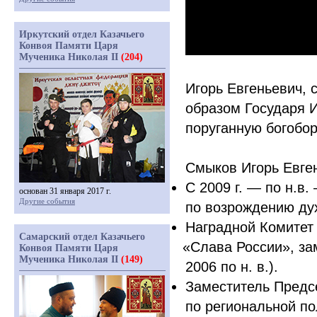
Иркутский отдел Казачьего
Конвоя Памяти Царя
Мученика Николая II
(204)
Игорь Евгеньевич,
образом Государя И
поруганную богобор
Смыков Игорь Евге
С 2009 г. — по н.в
основан 31 января 2017 г.
Другие события
по возрождению ду
Наградной Комитет
Самарский отдел Казачьего
«Слава
России», за
Конвоя Памяти Царя
Мученика Николая II
(149)
2006 по н. в.).
Заместитель Предс
по региональной по