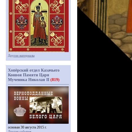
Другие материалы
Хопёрский отдел Казачьего
Конвоя Памяти Царя
Мученика Николая II
(819)
основан 30 августа 2015 г.
Другие события