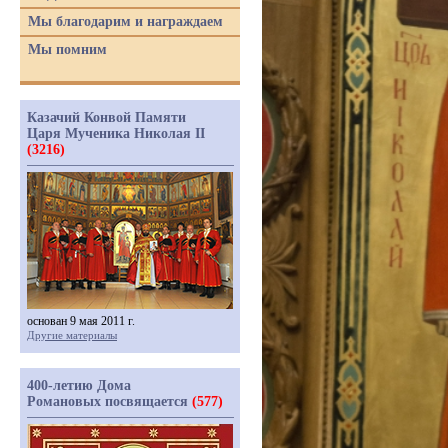
Мы благодарим и награждаем
Мы помним
Казачий Конвой Памяти
Царя Мученика Николая II
(3216)
основан 9 мая 2011 г.
Другие материалы
400-летию Дома
Романовых посвящается
(577)