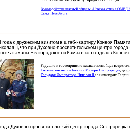
Взаимодействие казачьей общины
«Невская
сечь» с ОМВД К
Санкт-Петербурга
4 года с дружеским визитом в штаб-квартиру Конвоя Памяти
колая II, что при Духовно-просветительском центре города
зные атаманы Белгородского и Камчатского отделов Конвоя
Радушно и гостеприимно казаков-конвойцев встретил
Тихвинской иконы Божией Матери Сестрорецка
, дух
Государя Императора Николая II
архимандрит Гаврии
 года Духовно-просветительский центр города Сестрорецка 