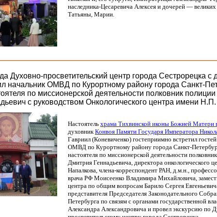
наследника-Цесаревича Алексея и дочерей — великих
Татьяны, Марии.
ода Духовно-просветительский центр города Сестрорецка с
ил начальник ОМВД по Курортному району города Санкт-Пет
оятеля по миссионерской деятельности полковник полиции
дьевич с руководством Онкологического центра имени Н.П
Настоятель
храма Тихвинской иконы Божией Матери 
духовник
Конвоя Памяти Государя Императора Нико
Гавриил
(Коневиченко
) гостеприимно встретил госте
ОМВД по Курортному району города Санкт-Петербур
настоятеля по миссионерской деятельности полковни
Дмитрия Геннадьевича, директора онкологического це
Напалкова, члена-корреспондент РАН, д.м.н., професс
врача РФ Моисеенко
Владимира Михайловича, замест
центра по общим вопросам Барило Сергея Евгеньеви
представителя Председателя Законодательного Собра
Петербурга по связям с органами государственной вл
Александра Александровича и провел экскурсию по Д
просветительскому центру города Сестрорецка.