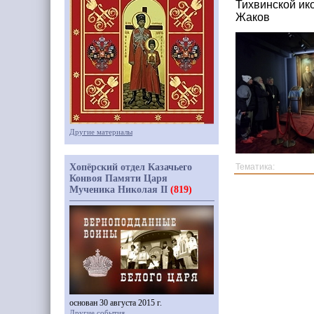
Тихвинской ик
Жаков
Другие материалы
Хопёрский отдел Казачьего
Тематика:
Конвоя Памяти Царя
Мученика Николая II
(819)
основан 30 августа 2015 г.
Другие события