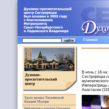
Главная
В ночь с 16 н
Духовно-
Сестрорецка с
просветительский
мученического
центр
Императрицы А
Анастасии (19
Храм иконы Тихвинской
Божией Матери
Библиотека памяти Государя