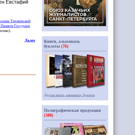
мен Евстафий
храма Тихвинской
 Памяти Государя
ченко
).
Далее
Книги, альманахи,
буклеты
(76)
Другие книги, альманахи, буклеты
Полиграфическая продукция
(380)