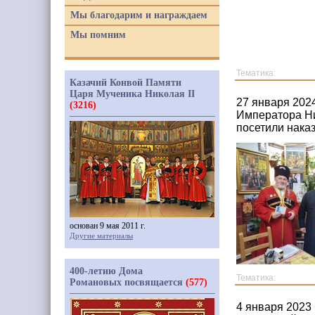
Мы благодарим и награждаем
Мы помним
Тематика:
Казачий Конвой Памяти
Царя Мученика Николая II
27 января 202
(3216)
Императора Ни
посетили нака
основан 9 мая 2011 г.
Другие материалы
400-летию Дома
Тематика:
Романовых посвящается
(577)
4 января 2023