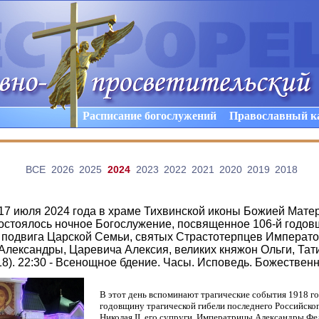
Расписание богослужений
Православный к
ВCE
2026
2025
2024
2023
2022
2021
2020
2019
2018
а 17 июля 2024 года в храме Тихвинской иконы Божией Мате
остоялось ночное Богослужение, посвященное 106-й годо
 подвига Царской Семьи, святых Страстотерпцев Император
лександры, Царевича Алексия, великих княжон Ольги, Тат
18). 22:30 - Всенощное бдение. Часы. Исповедь. Божествен
В этот день вспоминают трагические события 1918 го
годовщину трагической гибели последнего Российско
Николая II, его супруги, Императрицы Александры Ф