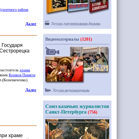
урортного района
Далее
Другие документальные фильмы
Видеоматериалы
(1201)
 Государя
 Сестрорецка
 настоятель
храма
овник
Конвоя Памяти
л
(Коневиченко
).
Далее
Другие видеоматериалы
Союз казачьих журналистов
Санкт-Петербурга
(756)
при храме