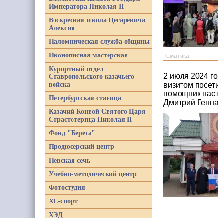
Императора Николая II
Воскресная школа Цесаревича
Алексия
Паломническая служба общины
Иконописная мастерская
Тематика:
Курортный отдел
2 июля 2024 г
Ставропольского казачьего
войска
визитом посет
помощник наст
Петербургская станица
Дмитрий Генна
Казачий Конвой Святого Царя
Страстотерпца Николая II
Фонд "Берега"
Продюсерский центр
Невская сечь
Учебно-методический центр
Фотостудия
XL-спорт
ХЭД