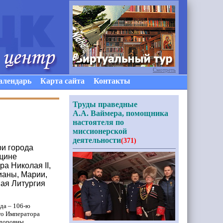
Смотреть
алендарь
Карта сайта
Контакты
Труды праведные
А.А. Ваймера, помощника
настоятеля по
миссионерской
деятельности
(371)
ри города
вщине
а Николая II,
ианы, Марии,
ная Литургия
да – 106-ю
го Императора
едоровны,