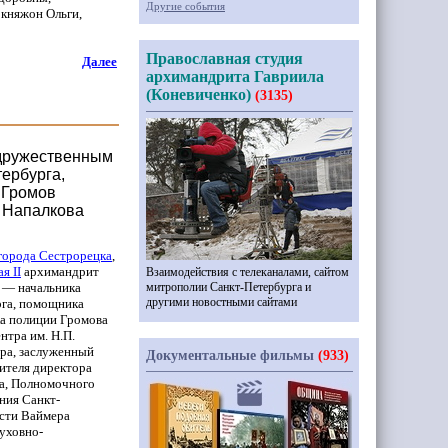
Другие события
 княжон Ольги,
Православная студия
Далее
архимандрита Гавриила
(Коневиченко)
(3135)
 дружественным
ербурга,
 Громов
. Напалкова
города Сестрорецка
,
лая
II
архимандрит
Взаимодействия с телеканалами, сайтом
й — начальника
митрополии Санкт-Петербурга и
другими новостными сайтами
га, помощника
ка полиции Громова
нтра им. Н.П.
ора, заслуженный
Документальные фильмы
(933)
ителя директора
ча, Полномочного
ния Санкт-
асти Ваймера
уховно-