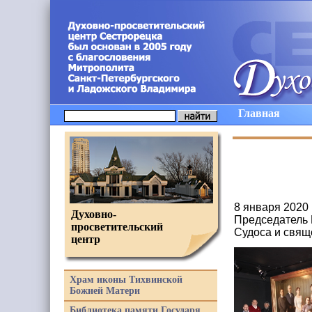
Главная
8 января 2020
Духовно-
Председатель 
просветительский
Судоса и свящ
центр
Храм иконы Тихвинской
Божией Матери
Библиотека памяти Государя