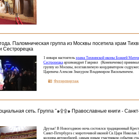
 года. Паломническая группа из Москвы посетила храм Тих
и Сестрорецка
1 января настоятель
храма Тихвинской иконы Божией Матер
Сестрорецка
архимандрит Гавриил
(
Коневиченко) принима
группу из Москвы, возглавляемую координатором содружес
Царевича Алексия Знахуром Владимиром Васильевичем.
Фоторепортаж
социальная сеть. Группа "๑۩۩๑ Православные книги - Санкт
Друзья! В Новогоднюю ночь состоялся традиционный Крест
Санкт-Петербурга с мироточивой иконой Св.Царя Николая.
колонна автомобилей, самым юным участником события ста