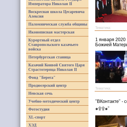
Императора Николая II
Воскресная школа Цесаревича
Алексия
Паломническая служба общины
Тематика:
Иконописная мастерская
1 января 2020
Курортный отдел
Божией Матер
Ставропольского казачьего
войска
Петербургская станица
Казачий Конвой Святого Царя
Страстотерпца Николая II
Фонд "Берега"
Продюсерский центр
Тематика:
Невская сечь
"ВКонтакте" - 
Учебно-методический центр
๑۩۩๑"
Фотостудия
XL-спорт
ХЭД