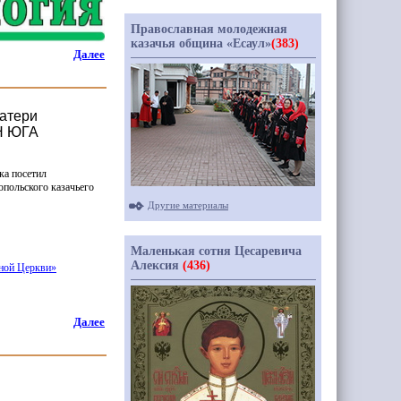
Православная молодежная
казачья община «Есаул»
(383)
Далее
Матери
АН ЮГА
ка посетил
опольского казачьего
Другие материалы
Маленькая сотня Цесаревича
Алексия
(436)
ной Церкви»
Далее