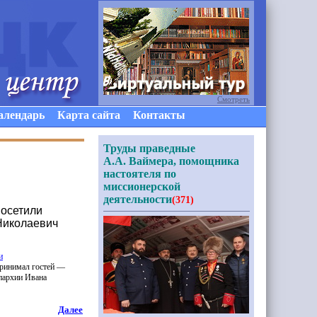
Смотреть
алендарь
Карта сайта
Контакты
Труды праведные
А.А. Ваймера, помощника
настоятеля по
миссионерской
деятельности
(371)
посетили
Николаевич
и
принимал гостей —
пархии Ивана
Далее