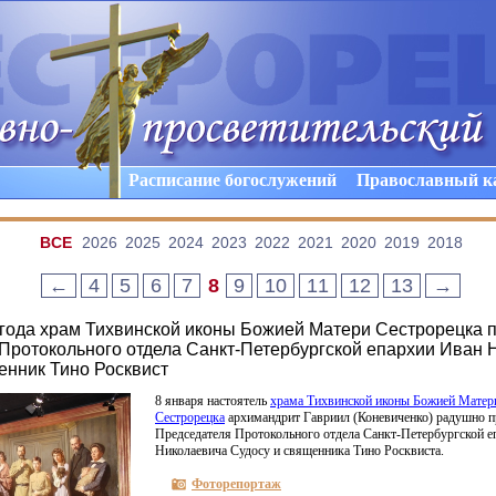
Расписание богослужений
Православный к
ВCE
2026
2025
2024
2023
2022
2021
2020
2019
2018
←
4
5
6
7
8
9
10
11
12
13
→
 года храм Тихвинской иконы Божией Матери Сестрорецка 
Протокольного отдела Санкт-Петербургской епархии Иван 
енник Тино Росквист
8 января настоятель
храма Тихвинской иконы Божией Матер
Сестрорецка
архимандрит Гавриил
(
Коневиченко) радушно 
Председателя Протокольного отдела Санкт-Петербургской е
Николаевича Судосу и священника Тино Росквиста.
Фоторепортаж