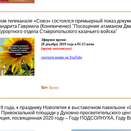
ом телеканале «Союз» состоялся премьерный показ докум
ндрита Гавриила (Коневиченко) "Посещение атаманом Дм
урортного отдела Ставропольского казачьего войска"
Эфирное время:
28 декабря 2019 года в 01:15 ночи
(
время московское)
смотреть копию на YouTube
Видео
19 года, к празднику Новолетия в выставочном павильоне 
а Привокзальной площади у Духовно-просветительского цен
яция, посвященная 2020 году – Году ПОДСОЛНУХА, Году В