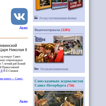
Другие документальные фильмы
Далее
Видеоматериалы
(1201)
ихвинской
аря Николая II
зд вокруг Санкт-
кону сопровождала
л 7-летний раб Божий
ой Православной
Другие видеоматериалы
II
И.Е.Смыков.
ные книги — Санкт-
Союз казачьих журналистов
Санкт-Петербурга
(756)
Далее