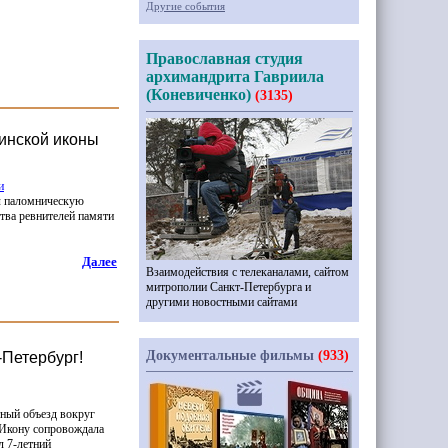
Другие события
Православная студия
архимандрита Гавриила
(Коневиченко)
(3135)
винской иконы
и
л паломническую
тва ревнителей памяти
Далее
Взаимодействия с телеканалами, сайтом
митрополии Санкт-Петербурга и
другими новостными сайтами
Документальные фильмы
(933)
-Петербург!
ный объезд вокруг
 Икону сопровождала
л 7-летний