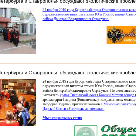
Петербурга и Ставрополья обсуждают экологические пробл
24 ноября 2019 года Курортный отдел Ставропольского каза
с дружественным визитом атаман Юга России, атаман Ставр
войска Дмитрий Владимирович Стригунов.
Петербурга и Ставрополья обсуждают экологические пробл
24 ноября 2019 года Курортный отдел Ставропольского каза
с дружественным визитом атаман Юга России, атаман Ставр
войска Дмитрий Владимирович Стригунов. По окончании Бо
настоятель
храма Тихвинской иконы Божией Матери города 
архимандрит Гавриил
(
Коневиченко) поздравил всех молящи
Феодора Студита и пригласил казаков в
Мемориал памяти му
Царской Семьи
«
Расстрельная комната».
Мы в социальных сетях