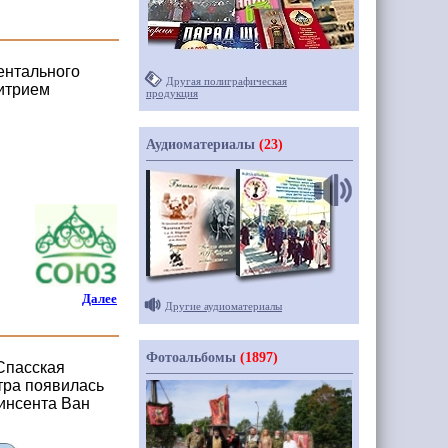
ентального
Другая полиграфическая
итрием
продукция
Аудиоматериалы
(23)
Далее
Другие аудиоматериалы
Фотоальбомы
(1897)
«Спасская
тра появилась
инсента Ван