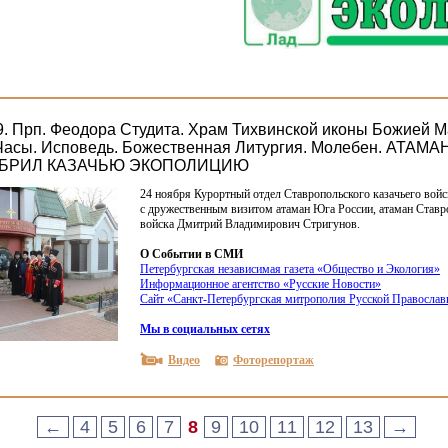
9. Прп. Феодора Студита. Храм Тихвинской иконы Божией 
Часы. Исповедь. Божественная Литургия. Молебен. АТАМ
БРИЛ КАЗАЧЬЮ ЭКОПОЛИЦИЮ
24 ноября Курортный отдел Ставропольского казачьего войс
с дружественным визитом атаман Юга России, атаман Ставр
войска Дмитрий Владимирович Стригунов.
О Событии в СМИ
Петербургская независимая газета
«
Общество и Экология»
Информационное агентство
«
Русские Новости»
Сайт
«
Санкт-Петербургская митрополия Русской Православ
Мы в социальных сетях
Видео
Фоторепортаж
←
4
5
6
7
8
9
10
11
12
13
→