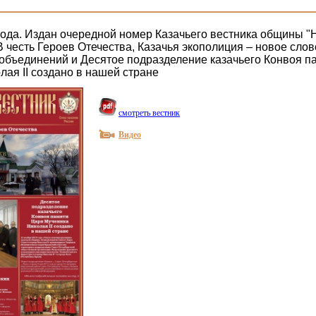
года. Издан очередной номер Казачьего вестника общины "Н
 честь Героев Отечества, Казачья экополиция – новое слов
 объединений и Десятое подразделение казачьего Конвоя п
лая II создано в нашей стране
смотреть вестник
Видео