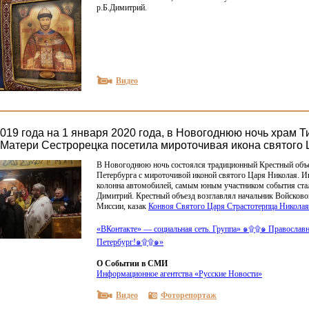
р.Б.Димитрий.
Видео
019 года на 1 января 2020 года, в Новогоднюю ночь храм Т
Матери Сестрорецка посетила мироточивая икона святого Ц
В Новогоднюю ночь состоялся традиционный Крестный объе
Петербурга с мироточивой иконой святого Царя Николая. И
колонна автомобилей, самым юным участником события ста
Димитрий. Крестный объезд возглавлял начальник Войсков
Миссии, казак
Конвоя Святого Царя Страстотерпца Николая 
«
ВКонтакте» — социальная сеть. Группа» ๑۩۩๑ Православ
Петербург!๑۩۩๑»
О Событии в СМИ
Информационное агентства
«
Русские Новости»
Видео
Фоторепортаж