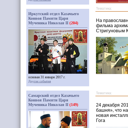
Тематика:
Иркутский отдел Казачьего
Конвоя Памяти Царя
На православн
Мученика Николая II
(204)
фильма архима
Стригуновым К
основан 31 января 2017 г.
Другие события
Тематика:
Самарский отдел Казачьего
Конвоя Памяти Царя
Мученика Николая II
(149)
24 декабря 20
башня», что н
новая инсталл
Гога