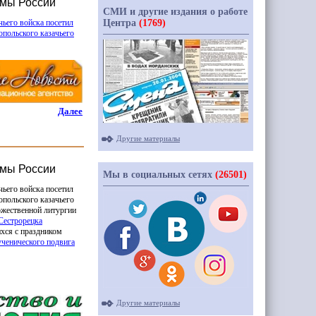
емы России
СМИ и другие издания о работе
Центра
(1769)
чьего войска посетил
опольского казачьего
Далее
Другие материалы
емы России
Мы в социальных сетях
(26501)
чьего войска посетил
опольского казачьего
жественной литургии
Сестрорецка
хся с праздником
ченического подвига
Другие материалы