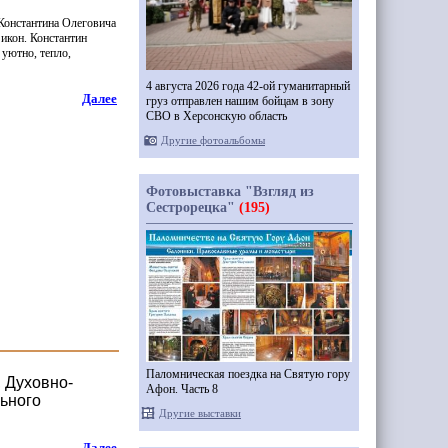
Константина Олеговича
 икон. Константин
 уютно, тепло,
4 августа 2026 года 42-ой гуманитарный
Далее
груз отправлен нашим бойцам в зону
СВО в Херсонскую область
Другие фотоальбомы
Фотовыставка "Взгляд из
Сестрорецка"
(195)
Паломническая поездка на Святую гору
 Духовно-
Афон. Часть 8
льного
Другие выставки
Далее