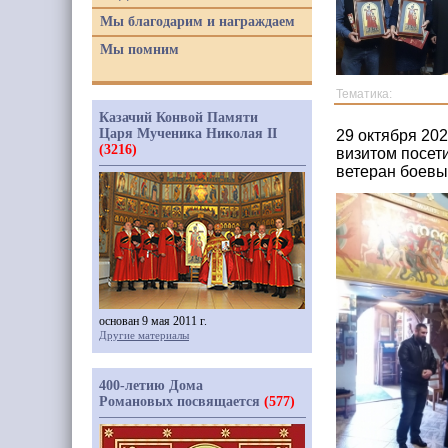
Мы благодарим и награждаем
Мы помним
Тематика:
Казачий Конвой Памяти
Царя Мученика Николая II
29 октября 20
(3216)
визитом посет
ветеран боевы
основан 9 мая 2011 г.
Другие материалы
400-летию Дома
Романовых посвящается
(577)