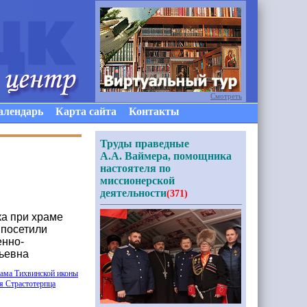
Смотреть
алендарь
Карта сайта
Контакты
Труды праведные
А.А. Ваймера, помощника
настоятеля по
миссионерской
деятельности
(371)
ка при храме
 посетили
енно-
ьевна
ама Тихвинской иконы
я Страстотерпца