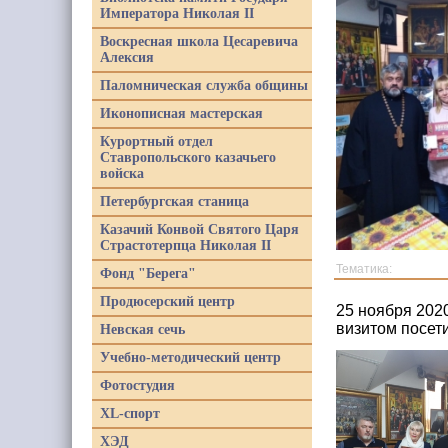
Императора Николая II
Воскресная школа Цесаревича
Алексия
Паломническая служба общины
Иконописная мастерская
Курортный отдел
Ставропольского казачьего
войска
Петербургская станица
Казачий Конвой Святого Царя
Страстотерпца Николая II
Тематика:
Фонд "Берега"
Продюсерский центр
25 ноября 202
визитом посет
Невская сечь
Учебно-методический центр
Фотостудия
XL-спорт
ХЭД