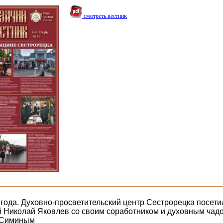
смотреть вестник
 года. Духовно-просветительский центр Сестрорецка посетил
й Николай Яковлев со своим соработником и духовным чад
 Симиным