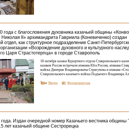
20 года с благословения духовника казачьей общины «Конв
 Николая II» архимандрита Гавриила (Коневиченко) создан
й отдел, как структурное подразделение Санкт-Петербургск
организации «Возрождение духовного и культурного наслед
го Царя Страстотерпца» в городе Ставрополь
18 октября казаки Курортного отдела Ставропольского каза
казаков России встречали атамана Юга России, атамана Став
войска Дмитрия Владимировича Стригунова и атамана
«Сто
Ставропольского казачьего войска Подъячего Владимира Ал
Видео
Фоторепортаж
 года. Издан очередной номер Казачьего вестника общины 
15 лет казачьей общине Сестрорецка