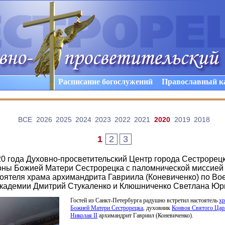
Расписание богослужений
Православный к
ВCE
2026
2025
2024
2023
2022
2021
2020
2019
2018
1
2
3
20 года Духовно-просветительский Центр города Сестрорец
оны Божией Матери Сестрорецка с паломнической миссией
тоятеля храма архимандрита Гавриила (Коневиченко) по Во
кадемии Дмитрий Стукаленко и Клюшниченко Светлана Юр
Гостей из Санкт-Петербурга радушно встретил настоятель
хр
Божией Матери Сестрорецка
, духовник
Конвоя Святого Цар
Николая II
архимандрит Гавриил
(Коневиченко
).