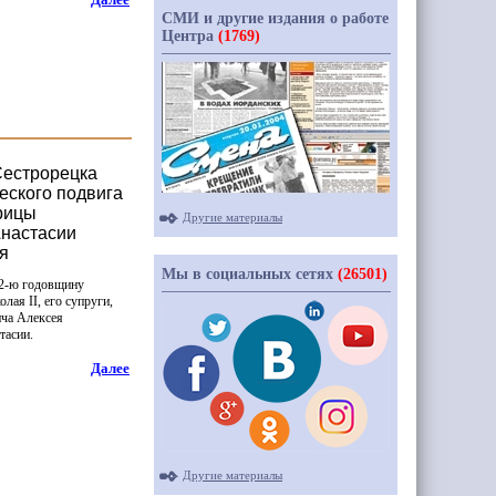
СМИ и другие издания о работе
Центра
(1769)
Сестрорецка
еского подвига
рицы
Другие материалы
Анастасии
я
Мы в социальных сетях
(26501)
02-ю годовщину
лая II, его супруги,
ча Алексея
тасии.
Далее
Другие материалы