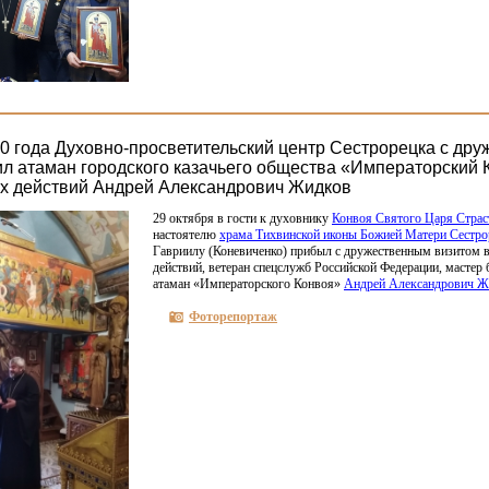
20 года Духовно-просветительский центр Сестрорецка с др
ил атаман городского казачьего общества «Императорский 
х действий Андрей Александрович Жидков
29 октября в гости к духовнику
Конвоя Святого Царя Страс
настоятелю
храма Тихвинской иконы Божией Матери Сестро
Гавриилу
(Коневиченко
) прибыл с дружественным визитом 
действий, ветеран спецслужб Российской Федерации, мастер 
атаман
«Императорского
Конвоя»
Андрей Александрович Ж
Фоторепортаж