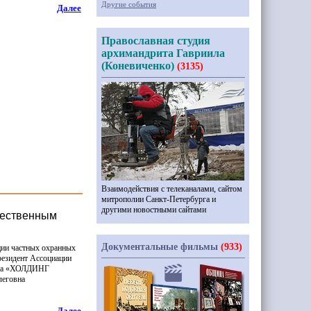
Другие события
Далее
Православная студия
архимандрита Гавриила
(Коневиченко)
(3135)
Взаимодействия с телеканалами, сайтом
митрополии Санкт-Петербурга и
другими новостными сайтами
жественным
Документальные фильмы
(933)
ции частных охранных
резидент Ассоциации
а
«ХОЛДИНГ
леговна
Далее