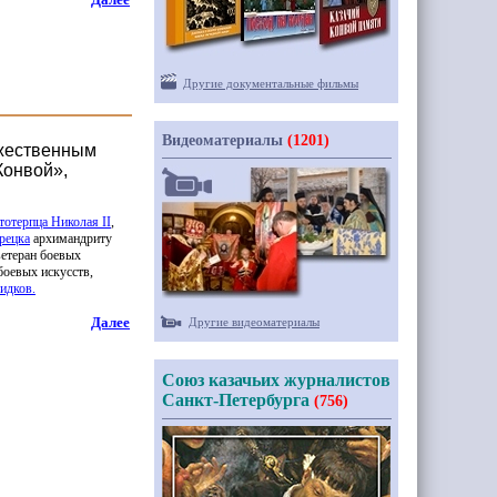
Другие документальные фильмы
Видеоматериалы
(1201)
ужественным
Конвой»,
тотерпца Николая II
,
рецка
архимандриту
ветеран боевых
боевых искусств,
идков.
Далее
Другие видеоматериалы
Союз казачьих журналистов
Санкт-Петербурга
(756)