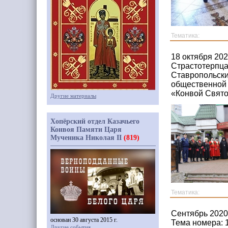
Тематика:
18 октября 20
Страстотерпца
Ставропольски
общественной 
«Конвой Свято
Другие материалы
Хопёрский отдел Казачьего
Конвоя Памяти Царя
Мученика Николая II
(819)
Тематика:
Сентябрь 2020
основан 30 августа 2015 г.
Тема номера: 
Другие события