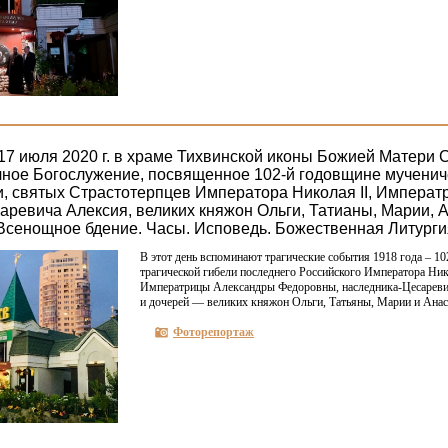
 17 июля 2020 г. в храме Тихвинской иконы Божией Матери 
чное Богослужение, посвященное 102-й годовщине мученич
, святых Страстотерпцев Императора Николая II, Императ
аревича Алексия, великих княжон Ольги, Татианы, Марии, 
 - Всенощное бдение. Часы. Исповедь. Божественная Литурги
В этот день вспоминают трагические события 1918 года – 1
трагической гибели последнего Российского Императора Нико
Императрицы Александры Федоровны, наследника-Цесареви
и дочерей — великих княжон Ольги, Татьяны, Марии и Анас
Фоторепортаж