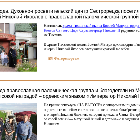
ода. Духовно-просветительский центр Сестрорецка посетили
й Николай Яковлев с православной паломнической группой
Настоятель
храма Тихвинской иконы Божией Матери города
Конвоя Святого Царя Страстотерпца Николая II
радушно вст
их Тихвина.
В храме Тихвинской иконы Божией Матери архимандрит Га
и иерей Николай Яковлев отслужили краткий молебен.
Фоторепортаж
ода православная паломническая группа и благодетели из 
сокой наградой – орденским знаком «Император Николай I
На крыше пентхауса
«НА
ВЫСОТЕ» с панорамным видом на
под открытым небом состоялся чин освящения боксёрского 
его иерей Николай Яковлев, который приехал в Санкт-Петер
со своей семьёй — матушкой Анной и детьми – с младенцем
Николаем.