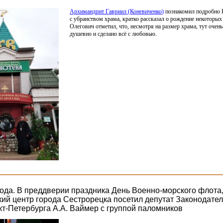
Архимандрит Гавриил
(Коневиченко
)
познакомил подробно 
с убранством храма, кратко рассказал о рождение некоторых
Олегович отметил, что, несмотря на размер храма, тут очень
душевно и сделано всё с любовью.
года. В преддверии праздника День Военно-морского флота,
кий центр города Сестрорецка посетил депутат Законодате
т-Петербурга А.А. Ваймер с группой паломников