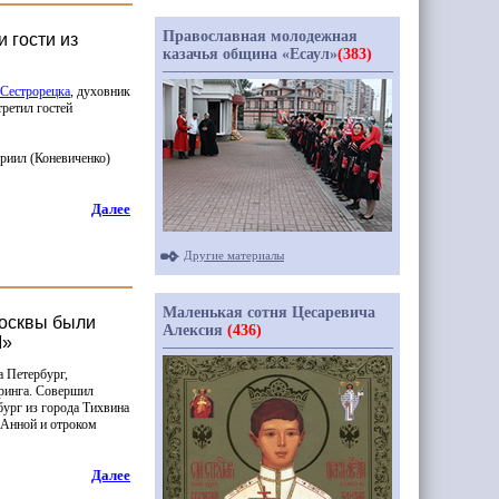
Православная молодежная
 гости из
казачья община «Есаул»
(383)
 Сестрорецка
, духовник
ретил гостей
вриил
(Коневиченко
)
Далее
Другие материалы
Маленькая сотня Цесаревича
Москвы были
Алексия
(436)
I»
 Петербург,
ринга. Совершил
бург из города Тихвина
 Анной и отроком
Далее