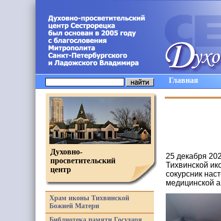
Главная
Духовно-
25 декабря 20
просветительский
Тихвинской ик
центр
сокурсник нас
медицинской а
Храм иконы Тихвинской
Божией Матери
Библиотека памяти Государя