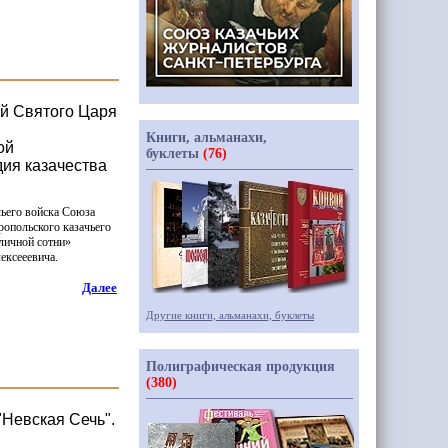
ой Святого Царя
Книги, альманахи,
ой
буклеты
(76)
ия казачества
чьего войска Союза
ропольского казачьего
личной
сотни»
ексееевича.
Далее
Другие книги, альманахи, буклеты
Полиграфическая продукция
(380)
"Невская Сечь".