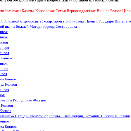
трапезой обсудили насущные вопросы жизни большой конвойской семьи.
мя большая
«Казачья
Конвойская Семья Верноподданных Воинов Белого Царя» 
й Головной отдел со штаб-квартирой в Библиотеке Памяти Государя Императ
кой иконы Божией Матери города Сестрорецка
онвоя
онвоя
онвоя
онвоя
онвоя
 Конвоя
онвоя
онвоя
нвоя
ел Конвоя
дел Конвоя
онвоя
воя
онвоя в Республике Абхазии
 Конвоя
 Конвоя
алтийско-Скандинавского Зарубежья – Финляндии, Эстонии, Швеции и Латвии
Конвоя
ел Конвоя