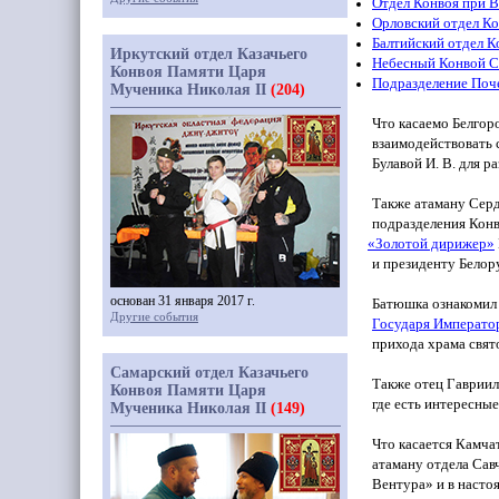
Отдел Конвоя при 
Орловский отдел К
Балтийский отдел К
Иркутский отдел Казачьего
Небесный Конвой С
Конвоя Памяти Царя
Подразделение Поч
Мученика Николая II
(204)
Что касаемо Белгор
взаимодействовать 
Булавой И. В. для 
Также атаману Сер
подразделения Конв
«Золотой
дирижер»
и президенту Белор
основан 31 января 2017 г.
Батюшка ознакомил 
Другие события
Государя Император
прихода храма свят
Самарский отдел Казачьего
Также отец Гавриил
Конвоя Памяти Царя
где есть интересны
Мученика Николая II
(149)
Что касается Камча
атаману отдела Савч
Вентура» и в насто