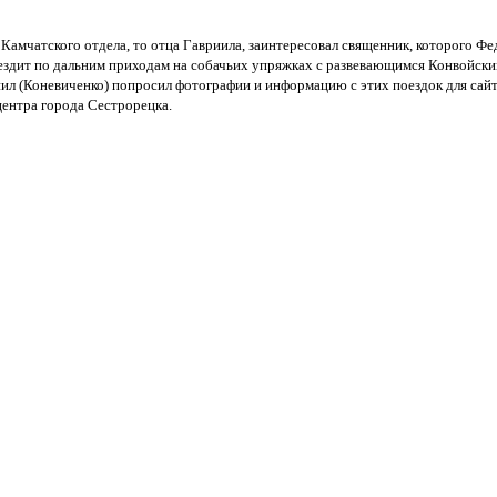
я Камчатского отдела, то отца Гавриила, заинтересовал священник, которого Ф
ездит по дальним приходам на собачьих упряжках с развевающимся Конвойск
иил
(Коневиченко
) попросил фотографии и информацию с этих поездок для сай
центра города Сестрорецка.