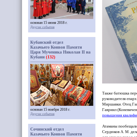
основан 15 июня 2018 г.
Другие события
Кубанский отдел
Казачьего Конвоя Памяти
Царя Мученика Николая II на
Кубани
(132)
Также батюшка пере
руководителя епарх
Миршавки. Отец Гав
основан 15 ноября 2018 г.
Гавриил
(Коневиче
Другие события
повышения квалифи
Атаманы пообещали 
Сочинский отдел
Сердюков А. М. дел
Казачьего Конвоя Памяти