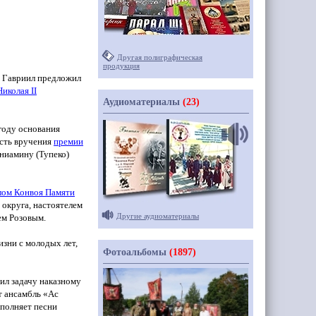
Другая полиграфическая
продукция
ц Гавриил предложил
иколая II
Аудиоматериалы
(23)
году основания
ость вручения
премии
ниамину
(Тупеко
)
лом Конвоя Памяти
округа, настоятелем
Другие аудиоматериалы
ем Розовым.
изни с молодых лет,
Фотоальбомы
(1897)
ил задачу наказному
т ансамбль
«Ас
сполняет песни