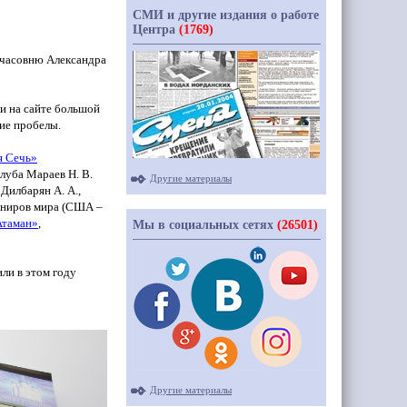
СМИ и другие издания о работе
Центра
(1769)
т часовню Александра
и на сайте большой
ие пробелы.
я
Сечь»
клуба Мараев Н. В.
Другие материалы
Дилбарян А. А.,
рниров мира
(США
–
Атаман
»
,
Мы в социальных сетях
(26501)
или в этом году
Другие материалы