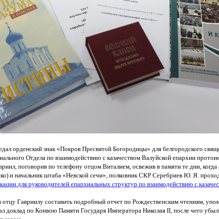
дал орденский знак
«Покров
Пресвятой Богородицы» для белгородского свящ
иального Отдела по взаимодействию с казачеством Валуйской епархии
протои
риил, поговорив по телефону отцом Виталием, освежив в памяти те дни, когд
нко
) и начальник штаба
«Невской
сечи», полковник СКР Серебриев Ю. Я. прох
кации
для руководителей епархиальных структур по взаимодействию с казаче
отцу Гавриилу составить подробный отчет по Рождественским чтениям, упом
ал доклад по Конвою Памяти Государя Императора Николая II, после чего убыл