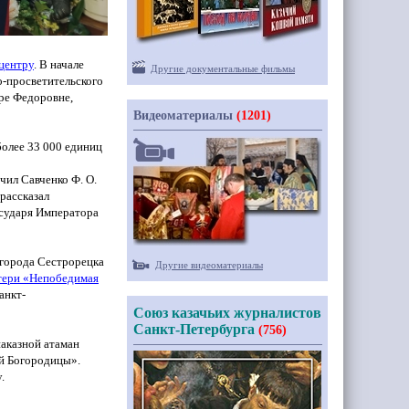
центру
. В начале
Другие документальные фильмы
о-просветительского
ре Федоровне,
Видеоматериалы
(1201)
более 33 000 единиц
ил Савченко Ф. О.
 рассказал
осударя Императора
 города Сестрорецка
Другие видеоматериалы
тери
«Непобедимая
анкт-
Союз казачьих журналистов
Санкт-Петербурга
(756)
аказной атаман
й Богородицы».
.