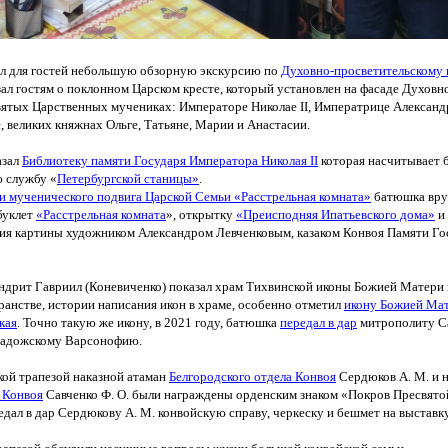
ел для гостей небольшую обзорную экскурсию по
Духовно-просветительскому 
зал
гостям о поклонном Царском кресте, который установлен на фасаде Духовн
святых Царственных мучениках: Императоре Николае II, Императрице Александ
, великих княжнах Ольге, Татьяне, Марии и Анастасии.
азал
Библиотеку памяти Государя Императора Николая II
которая насчитывает 
 службу
«
Петербургской станицы»
.
и мученического подвига Царской Семьи
«Расстрельная
комната»
батюшка вруч
буклет
«Расстрельная
комната
», открытку
«Преисподняя
Ипатьевского дома»
и
ия картины художником Александром Левченковым, казаком Конвоя Памяти Г
ндрит Гавриил
(Коневиченко
) показал храм Тихвинской иконы Божией Матери
бранстве, истории написания икон в храме, особенно отметил
икону Божией Ма
кая
. Точно такую же икону, в 2021 году, батюшка
передал в дар
митрополиту С
Ладожскому Варсонофию.
ской трапезой наказной атаман
Белгородского отдела Конвоя
Сердюков А. М. и н
 Конвоя
Савченко Ф. О. были награждены орденским знаком
«Покров
Пресвято
дал в дар Сердюкову А. М. конвойскую справу, черкеску и бешмет на выставку