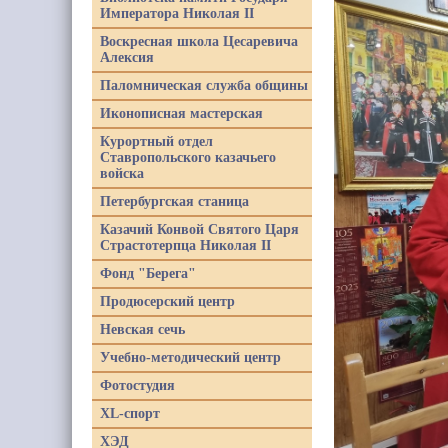
Императора Николая II
Воскресная школа Цесаревича
Алексия
Паломническая служба общины
Иконописная мастерская
Курортный отдел
Ставропольского казачьего
войска
Петербургская станица
Казачий Конвой Святого Царя
Страстотерпца Николая II
Фонд "Берега"
Продюсерский центр
Невская сечь
Учебно-методический центр
Фотостудия
XL-спорт
ХЭД