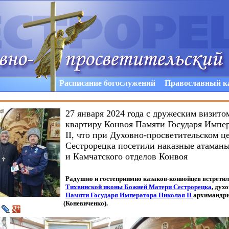
Расписание богослужений
Православный к
27 января 2024 года с дружеским визито
квартиру Конвоя Памяти Государя Импе
II, что при Духовно-просветительском ц
Сестрорецка посетили наказные атаманы
и Камчатского отделов Конвоя
Радушно и гостеприимно казаков-конвойцев встрети
Тихвинской иконы Божией Матери Сестрорецка
, дух
Памяти Государя Императора Николая II
архимандри
(Коневиченко
).