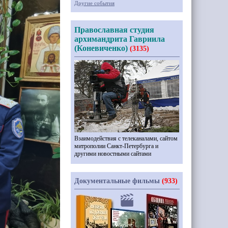
Другие события
Православная студия
архимандрита Гавриила
(Коневиченко)
(3135)
Взаимодействия с телеканалами, сайтом
митрополии Санкт-Петербурга и
другими новостными сайтами
Документальные фильмы
(933)