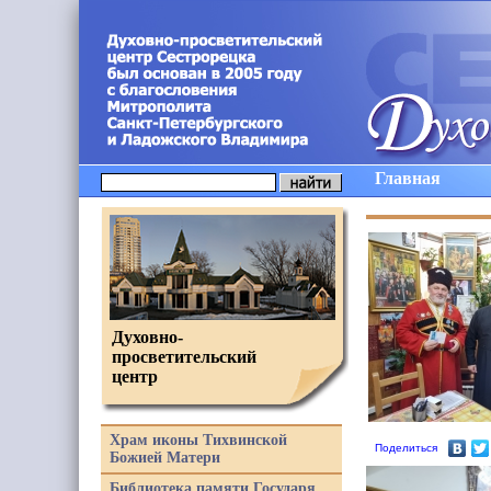
Главная
Духовно-
просветительский
центр
Храм иконы Тихвинской
Поделиться
Божией Матери
Библиотека памяти Государя