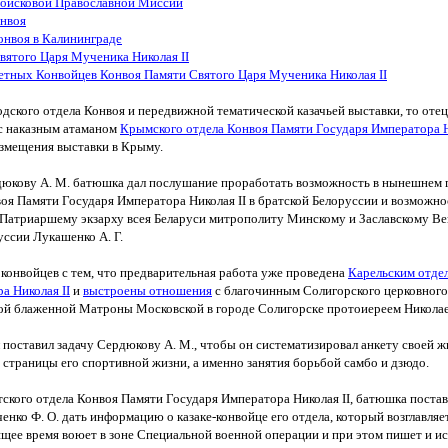
Войсковой Православной Миссии
онвоя
онвоя в Калининграде
вятого Царя Мученика Николая
II
етных Конвойцев Конвоя Памяти Святого Царя Мученика Николая II
одского отдела Конвоя и передвижной тематической казачьей выставки, то оте
с наказным атаманом
Крымского отдела Конвоя Памяти Государя Императора Н
размещения выставки в Крыму.
дюкову А. М. батюшка дал послушание проработать возможность в нынешнем 
оя Памяти Государя Императора Николая II в братской Белоруссии и возможн
Патриаршему
экзарху
всея
Беларуси
митрополиту Минскому и Заславскому
Ве
уссии Лукашенко А. Г.
конвойцев с тем, что предварительная работа уже проведена
Карельским отде
а Николая II
и
выстроены отношения
с
благочинным Солигорского церковного 
ой блаженной Матроны Московской в городе Солигорске протоиереем Никола
 поставил задачу Сердюкову А. М., чтобы он систематизировал анкету своей ж
е страницы его спортивной жизни, а именно занятия борьбой самбо и дзюдо.
тского отдела Конвоя Памяти Государя Императора Николая II, батюшка постав
енко Ф. О. дать информацию о казаке-конвойце его отдела, который возглавляе
ящее время воюет в зоне Специальной военной операции и при этом пишет и и