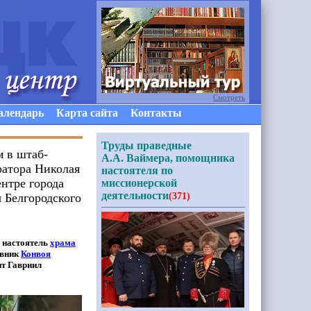
Смотреть
алендарь
Карта сайта
Контакты
Труды праведные
м в штаб-
А.А. Ваймера, помощника
ратора Николая
настоятеля по
ентре города
миссионерской
деятельности
 Белгородского
(371)
л настоятель
храма
овник
Конвоя
т Гавриил