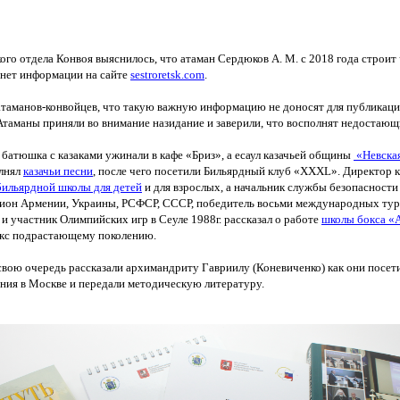
ого отдела Конвоя выяснилось, что атаман Сердюков А. М. с 2018 года строи
м нет информации на сайте
sestroretsk
.
com
.
таманов-конвойцев, что такую важную информацию не доносят для публикаци
Атаманы приняли во внимание назидание и заверили, что восполнят недостающ
батюшка с казаками ужинали в кафе
«Бриз
», а есаул
казачьей общины
«Невска
лнял
казачьи песни
, после чего посетили Бильярдный клуб
«
XXXL
». Директор 
бильярдной школы для детей
и для взрослых, а начальник службы безопасности 
ион Армении, Украины, РСФСР, СССР, победитель восьми международных ту
.) и участник Олимпийских игр в Сеуле 1988г. рассказал о работе
школы бокса
«
окс подрастающему поколению.
свою очередь рассказали архимандриту Гавриилу
(Коневиченко
) как они посет
ния в Москве и передали методическую литературу.