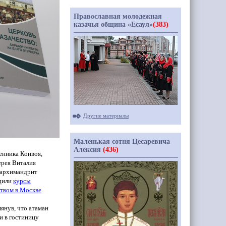
Православная молодежная
казачья община «Есаул»
(383)
Другие материалы
Маленькая сотня Цесаревича
Алексия
(436)
енника Конвоя,
ерея Виталия
а архимандрит
одили
курсы
ством в Москве
.
янув, что атаман
и в гостиницу