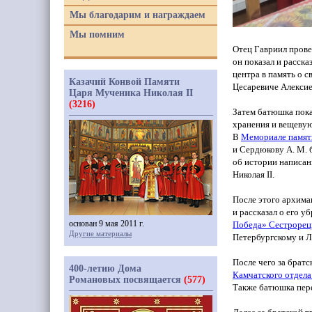
Мы благодарим и награждаем
Мы помним
Отец Гавриил пров
он показал и расска
центра в память о 
Казачий Конвой Памяти
Цесаревиче Алексие
Царя Мученика Николая II
(3216)
Затем батюшка пок
хранения и
вещевую
В
Мемориале памят
и Сердюкову А. М. 
об истории написан
Николая II.
После этого архима
и рассказал о его у
основан 9 мая 2011 г.
Победа» Сестрорец
Другие материалы
Петербургскому и 
После чего за брат
400-летию Дома
Камчатского отдела
Романовых посвящается
(577)
Также батюшка пере