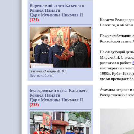
Карельский отдел Казачьего
Конвоя Памяти
Царя Мученика Николая II
Касаемо Белгородск
(121)
Невского, и об это
Пожурил батюшка а
Конвойской семьи. 
На следующий день 
Мирский Н. С.
испо
рассказал о работе
многократный чемп
основан 22 марта 2018 г.
1990г., Куба- 1989г
Другие события
где он преподает б
Атаманы отделов в 
Белгородский отдел Казачьего
Рождественские чте
Конвоя Памяти
Царя Мученика Николая II
(233)