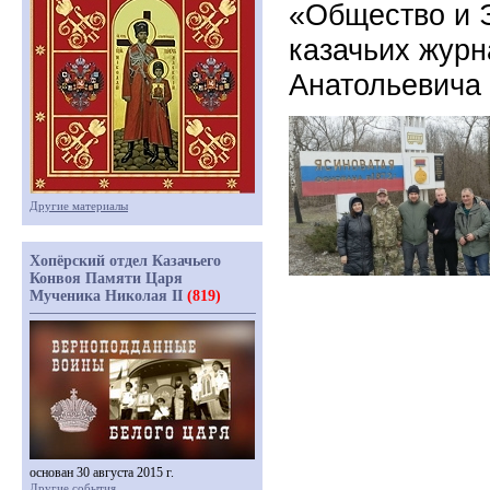
«Общество и 
казачьих журн
Анатольевича 
Другие материалы
Хопёрский отдел Казачьего
Конвоя Памяти Царя
Мученика Николая II
(819)
основан 30 августа 2015 г.
Другие события