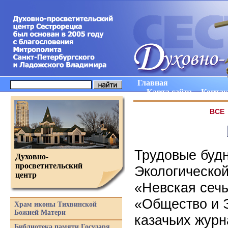
Главная
Карта сайта
Конта
ВCE
Трудовые буд
Духовно-
просветительский
Экологической
центр
«Невская сечь
«Общество и 
Храм иконы Тихвинской
Божией Матери
казачьих журн
Библиотека памяти Государя