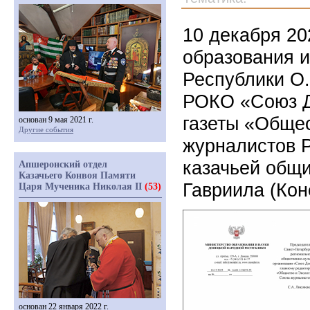
10 декабря 20
образования 
Республики О
РОКО «Союз Д
газеты «Общес
основан 9 мая 2021 г.
Другие события
журналистов Р
казачьей общ
Апшеронский отдел
Казачьего Конвоя Памяти
Гавриила (Кон
Царя Мученика Николая II
(53)
основан 22 января 2022 г.