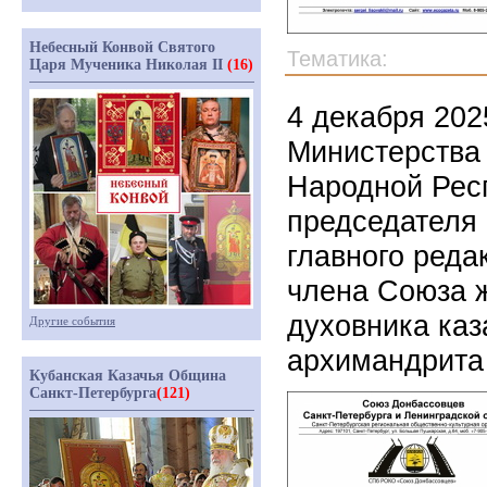
Небесный Конвой Святого
Тематика:
Царя Мученика Николая II
(16)
4 декабря 202
Министерства 
Народной Рес
председателя
главного реда
члена Союза ж
духовника ка
Другие события
архимандрита 
Кубанская Казачья Община
Санкт-Петербурга
(121)