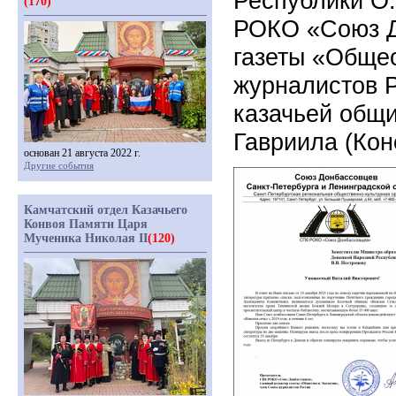
Республики О
(170)
РОКО «Союз Д
газеты «Общес
журналистов Р
казачьей общ
Гавриила (Кон
основан 21 августа 2022 г.
Другие события
Камчатский отдел Казачьего
Конвоя Памяти Царя
Мученика Николая II
(120)