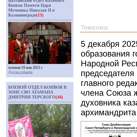
Балтийский отдел Казачьего
Конвоя Памяти Царя
Мученика Николая II в
Калининграде
(13)
Тематика:
5 декабря 202
образования г
Народной Респ
основан 19 мая 2023 г.
председателя
Другие события
главного реда
БОЕВОЙ ОТДЕЛ КОНВОЯ В
члена Союза ж
ЗОНЕ СВО АТАМАНА
ДМИТРИЯ ТЕРСКОГО
(44)
духовника ка
архимандрита 