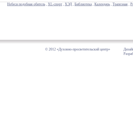
Небеси подобная обитель
,
XL-спорт
,
ХЭД
,
Библиотека
,
Календарь
,
Трапезная
,
Р
© 2012 «Духовно-просветительский центр»
Дизай
Разра