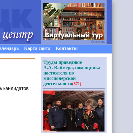
Смотреть
алендарь
Карта сайта
Контакты
Труды праведные
А.А. Ваймера, помощника
настоятеля по
миссионерской
деятельности
(371)
ь кандидатов