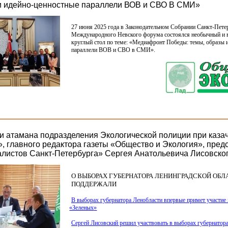
и идейно-ценностные параллели ВОВ и СВО В СМИ»
27 июня 2025 года в Законодательном Собрании Санкт-Петер
Международного Невского форума состоялся необычный и 
круглый стол по теме:
«Медиафронт
Победы: темы, образы 
параллели ВОВ и СВО в СМИ».
и атамана подразделения Экологической полиции при каза
», главного редактора газеты «Общество и Экология», пре
алистов Санкт-Петербурга» Сергея Анатольевича Лисовско
О ВЫБОРАХ ГУБЕРНАТОРА ЛЕНИНГРАДСКОЙ ОБЛ
ПОДДЕРЖАЛИ
В выборах губернатора Ленобласти впервые примет участие 
«Зеленых
»
Сергей Лисовский решил участвовать в выборах губернатор