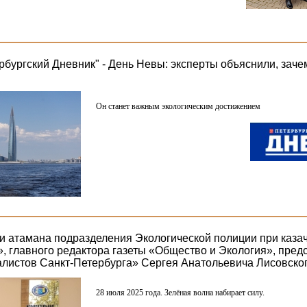
рбургский Дневник" - День Невы: эксперты объяснили, зач
Он станет важным экологическим достижением
и атамана подразделения Экологической полиции при каза
», главного редактора газеты «Общество и Экология», пре
алистов Санкт-Петербурга» Сергея Анатольевича Лисовско
28 июля 2025 года. Зелёная волна набирает силу.