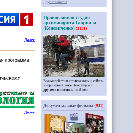
Другие события
Православная студия
архимандрита Гавриила
(Коневиченко)
(3131)
Далее
ая программа
ГИЧЕСКОМУ
Взаимодействия с телеканалами, сайтом
митрополии Санкт-Петербурга и
другими новостными сайтами
Документальные фильмы
(931)
Далее