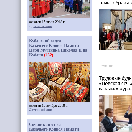
темы, образы 
основан 15 июня 2018 г.
Другие события
Кубанский отдел
Казачьего Конвоя Памяти
Царя Мученика Николая II на
Кубани
(132)
Тематика:
Трудовые будн
«Невская сечь
казачьих журн
основан 15 ноября 2018 г.
Другие события
Сочинский отдел
Казачьего Конвоя Памяти