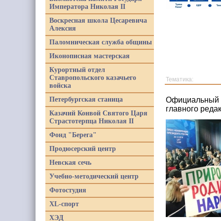
Императора Николая II
Воскресная школа Цесаревича
Алексия
Паломническая служба общины
Иконописная мастерская
Курортный отдел
Ставропольского казачьего
Тематика:
войска
Петербургская станица
Официальный с
главного реда
Казачий Конвой Святого Царя
Страстотерпца Николая II
Фонд "Берега"
Продюсерский центр
Невская сечь
Учебно-методический центр
Фотостудия
XL-спорт
ХЭД