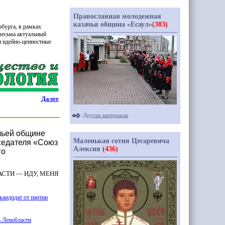
Православная молодежная
казачья община «Есаул»
(383)
бурга, в рамках
весьма актуальный
и идейно-ценностные
Далее
Другие материалы
чьей общине
Маленькая сотня Цесаревича
дседателя «Союз
Алексия
(436)
го
АСТИ — ИДУ, МЕНЯ
кандидат от партии
а Ленобласти