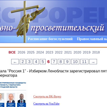
Расписание богослужений
Православный к
ВCE
2026
2025
2024
2023
2022
2021
2020
2019
2018
←
2
3
4
5
6
7
8
9
10
11
→
ала "Россия 1" - Избирком Ленобласти зарегистрировал пят
бернатора
Смотреть на ВК-Видео
Смотреть на YouTube