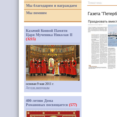
Тематика:
Мы благодарим и награждаем
Мы помним
Газета "Петерб
Казачий Конвой Памяти
Царя Мученика Николая II
(3215)
основан 9 мая 2011 г.
Другие материалы
400-летию Дома
Романовых посвящается
(577)