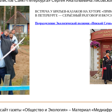
алистов Санкт-Петербурга» Сергея Анатольевича Лисовско
ВСТРЕЧА У БРАТЬЕВ-КАЗАКОВ НА ХУТОРЕ
«ПРИ
В ПЕТЕРБУРГЕ — СЕРЬЁЗНЫЙ РАЗГОВОР И ВКУ
Подразделение Экологической полиции
«Невской
Сечи
айт газеты «Общество и Экология» – Материал «Медиафр