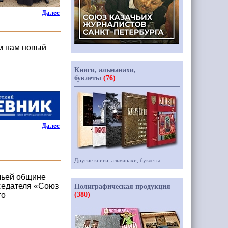
Далее
ем нам новый
Книги, альманахи,
буклеты
(76)
Далее
Другие книги, альманахи, буклеты
чьей общине
дседателя «Союз
Полиграфическая продукция
го
(380)