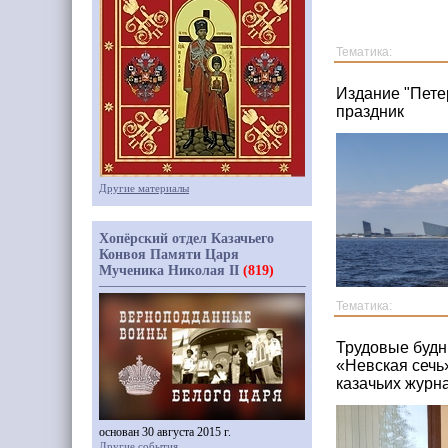
Тематика:
Издание "Пете
праздник
Другие материалы
Хопёрский отдел Казачьего
Конвоя Памяти Царя
Мученика Николая II
(819)
Тематика:
Трудовые будн
«Невская сечь
казачьих журн
основан 30 августа 2015 г.
Другие события