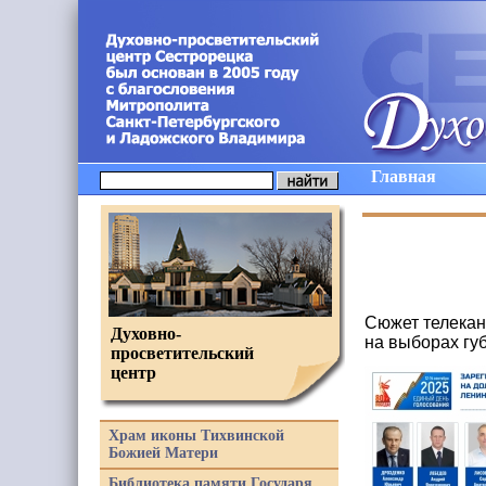
Главная
Сюжет телекан
Духовно-
на выборах гу
просветительский
центр
Храм иконы Тихвинской
Божией Матери
Библиотека памяти Государя