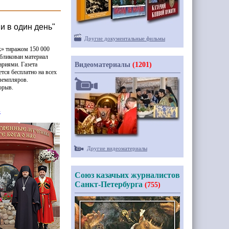
и в один день"
Другие документальные фильмы
» тиражом 150 000
бликован материал
ариями. Газета
Видеоматериалы
(1201)
тся бесплатно на всех
кземпляров.
орыв.
»
Другие видеоматериалы
Союз казачьих журналистов
Санкт-Петербурга
(755)