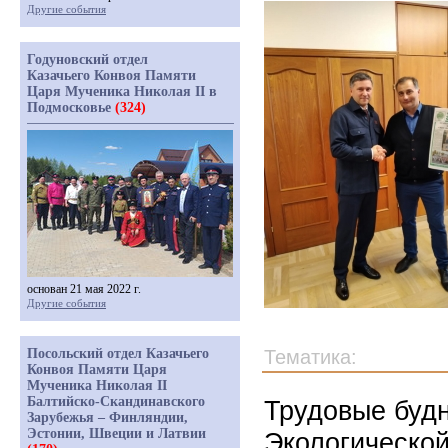
Другие события
Годуновский отдел
Казачьего Конвоя Памяти
Царя Мученика Николая II в
Подмосковье
(324)
основан 21 мая 2022 г.
Другие события
Посольский отдел Казачьего
Тематика:
Конвоя Памяти Царя
Мученика Николая II
Балтийско-Скандинавского
Трудовые буд
Зарубежья – Финляндии,
Эстонии, Швеции и Латвии
Экологической