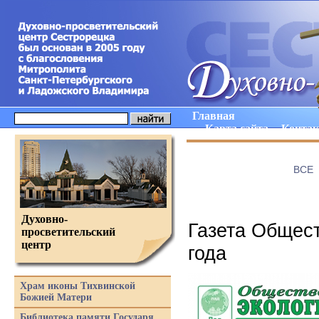
Главная
Карта сайта
Конта
ВCE
Духовно-
Газета Общест
просветительский
центр
года
Храм иконы Тихвинской
Божией Матери
Библиотека памяти Государя