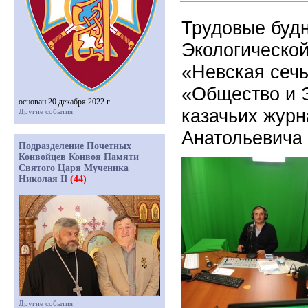
Трудовые буд
Экологической
«Невская сечь
«Общество и 
основан 20 декабря 2022 г.
казачьих журн
Другие события
Анатольевича 
Подразделение Почетных
Конвойцев Конвоя Памяти
Святого Царя Мученика
Николая II
(44)
Другие события