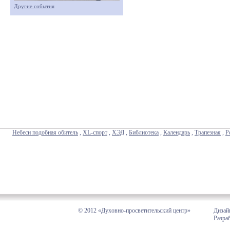
Другие события
Небеси подобная обитель
,
XL-спорт
,
ХЭД
,
Библиотека
,
Календарь
,
Трапезная
,
Р
© 2012 «Духовно-просветительский центр»
Дизай
Разра