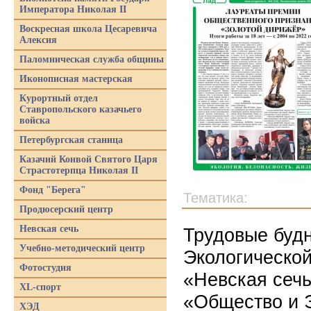
Императора Николая II
Воскресная школа Цесаревича
Алексия
Паломническая служба общины
Иконописная мастерская
Курортный отдел
Ставропольского казачьего
войска
Петербургская станица
Казачий Конвой Святого Царя
Страстотерпца Николая II
Фонд "Берега"
Тематика:
Продюсерский центр
Невская сечь
Трудовые буд
Учебно-методический центр
Экологической
Фотостудия
«Невская сечь
XL-спорт
«Общество и 
ХЭД