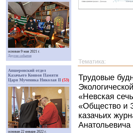
основан 9 мая 2021 г.
Другие события
Тематика:
Апшеронский отдел
Трудовые буд
Казачьего Конвоя Памяти
Царя Мученика Николая II
(53)
Экологической
«Невская сечь
«Общество и 
казачьих журн
Анатольевича 
основан 22 января 2022 г.