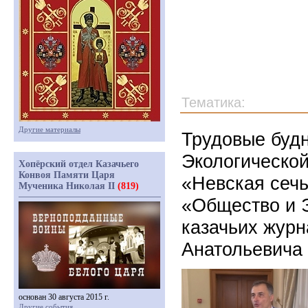
Тематика:
Другие материалы
Трудовые буд
Экологической
Хопёрский отдел Казачьего
Конвоя Памяти Царя
«Невская сечь
Мученика Николая II
(819)
«Общество и 
казачьих журн
Анатольевича 
основан 30 августа 2015 г.
Другие события