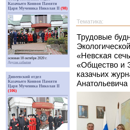
Казачьего Конвоя Памяти
Царя Мученика Николая II
(98)
Тематика:
Трудовые буд
Экологической
«Невская сечь
основан 18 октября 2020 г.
Другие события
«Общество и 
казачьих журн
Дивеевский отдел
Анатольевича 
Казачьего Конвоя Памяти
Царя Мученика Николая II
(106)