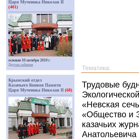
Царя Мученика Николая II
(401)
основан 10 октября 2019 г.
Другие события
Тематика:
Крымский отдел
Трудовые буд
Казачьего Конвоя Памяти
Царя Мученика Николая II
(68)
Экологической
«Невская сечь
«Общество и 
казачьих журн
Анатольевича 