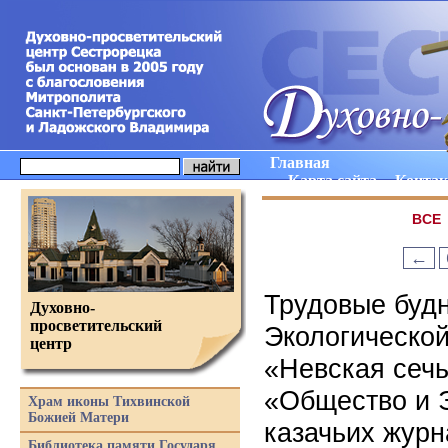
Главная
Карта сайта
Конта
ВCE
←
Трудовые буд
Духовно-
просветительский
Экологической
центр
«Невская сечь
«Общество и 
Храм иконы Тихвинской
Божией Матери
казачьих журн
Библиотека памяти Государя