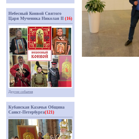
Небесный Конвой Святого
Царя Мученика Николая II
(16)
Другие события
Кубанская Казачья Община
Санкт-Петербурга
(121)