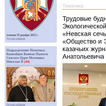
Тематика:
Трудовые буд
Экологической
«Невская сечь
основан 20 декабря 2022 г.
Другие события
«Общество и 
казачьих журн
Подразделение Почетных
Конвойцев Конвоя Памяти
Анатольевича 
Святого Царя Мученика
Николая II
(44)
Другие события