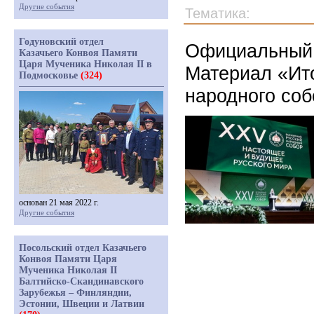
Другие события
Тематика:
Годуновский отдел
Официальный 
Казачьего Конвоя Памяти
Царя Мученика Николая II в
Материал « Ит
Подмосковье
(324)
народного со
основан 21 мая 2022 г.
Другие события
Посольский отдел Казачьего
Конвоя Памяти Царя
Мученика Николая II
Балтийско-Скандинавского
Зарубежья – Финляндии,
Эстонии, Швеции и Латвии