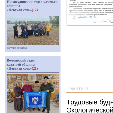
Нижнеудинский отдел казачьей
общины
«Невская сечь»
(12)
Другие события
Волховский отдел
казачьей общины
«Невская сечь»
(21)
Тематика:
Трудовые буд
Экологической