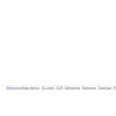
Небеси подобная обитель
,
XL-спорт
,
ХЭД
,
Библиотека
,
Календарь
,
Трапезная
,
Р