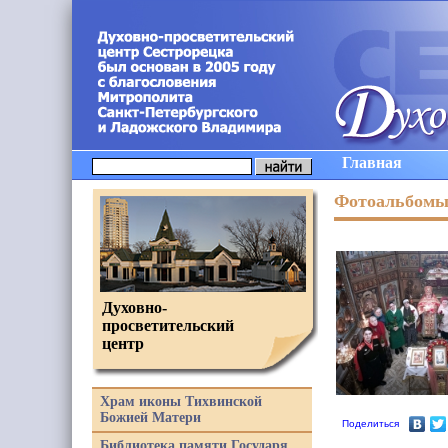
Главная
Фотоальбом
Духовно-
просветительский
центр
Храм иконы Тихвинской
Божией Матери
Поделиться
Библиотека памяти Государя