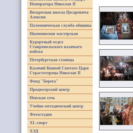
Императора Николая II
Воскресная школа Цесаревича
Алексия
Паломническая служба общины
Иконописная мастерская
Курортный отдел
Ставропольского казачьего
войска
Петербургская станица
Казачий Конвой Святого Царя
Страстотерпца Николая II
Фонд "Берега"
Продюсерский центр
Невская сечь
Учебно-методический центр
Фотостудия
XL-спорт
ХЭД