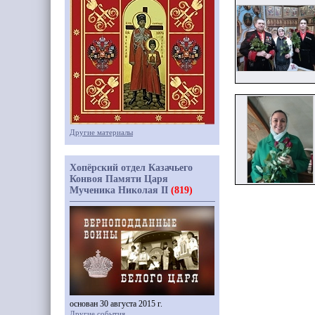
Другие материалы
Хопёрский отдел Казачьего
Конвоя Памяти Царя
Мученика Николая II
(819)
основан 30 августа 2015 г.
Другие события