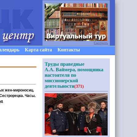
Смотреть
алендарь
Карта сайта
Контакты
Труды праведные
А.А. Ваймера, помощника
настоятеля по
миссионерской
деятельности
(371)
тых жен-мироносиц.
Сестрорецка. Часы.
од