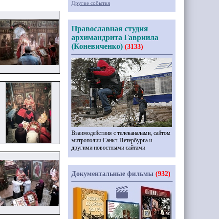
Другие события
Православная студия
архимандрита Гавриила
(Коневиченко)
(3133)
Взаимодействия с телеканалами, сайтом
митрополии Санкт-Петербурга и
другими новостными сайтами
Документальные фильмы
(932)