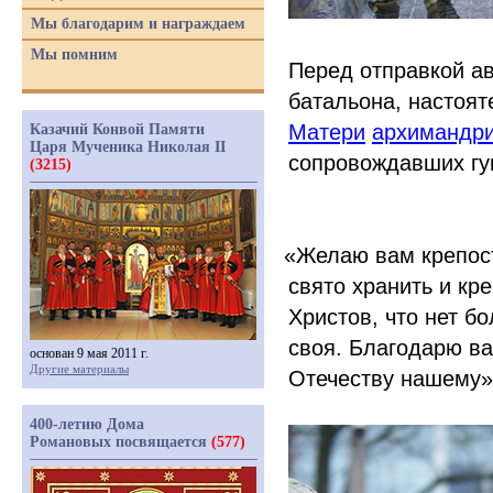
Мы благодарим и награждаем
Мы помним
Перед отправкой а
батальона, настоят
Матери
архимандри
Казачий Конвой Памяти
Царя Мученика Николая II
сопровождавших гу
(3215)
«Желаю
вам крепост
свято хранить и кр
Христов, что нет б
своя. Благодарю ва
основан 9 мая 2011 г.
Другие материалы
Отечеству нашему»,
400-летию Дома
Романовых посвящается
(577)