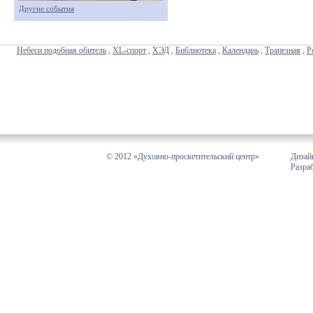
Другие события
Небеси подобная обитель
,
XL-спорт
,
ХЭД
,
Библиотека
,
Календарь
,
Трапезная
,
Р
© 2012 «Духовно-просветительский центр»
Дизай
Разра