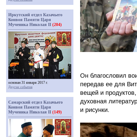
Иркутский отдел Казачьего
Конвоя Памяти Царя
Мученика Николая II
(204)
Он благословил во
основан 31 января 2017 г.
передав ее для Ви
Другие события
вещей и продуктов,
духовная литератур
Самарский отдел Казачьего
Конвоя Памяти Царя
и рисунки.
Мученика Николая II
(149)