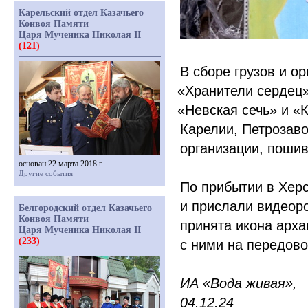
Карельский отдел Казачьего
Конвоя Памяти
Царя Мученика Николая II
(121)
В сборе грузов и о
«Хранители
сердец»
«Невская
сечь» и
«К
Карелии, Петрозаво
организации, поши
основан 22 марта 2018 г.
Другие события
По прибытии в Херс
и прислали видеоро
Белгородский отдел Казачьего
Конвоя Памяти
принята икона арха
Царя Мученика Николая II
(233)
с ними на передово
ИА
«Вода
живая»,
04.12.24