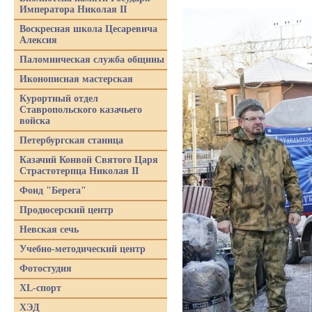
Императора Николая II
Воскресная школа Цесаревича
Алексия
Паломническая служба общины
Иконописная мастерская
Курортный отдел
Ставропольского казачьего
войска
Петербургская станица
Казачий Конвой Святого Царя
Страстотерпца Николая II
Фонд "Берега"
Продюсерский центр
Невская сечь
Учебно-методический центр
Фотостудия
XL-спорт
ХЭД