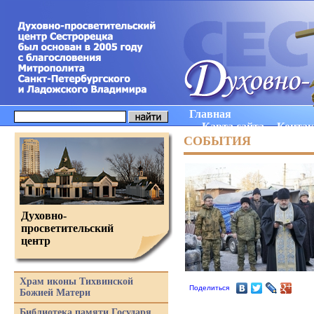
Главная
Карта сайта
Конта
СОБЫТИЯ
Духовно-
просветительский
центр
Храм иконы Тихвинской
Поделиться
Божией Матери
Библиотека памяти Государя