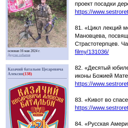
проект посадки де
https://www.sestror
81.
«Цикл
лекций м
Мановцева, посвящ
Страстотерпцев. Ча
filmy/131036/
основан 16 мая 2024 г.
Другие события
82.
«Десятый
юбиле
Казачий батальон Цесаревича
Алексия
(138)
иконы Божией Мате
https://www.sestror
83.
«Кивот
во спас
https://www.sestror
84.
«Русская
Амери