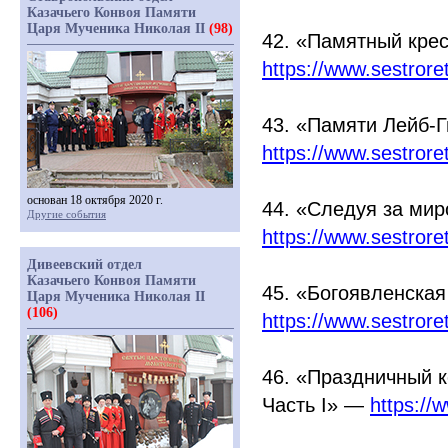
Казачьего Конвоя Памяти
Царя Мученика Николая II
(98)
42.
«Памятный
крес
https://www.sestror
43.
«Памяти
Лейб-Г
https://www.sestror
основан 18 октября 2020 г.
44.
«Следуя
за мир
Другие события
https://www.sestror
Дивеевский отдел
Казачьего Конвоя Памяти
45.
«Богоявленская
Царя Мученика Николая II
(106)
https://www.sestror
46.
«Праздничный
к
Часть I» —
https://