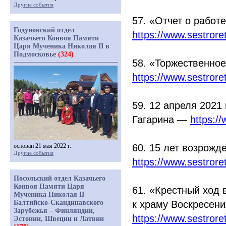
Другие события
57.
«Отчет
о работе
Годуновский отдел
https://www.sestror
Казачьего Конвоя Памяти
Царя Мученика Николая II в
Подмосковье
(324)
58.
«Торжественное
https://www.sestror
59. 12 апреля 2021
Гагарина —
https:/
основан 21 мая 2022 г.
60. 15 лет возрожд
Другие события
https://www.sestror
Посольский отдел Казачьего
Конвоя Памяти Царя
61.
«Крестный
ход 
Мученика Николая II
Балтийско-Скандинавского
к храму Воскресени
Зарубежья – Финляндии,
https://www.sestror
Эстонии, Швеции и Латвии