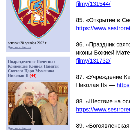
filmy/131544/
85.
«Открытие
в Се
https://www.sestror
основан 20 декабря 2022 г.
86.
«Праздник
свято
Другие события
иконы Божией Мат
filmy/131732/
Подразделение Почетных
Конвойцев Конвоя Памяти
Святого Царя Мученика
Николая II
(44)
87.
«Учреждение
Ка
Николая II» —
http
88.
«Шествие
на ос
https://www.sestror
89.
«Богоявленская
Другие события