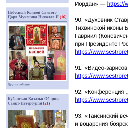
Иордан» —
https:/
Небесный Конвой Святого
Царя Мученика Николая II
(16)
90.
«Духовник
Ставр
Тихвинской иконы 
Гавриил
(Коневиче
при Президенте Ро
https://www.sestror
91.
«Видео
-зарисов
https://www.sestrore
Другие события
92.
«Конференция
„
Кубанская Казачья Община
https://www.sestror
Санкт-Петербурга
(121)
93.
«Таисинский
веч
и воцарения боярс