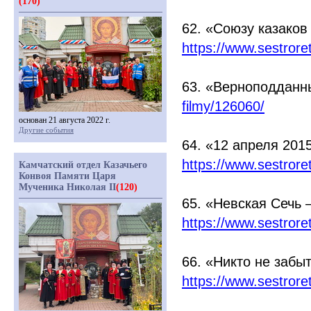
(170)
62.
«Союзу
казаков 
https://www.sestror
63.
«Верноподданн
filmy/126060/
основан 21 августа 2022 г.
Другие события
64.
«12
апреля 2015
https://www.sestror
Камчатский отдел Казачьего
Конвоя Памяти Царя
Мученика Николая II
(120)
65.
«Невская
Сечь 
https://www.sestror
66.
«Никто
не забыт
https://www.sestror