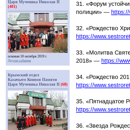
Царя Мученика Николая II
31.
«Форум
устойчи
(401)
полиции» —
https:
32.
«Рождество
Хри
https://www.sestror
33.
«Молитва
Святе
основан 10 октября 2019 г.
2018» —
https://ww
Другие события
Крымский отдел
34.
«Рождество
201
Казачьего Конвоя Памяти
https://www.sestror
Царя Мученика Николая II
(68)
35.
«Пятнадцатое
Р
https://www.sestror
36.
«Звезда
Рождес