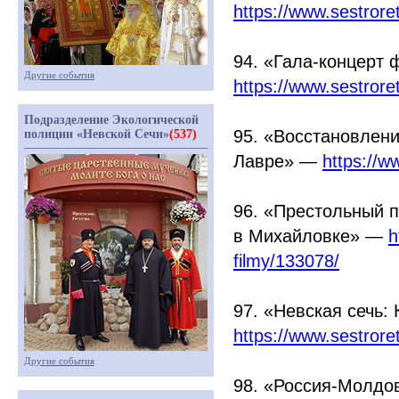
https://www.sestror
94.
«Гала
-концерт 
Другие события
https://www.sestror
Подразделение Экологической
95.
«Восстановлен
полиции «Невской Сечи»
(537)
Лавре» —
https://w
96.
«Престольный
п
в Михайловке» —
h
filmy/133078/
97.
«Невская
сечь: 
https://www.sestror
Другие события
98.
«Россия
-Молдов