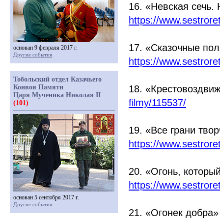
16.
«Невская
сечь.
https://www.sestror
17.
«Сказочные
пол
основан 9 февраля 2017 г.
Другие события
https://www.sestror
Тобольский отдел Казачьего
Конвоя Памяти
18.
«Крестовоздви
Царя Мученика Николая II
filmy/115537/
(101)
19.
«Все
грани тво
https://www.sestror
20.
«Огонь
, которы
https://www.sestror
основан 5 сентября 2017 г.
Другие события
21.
«Огонек
добра