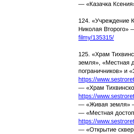
—
«Казачка
Ксени
124.
«Учреждение
К
Николая Второго»
filmy/135315/
125.
«Храм
Тихвинс
земля»,
«Местная
д
пограничников» и
«
https://www.sestror
—
«Храм
Тихвинско
https://www.sestrore
—
«Живая
земля»
—
«Местная
достоп
https://www.sestrore
—
«Открытие
сквер