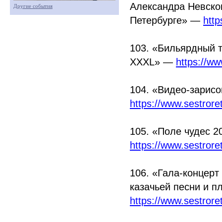
Александра Невског
Другие события
Петербурге» —
http
103.
«Бильярдный
т
XXXL» —
https://w
104.
«Видео
-зарисо
https://www.sestrore
105.
«Поле
чудес 2
https://www.sestror
106.
«Гала
-концерт
казачьей песни и пл
https://www.sestror