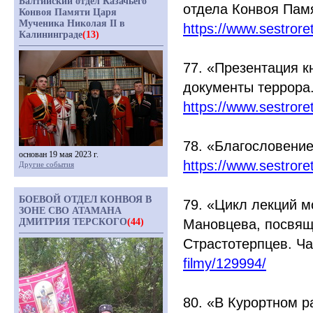
Балтийский отдел Казачьего
отдела Конвоя Пам
Конвоя Памяти Царя
Мученика Николая II в
https://www.sestror
Калининграде
(13)
77.
«Презентация
кн
документы террора.
https://www.sestror
78.
«Благословени
основан 19 мая 2023 г.
https://www.sestror
Другие события
БОЕВОЙ ОТДЕЛ КОНВОЯ В
79.
«Цикл
лекций м
ЗОНЕ СВО АТАМАНА
ДМИТРИЯ ТЕРСКОГО
(44)
Мановцева, посвящ
Страстотерпцев. Ч
filmy/129994/
80.
«В
Курортном ра