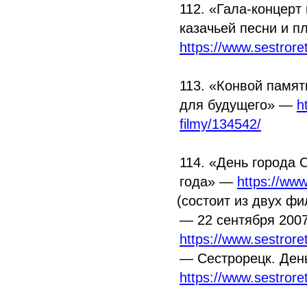
112.
«Гала
-концерт
казачьей песни и пл
https://www.sestror
113.
«Конвой
памяти
для будущего» —
h
filmy/134542/
114.
«День
города С
года» —
https://ww
(состоит
из двух фи
— 22 cентября 2007
https://www.sestrore
— Сестрорецк. Ден
https://www.sestrore