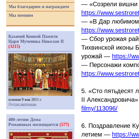
—
«Созрели
вишни 
Мы благодарим и награждаем
https://www.sestror
Мы помним
—
«В
Дар любимом
https://www.sestror
Казачий Конвой Памяти
— Сбор урожая райс
Царя Мученика Николая II
(3215)
Тихвинской иконы 
урожай —
https://w
— Персонажи комп
https://www.sestrore
5.
«Сто
пятьдесят л
II Александровича
основан 9 мая 2011 г.
Другие материалы
filmy/113096/
400-летию Дома
Романовых посвящается
(577)
6. Поздравление К
летием —
https://w