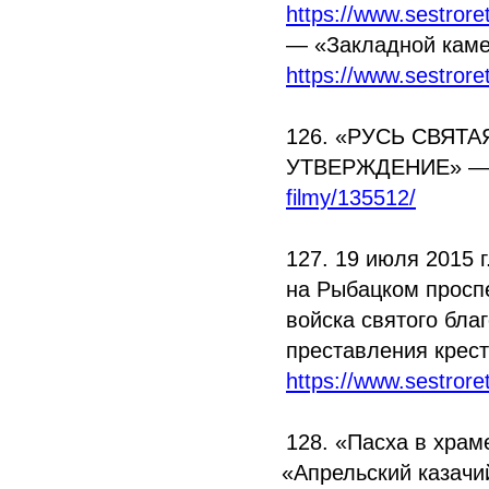
https://www.sestrore
—
«Закладной
каме
https://www.sestror
126.
«РУСЬ
СВЯТАЯ
УТВЕРЖДЕНИЕ» 
filmy/135512/
127. 19 июля 2015 г
на Рыбацком просп
войска святого бла
преставления крес
https://www.sestrore
128.
«Пасха
в храме
«Апрельский
казачи