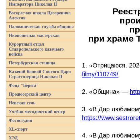
Императора Николая II
Реест
Воскресная школа Цесаревича
прои
Алексия
Паломническая служба общины
пр
Иконописная мастерская
при храме 
Курортный отдел
Ставропольского казачьего
войска
Петербургская станица
1.
«Отрицаюся
. 20
Казачий Конвой Святого Царя
filmy/110749/
Страстотерпца Николая II
Фонд "Берега"
2.
«Община
» —
htt
Продюсерский центр
Невская сечь
3.
«В
Дар любимому
Учебно-методический центр
https://www.sestror
Фотостудия
XL-спорт
4.
«В
Дар любимому
ХЭД