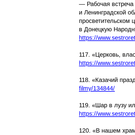
— Рабочая встреча 
и Ленинградской об
просветительском ц
в Донецкую Народн
https://www.sestror
117.
«Церковь
, вла
https://www.sestror
118.
«Казачий
праз
filmy/134844/
119.
«Шар
в лузу и
https://www.sestror
120.
«В
нашем храм