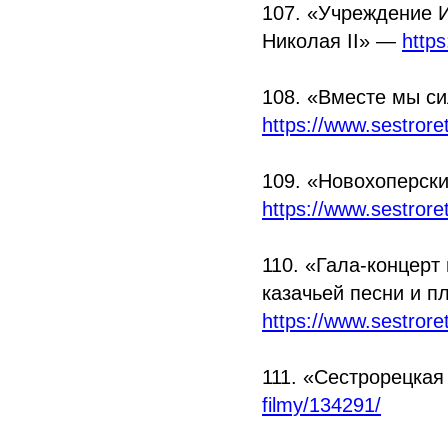
107.
«Учреждение
И
Николая II» —
http
108.
«Вместе
мы си
https://www.sestror
109.
«Новохоперск
https://www.sestror
110.
«Гала
-концерт
казачьей песни и пл
https://www.sestror
111.
«Сестрорецкая
filmy/134291/