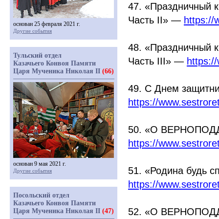
47.
«Праздничный
к
Часть II» —
https:/
основан 25 февраля 2021 г.
Другие события
48.
«Праздничный
к
Тульский отдел
Часть III» —
https:
Казачьего Конвоя Памяти
Царя Мученика Николая II
(66)
49. С Днем защитн
https://www.sestrore
50.
«О
ВЕРНОПОДДА
https://www.sestror
основан 9 мая 2021 г.
51.
«Родина
будь сп
Другие события
https://www.sestror
Посольский отдел
Казачьего Конвоя Памяти
52.
«О
ВЕРНОПОДДА
Царя Мученика Николая II
(47)