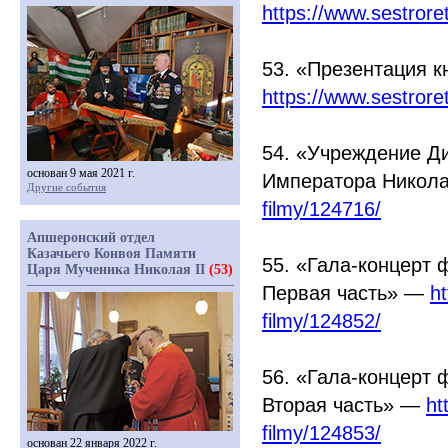
https://www.sestror
53.
«Презентация
кн
https://www.sestror
54.
«Учреждение
Ди
основан 9 мая 2021 г.
Императора Никола
Другие события
filmy/124716/
Апшеронский отдел
Казачьего Конвоя Памяти
55.
«Гала
-концерт 
Царя Мученика Николая II
(53)
Первая часть» —
h
filmy/124852/
56.
«Гала
-концерт 
Вторая часть» —
ht
filmy/124853/
основан 22 января 2022 г.