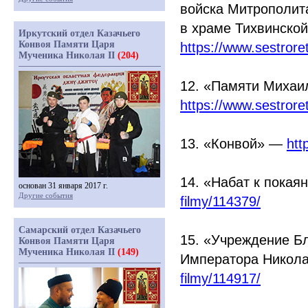
войска Митрополит
в храме Тихвинско
Иркутский отдел Казачьего
Конвоя Памяти Царя
https://www.sestror
Мученика Николая II
(204)
12.
«Памяти
Михаил
https://www.sestror
13.
«Конвой
» —
htt
14.
«Набат
к покая
основан 31 января 2017 г.
Другие события
filmy/114379/
Самарский отдел Казачьего
15.
«Учреждение
Бл
Конвоя Памяти Царя
Мученика Николая II
(149)
Императора Никола
filmy/114917/