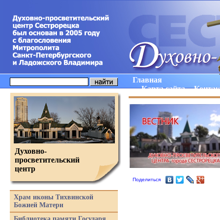
Главная
Карта сайта
Конта
Духовно-
просветительский
центр
Поделиться
Храм иконы Тихвинской
Божией Матери
Библиотека памяти Государя