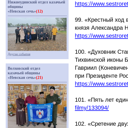
Нижнеудинский отдел казачьей
https://www.sestror
общины
«Невская сечь»
(12)
99.
«Крестный
ход в
князя Александра 
https://www.sestror
100.
«Духовник
Став
Другие события
Тихвинской иконы 
Гавриил
(Коневиче
Волховский отдел
казачьей общины
при Президенте Ро
«Невская сечь»
(21)
https://www.sestror
101.
«Пять
лет еди
filmy/133094/
102.
«Сретение
двух