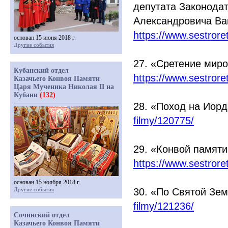
депутата Законода
Александровича В
https://www.sestror
основан 15 июня 2018 г.
Другие события
27.
«Сретение
мирот
Кубанский отдел
https://www.sestror
Казачьего Конвоя Памяти
Царя Мученика Николая II на
Кубани
(132)
28.
«Поход
на Иор
filmy/120775/
29.
«Конвой
памяти 
https://www.sestror
основан 15 ноября 2018 г.
Другие события
30.
«По
Святой Зе
filmy/121236/
Сочинский отдел
Казачьего Конвоя Памяти