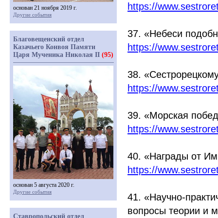
https://www.sestror
основан 21 ноября 2019 г.
Другие события
37.
«Небеси
подобн
Благовещенский отдел
https://www.sestror
Казачьего Конвоя Памяти
Царя Мученика Николая II
(95)
38.
«Сестрорецком
https://www.sestror
39.
«Морская
побед
https://www.sestror
40.
«Награды
от Им
https://www.sestror
основан 5 августа 2020 г.
Другие события
41.
«Научно
-практи
вопросы теории и м
Ставропольский отдел