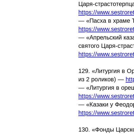
Царя-страстотерпц
https://www.sestror
—
«Пасха
в храме 
https://www.sestror
—
«Апрельский
каз
святого Царя-стра
https://www.sestror
129.
«Литургия
в Ор
из 2 роликов) —
ht
—
«Литургия
в оре
https://www.sestrore
—
«Казаки
у Феодо
https://www.sestrore
130.
«Фонды
Царско