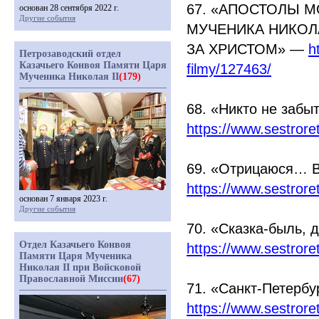
67.
«АПОСТОЛЫ
МО
основан 28 сентября 2022 г.
Другие события
МУЧЕНИКА НИКОЛ
ЗА ХРИСТОМ» —
h
Петрозаводский отдел
Казачьего Конвоя Памяти Царя
filmy/127463/
Мученика Николая II
(179)
68.
«Никто
не забыт
https://www.sestror
69.
«Отрицаюся
… В
https://www.sestror
основан 7 января 2023 г.
Другие события
70.
«Сказка
-быль, 
Отдел Казачьего Конвоя
https://www.sestror
Памяти Царя Мученика
Николая II при Войсковой
Православной Миссии
(67)
71.
«Санкт
-Петербу
https://www.sestror