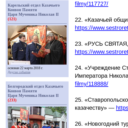
filmy/117727/
Карельский отдел Казачьего
Конвоя Памяти
Царя Мученика Николая II
22.
«Казачьей
общин
(121)
https://www.sestror
23.
«РУСЬ
СВЯТАЯ
https://www.sestror
24.
«Учреждение
Ст
основан 22 марта 2018 г.
Другие события
Императора Никола
filmy/118888/
Белгородский отдел Казачьего
Конвоя Памяти
Царя Мученика Николая II
25.
«Ставропольск
(233)
казачеству» —
http
26.
«Новогодний
ту