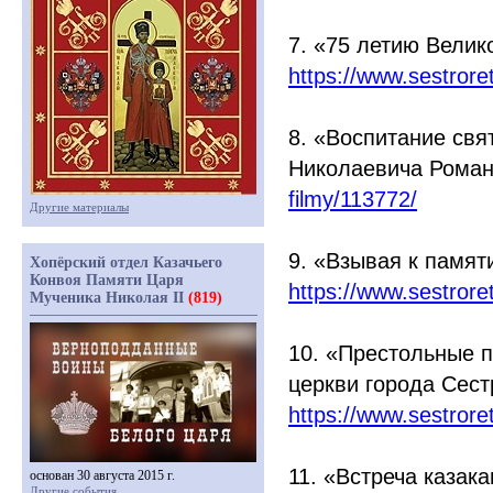
7.
«75
летию Велик
https://www.sestror
8.
«Воспитание
свят
Николаевича Рома
filmy/113772/
Другие материалы
9.
«Взывая
к памят
Хопёрский отдел Казачьего
Конвоя Памяти Царя
https://www.sestror
Мученика Николая II
(819)
10.
«Престольные
п
церкви города Сес
https://www.sestror
11.
«Встреча
казака
основан 30 августа 2015 г.
Другие события