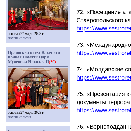
72.
«Посещение
ата
Ставропольского ка
https://www.sestror
основан 27 марта 2023 г.
Другие события
73.
«Международно
https://www.sestror
Орловский отдел Казачьего
Конвоя Памяти Царя
Мученика Николая II
(29)
74.
«Молдавские
св
https://www.sestror
75.
«Презентация
кн
документы террора.
https://www.sestror
основан 27 марта 2023 г.
Другие события
76.
«Верноподданн