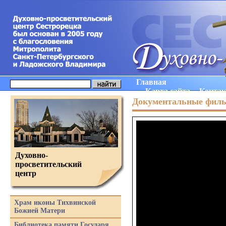
Главная
Карта сайта
Конта
Документальные фил
Духовно-
просветительский
центр
Храм иконы Тихвинской
Божией Матери
Библиотека памяти Государя