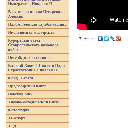
Императора Николая II
Воскресная школа Цесаревича
Алексия
Паломническая служба общины
Иконописная мастерская
Поделиться
Курортный отдел
Ставропольского казачьего
войска
Петербургская станица
Казачий Конвой Святого Царя
Страстотерпца Николая II
Фонд "Берега"
Продюсерский центр
Невская сечь
Учебно-методический центр
Фотостудия
XL-спорт
ХЭД