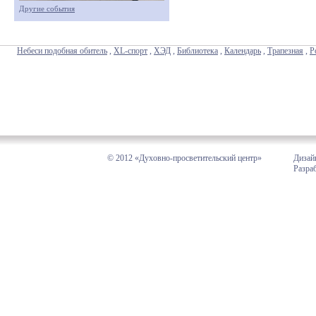
Другие события
Небеси подобная обитель
,
XL-спорт
,
ХЭД
,
Библиотека
,
Календарь
,
Трапезная
,
Р
© 2012 «Духовно-просветительский центр»
Дизай
Разра