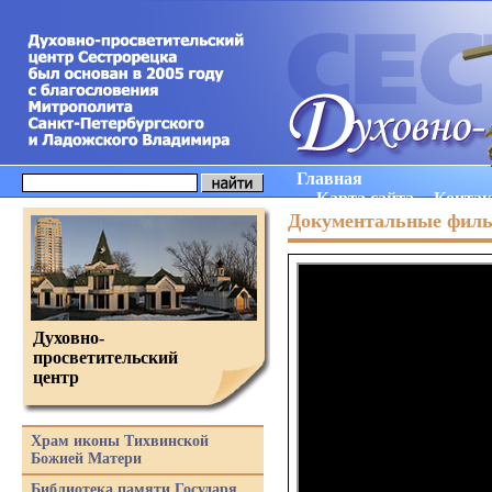
Главная
Карта сайта
Конта
Документальные фил
Духовно-
просветительский
центр
Храм иконы Тихвинской
Божией Матери
Библиотека памяти Государя