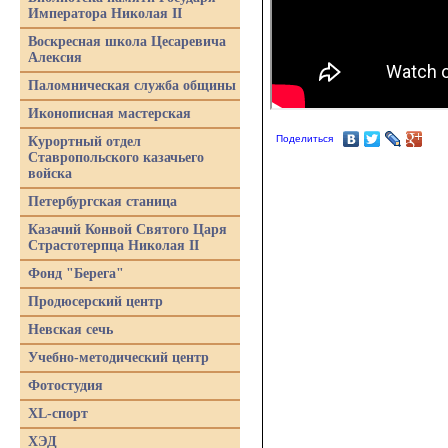
Императора Николая II
Воскресная школа Цесаревича
Алексия
Паломническая служба общины
Иконописная мастерская
Поделиться
Курортный отдел
Ставропольского казачьего
войска
Петербургская станица
Казачий Конвой Святого Царя
Страстотерпца Николая II
Фонд "Берега"
Продюсерский центр
Невская сечь
Учебно-методический центр
Фотостудия
XL-спорт
ХЭД