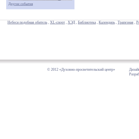
Другие события
Небеси подобная обитель
,
XL-спорт
,
ХЭД
,
Библиотека
,
Календарь
,
Трапезная
,
Р
© 2012 «Духовно-просветительский центр»
Дизай
Разра