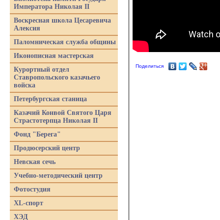
Императора Николая II
Воскресная школа Цесаревича
Алексия
Паломническая служба общины
Иконописная мастерская
Поделиться
Курортный отдел
Ставропольского казачьего
войска
Петербургская станица
Казачий Конвой Святого Царя
Страстотерпца Николая II
Фонд "Берега"
Продюсерский центр
Невская сечь
Учебно-методический центр
Фотостудия
XL-спорт
ХЭД