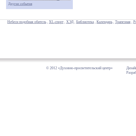
Другие события
Небеси подобная обитель
,
XL-спорт
,
ХЭД
,
Библиотека
,
Календарь
,
Трапезная
,
Р
© 2012 «Духовно-просветительский центр»
Дизай
Разра