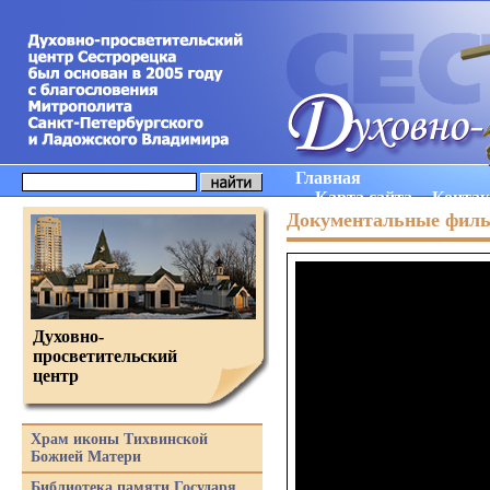
Главная
Карта сайта
Конта
Документальные фил
Духовно-
просветительский
центр
Храм иконы Тихвинской
Божией Матери
Библиотека памяти Государя