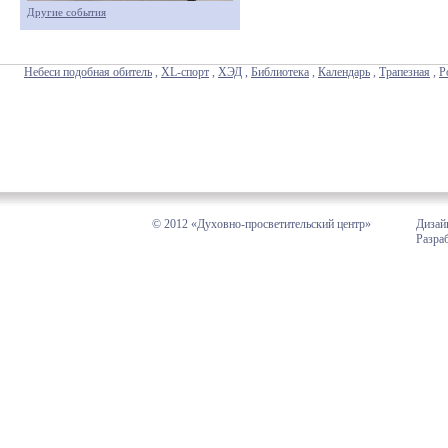
Другие события
Небеси подобная обитель
,
XL-спорт
,
ХЭД
,
Библиотека
,
Календарь
,
Трапезная
,
Р
© 2012 «Духовно-просветительский центр»
Дизай
Разра