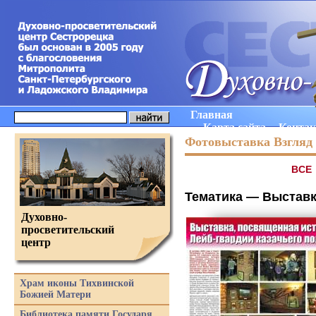
Главная
Карта сайта
Конта
Фотовыставка Взгляд 
ВCE
Тематика —
Выставк
Духовно-
просветительский
центр
Храм иконы Тихвинской
Божией Матери
Библиотека памяти Государя