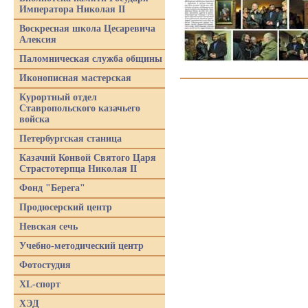
Императора Николая II
Воскресная школа Цесаревича
Алексия
Паломническая служба общины
Иконописная мастерская
Курортный отдел
Ставропольского казачьего
войска
Петербургская станица
Казачий Конвой Святого Царя
Страстотерпца Николая II
Фонд "Берега"
Продюсерский центр
Невская сечь
Учебно-методический центр
Фотостудия
XL-спорт
ХЭД