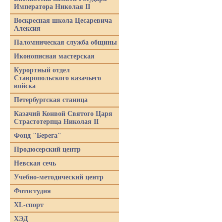
Императора Николая II
Воскресная школа Цесаревича
Алексия
Паломническая служба общины
Иконописная мастерская
Курортный отдел
Ставропольского казачьего
войска
Петербургская станица
Казачий Конвой Святого Царя
Страстотерпца Николая II
Фонд "Берега"
Продюсерский центр
Невская сечь
Учебно-методический центр
Фотостудия
XL-спорт
ХЭД