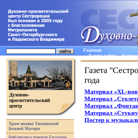
Главная
Карта сайта
Конта
Газета "Сестро
года
Материал
«XL
-нов
Духовно-
Материал „Столет
просветительский
Материал „Фонтан
центр
Материал
«
Стукну
Постер к музыкал
Храм иконы Тихвинской
Божией Матери
Библиотека памяти Государя