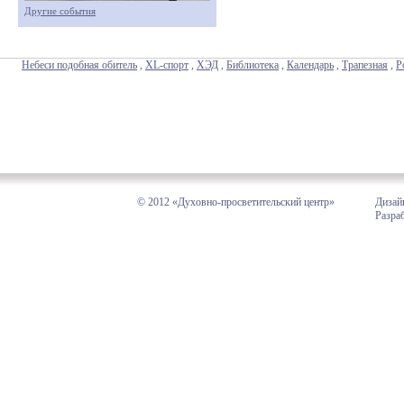
Другие события
Небеси подобная обитель
,
XL-спорт
,
ХЭД
,
Библиотека
,
Календарь
,
Трапезная
,
Р
© 2012 «Духовно-просветительский центр»
Дизай
Разра