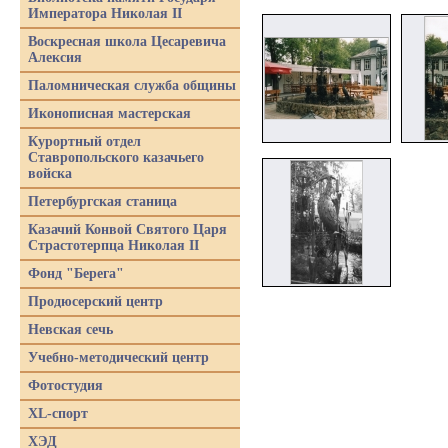
Императора Николая II
Воскресная школа Цесаревича
Алексия
Паломническая служба общины
Иконописная мастерская
Курортный отдел
Ставропольского казачьего
войска
Петербургская станица
Казачий Конвой Святого Царя
Страстотерпца Николая II
Фонд "Берега"
Продюсерский центр
Невская сечь
Учебно-методический центр
Фотостудия
XL-спорт
ХЭД