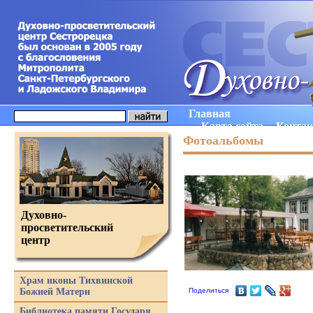
Главная
Карта сайта
Конта
Фотоальбомы
Духовно-
просветительский
центр
Храм иконы Тихвинской
Поделиться
Божией Матери
Библиотека памяти Государя