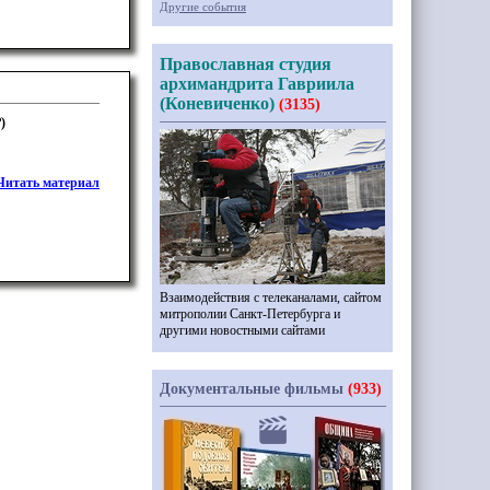
Другие события
Православная студия
архимандрита Гавриила
(Коневиченко)
(3135)
)
Читать материал
Взаимодействия с телеканалами, сайтом
митрополии Санкт-Петербурга и
другими новостными сайтами
Документальные фильмы
(933)