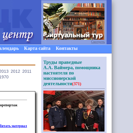
Смотреть
алендарь
Карта сайта
Контакты
Труды праведные
А.А. Ваймера, помощника
2013
2012
2011
настоятеля по
1970
миссионерской
деятельности
(371)
торепортаж
Читать материал