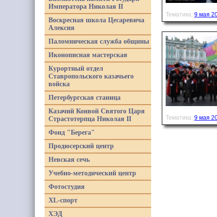
Императора Николая II
Тематика:
9 мая 2
Воскресная школа Цесаревича
Алексия
Паломническая служба общины
Иконописная мастерская
Курортный отдел
Ставропольского казачьего
войска
Петербургская станица
Казачий Конвой Святого Царя
Тематика:
9 мая 2
Страстотерпца Николая II
Фонд "Берега"
Продюсерский центр
Невская сечь
Учебно-методический центр
Фотостудия
XL-спорт
ХЭД