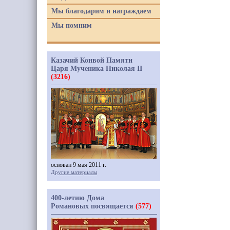
Мы благодарим и награждаем
Мы помним
Казачий Конвой Памяти
Царя Мученика Николая II
(3216)
основан 9 мая 2011 г.
Другие материалы
400-летию Дома
Романовых посвящается
(577)