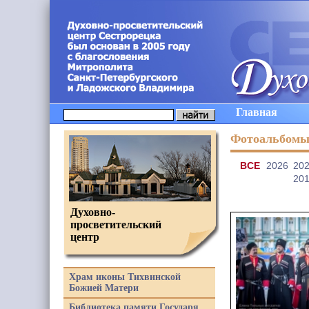
Главная
Фотоальбом
ВCE
2026
20
20
Духовно-
просветительский
центр
Храм иконы Тихвинской
Божией Матери
Библиотека памяти Государя