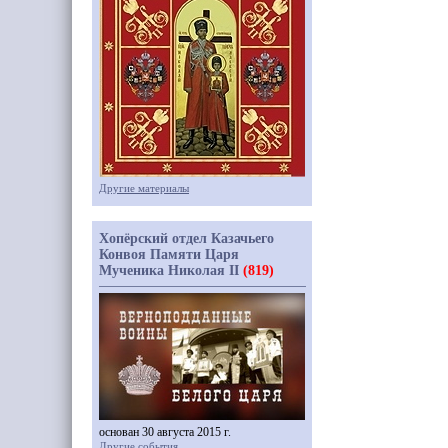
Другие материалы
Хопёрский отдел Казачьего
Конвоя Памяти Царя
Мученика Николая II
(819)
основан 30 августа 2015 г.
Другие события