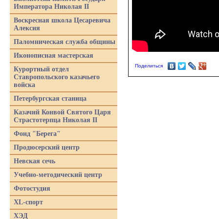
Императора Николая II
Воскресная школа Цесаревича
Алексия
Паломническая служба общины
Иконописная мастерская
Поделиться
Курортный отдел
Ставропольского казачьего
войска
Петербургская станица
Казачий Конвой Святого Царя
Страстотерпца Николая II
Фонд "Берега"
Продюсерский центр
Невская сечь
Учебно-методический центр
Фотостудия
XL-спорт
ХЭД