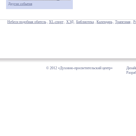
Другие события
Небеси подобная обитель
,
XL-спорт
,
ХЭД
,
Библиотека
,
Календарь
,
Трапезная
,
Р
© 2012 «Духовно-просветительский центр»
Дизай
Разра