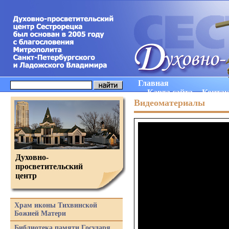
Главная
Карта сайта
Конта
Видеоматериалы
Духовно-
просветительский
центр
Храм иконы Тихвинской
Божией Матери
Библиотека памяти Государя