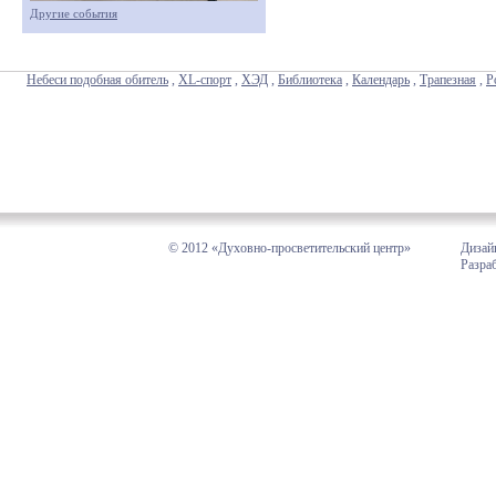
Другие события
Небеси подобная обитель
,
XL-спорт
,
ХЭД
,
Библиотека
,
Календарь
,
Трапезная
,
Р
© 2012 «Духовно-просветительский центр»
Дизай
Разра