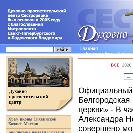
Главная
Карта сайта
Конта
ВCE
2026
←
Официальный 
Духовно-
просветительский
Белгородская
центр
церкви» - В ч
Александра Не
Храм иконы Тихвинской
Божией Матери
совершено мол
Библиотека памяти Государя