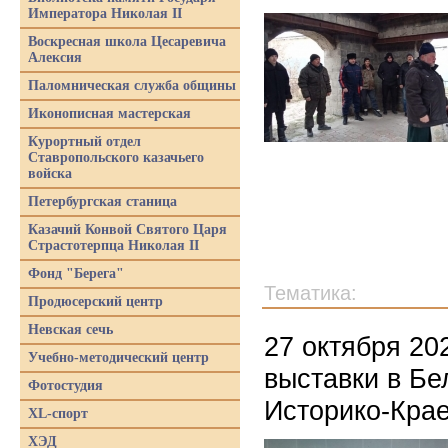
Императора Николая II
Воскресная школа Цесаревича
Алексия
Паломническая служба общины
Иконописная мастерская
Курортный отдел
Ставропольского казачьего
войска
Петербургская станица
Казачий Конвой Святого Царя
Страстотерпца Николая II
Фонд "Берега"
Тематика:
Продюсерский центр
Невская сечь
27 октября 20
Учебно-методический центр
выставки в Бе
Фотостудия
Историко-Кра
XL-спорт
ХЭД