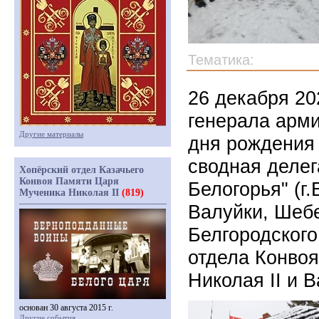
Тематика:
26 декабря 2
генерала арми
Другие материалы
дня рождения 
сводная деле
Хопёрский отдел Казачьего
Конвоя Памяти Царя
Белогорья" (г
Мученика Николая II
(819)
Валуйки, Шебе
Белгородского
отдела Конво
Николая II и 
основан 30 августа 2015 г.
Другие события