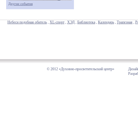
Другие события
Небеси подобная обитель
,
XL-спорт
,
ХЭД
,
Библиотека
,
Календарь
,
Трапезная
,
Р
© 2012 «Духовно-просветительский центр»
Дизай
Разра