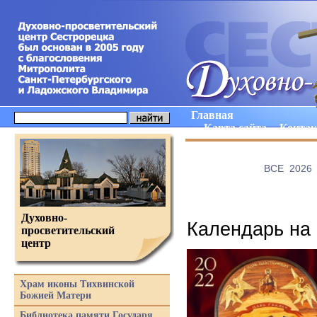
Главная
Карта сайта
Конта
ВCE
2026
Духовно-
Календарь на 
просветительский
центр
Храм иконы Тихвинской
Божией Матери
Библиотека памяти Государя