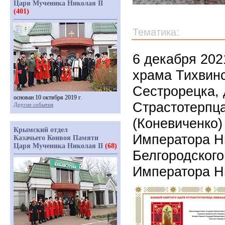
Царя Мученика Николая II
(401)
Тематика:
6 декабря 202
храма Тихвин
Сестрорецка, 
основан 10 октября 2019 г.
Страстотерпца
Другие события
(Коневиченко
Крымский отдел
Императора Ни
Казачьего Конвоя Памяти
Царя Мученика Николая II
(68)
Белгородского
Императора Ни