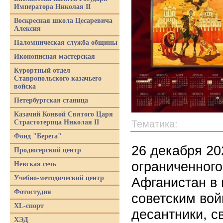
Императора Николая II
Воскресная школа Цесаревича
Алексия
Паломническая служба общины
Иконописная мастерская
Курортный отдел
Ставропольского казачьего
войска
Петербургская станица
Казачий Конвой Святого Царя
Страстотерпца Николая II
Тематика:
Фонд "Берега"
26 декабря 20
Продюсерский центр
ограниченного
Невская сечь
Учебно-методический центр
Афганистан в 
Фотостудия
советским вой
XL-спорт
десантники, 
ХЭД