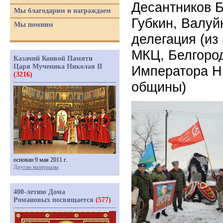
Десантников Б
Мы благодарим и награждаем
Губкин, Валуй
Мы помним
делегация (из
МКЦ, Белгород
Казачий Конвой Памяти
Царя Мученика Николая II
Императора Ни
(3216)
общины)
основан 9 мая 2011 г.
Другие материалы
400-летию Дома
Романовых посвящается
(577)