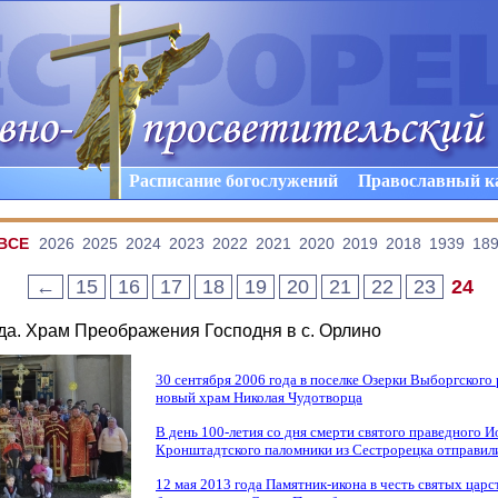
Расписание богослужений
Православный к
ВCE
2026
2025
2024
2023
2022
2021
2020
2019
2018
1939
18
←
15
16
17
18
19
20
21
22
23
24
ода. Храм Преображения Господня в с. Орлино
30 сентября 2006 года в поселке Озерки Выборгского
новый храм Николая Чудотворца
В день 100-летия со дня смерти святого праведного И
Кронштадтского паломники из Сестрорецка отправил
12 мая 2013 года Памятник-икона в честь святых цар