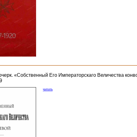
очерк. «Собственный Его Императорскаго Величества конво
9
читать