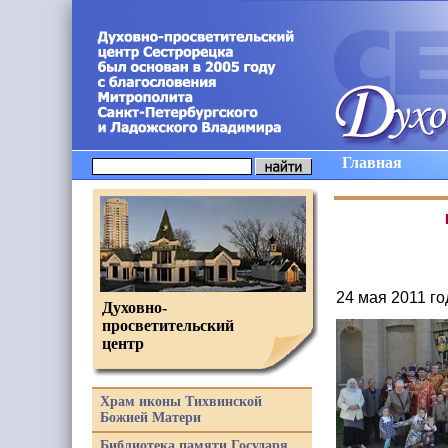
Главная
24 мая 2011 г
Духовно-
просветительский
центр
Храм иконы Тихвинской
Божией Матери
Библиотека памяти Государя