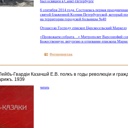
был освящен в Санкт-Петербурге
6 сентября 2014 года. Состоялась первая праздничная
святой блаженной Ксении Петербургской, который по
на территории городской больницы №40
Отошел ко Господу епископ Царскосельский Маркелл
«Провожаем
собрата…» Митрополит Варсонофий со
Божественную литургию и отпевание епископа Марке
Фоторепортаж
Лейбъ-Гвардiи Казачшй Е.В. полкъ в годы революцiи и гра
арижъ. 1939
читать