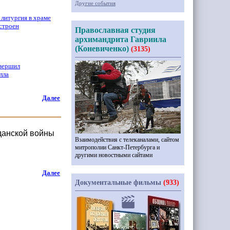
Другие события
 литургия в храме
строен
Православная студия
архимандрита Гавриила
(Коневиченко)
(3135)
вершил
лла
Далее
жданской войны
Взаимодействия с телеканалами, сайтом
митрополии Санкт-Петербурга и
другими новостными сайтами
Далее
Документальные фильмы
(933)