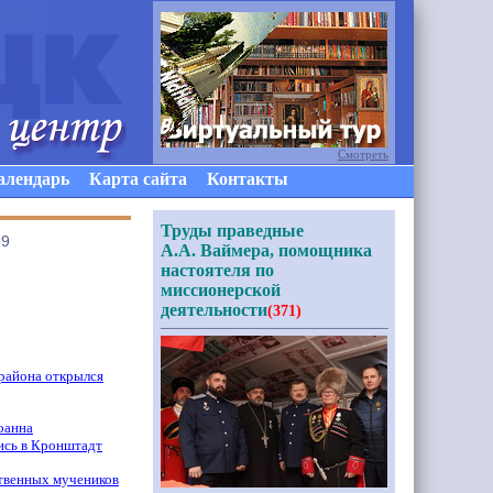
Смотреть
алендарь
Карта сайта
Контакты
Труды праведные
99
А.А. Ваймера, помощника
настоятеля по
миссионерской
деятельности
(371)
 района открылся
оанна
ись в Кронштадт
ственных мучеников