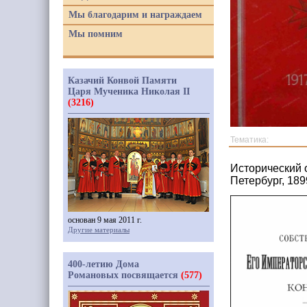
Мы благодарим и награждаем
Мы помним
Казачий Конвой Памяти
Царя Мученика Николая II
(3216)
Тематика:
Исторический 
Петербург, 189
основан 9 мая 2011 г.
Другие материалы
400-летию Дома
Романовых посвящается
(577)