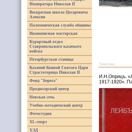
Императора Николая II
Воскресная школа Цесаревича
Алексия
Паломническая служба общины
Иконописная мастерская
Курортный отдел
Ставропольского казачьего
войска
Петербургская станица
Тематика:
Казачий Конвой Святого Царя
Страстотерпца Николая II
И.Н.Оприцъ. «
Фонд "Берега"
1917-1920». П
Продюсерский центр
Невская сечь
Учебно-методический центр
Фотостудия
XL-спорт
ХЭД