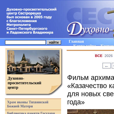
Главная
Карта сайта
Конта
ВCE
2026
←
Фильм архима
Духовно-
просветительский
«Казачество к
центр
для новых све
года»
Храм иконы Тихвинской
Божией Матери
Библиотека памяти Государя