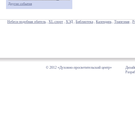
Другие события
Небеси подобная обитель
,
XL-спорт
,
ХЭД
,
Библиотека
,
Календарь
,
Трапезная
,
Р
© 2012 «Духовно-просветительский центр»
Дизай
Разра