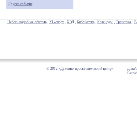
Другие события
Небеси подобная обитель
,
XL-спорт
,
ХЭД
,
Библиотека
,
Календарь
,
Трапезная
,
Р
© 2012 «Духовно-просветительский центр»
Дизай
Разра