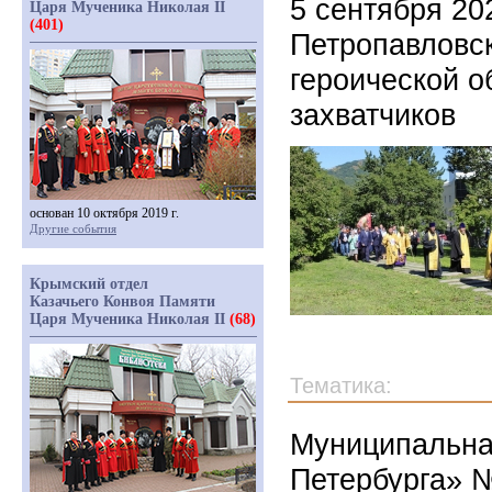
5 сентября 20
Царя Мученика Николая II
(401)
Петропавловск
героической о
захватчиков
основан 10 октября 2019 г.
Другие события
Крымский отдел
Казачьего Конвоя Памяти
Царя Мученика Николая II
(68)
Тематика:
Муниципальная
Петербурга» №