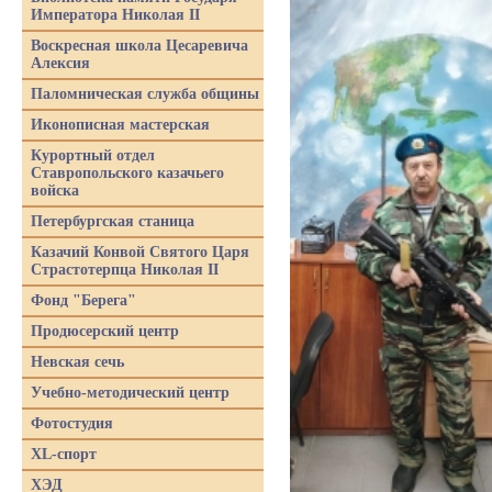
Императора Николая II
Воскресная школа Цесаревича
Алексия
Паломническая служба общины
Иконописная мастерская
Курортный отдел
Ставропольского казачьего
войска
Петербургская станица
Казачий Конвой Святого Царя
Страстотерпца Николая II
Фонд "Берега"
Продюсерский центр
Невская сечь
Учебно-методический центр
Фотостудия
XL-спорт
ХЭД