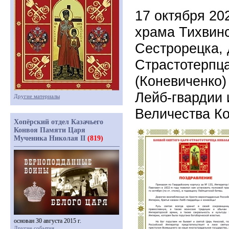
17 октября 20
храма Тихвин
Сестрорецка, 
Страстотерпца
(Коневиченко)
Лейб-гвардии 
Другие материалы
Величества К
Хопёрский отдел Казачьего
Конвоя Памяти Царя
Мученика Николая II
(819)
основан 30 августа 2015 г.
Другие события