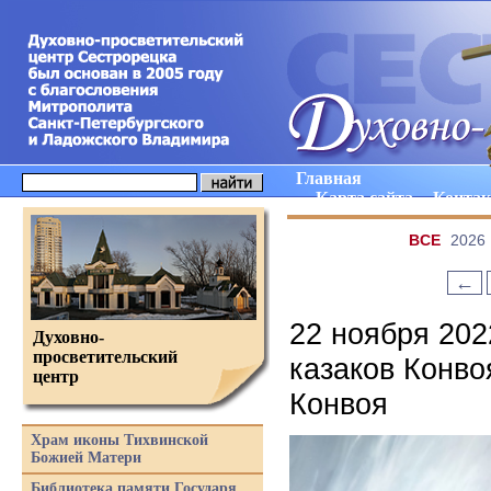
Главная
Карта сайта
Конта
ВCE
2026
←
22 ноября 202
Духовно-
просветительский
казаков Конво
центр
Конвоя
Храм иконы Тихвинской
Божией Матери
Библиотека памяти Государя