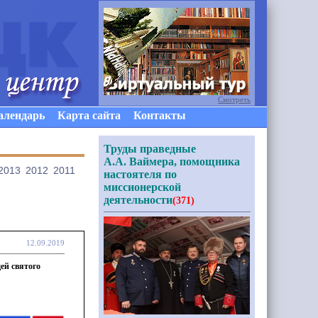
Смотреть
алендарь
Карта сайта
Контакты
Труды праведные
А.А. Ваймера, помощника
2013
2012
2011
настоятеля по
миссионерской
деятельности
(371)
12.09.2019
ей святого