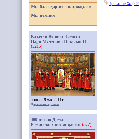
КрестныйХод20
Мы благодарим и награждаем
Мы помним
Казачий Конвой Памяти
Царя Мученика Николая II
(3215)
основан 9 мая 2011 г.
Другие материалы
400-летию Дома
Романовых посвящается
(577)