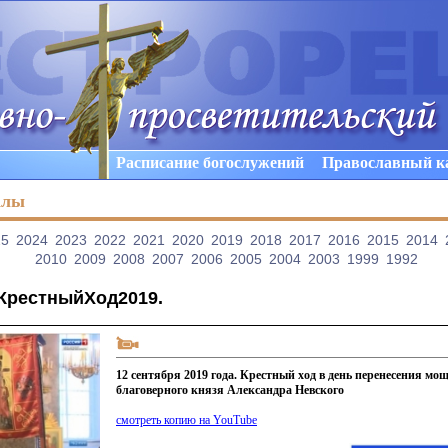
Расписание богослужений
Православный к
алы
25
2024
2023
2022
2021
2020
2019
2018
2017
2016
2015
2014
2010
2009
2008
2007
2006
2005
2004
2003
1999
1992
КрестныйХод2019
.
12 сентября 2019 года. Крестный ход в день перенесения мощ
благоверного князя Александра Невского
смотреть копию на YouTube