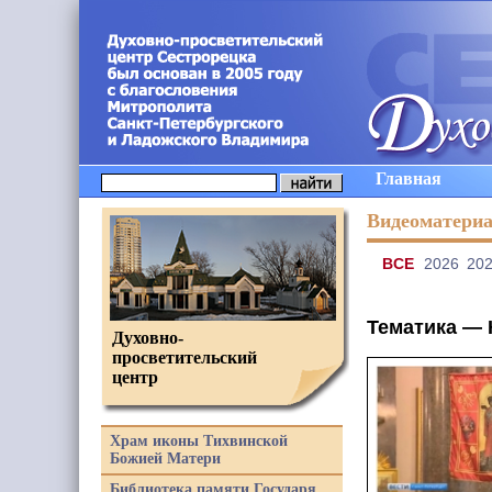
Главная
Видеоматери
ВCE
2026
20
Тематика —
Духовно-
просветительский
центр
Храм иконы Тихвинской
Божией Матери
Библиотека памяти Государя