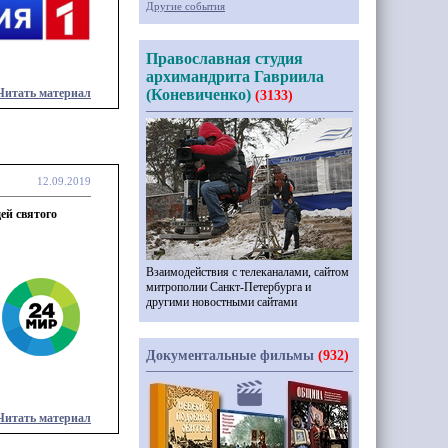
Другие события
Православная студия
архимандрита Гавриила
Читать материал
(Коневиченко)
(3133)
12.09.2019
ей святого
Взаимодействия с телеканалами, сайтом
митрополии Санкт-Петербурга и
другими новостными сайтами
Документальные фильмы
(932)
Читать материал