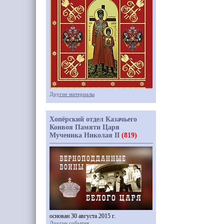
Другие материалы
Хопёрский отдел Казачьего
Конвоя Памяти Царя
Мученика Николая II
(819)
основан 30 августа 2015 г.
Другие события