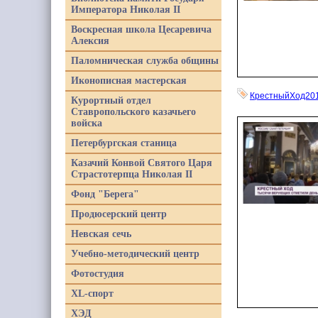
Императора Николая II
Воскресная школа Цесаревича
Алексия
Паломническая служба общины
Иконописная мастерская
КрестныйХод20
Курортный отдел
Ставропольского казачьего
войска
Петербургская станица
Казачий Конвой Святого Царя
Страстотерпца Николая II
Фонд "Берега"
Продюсерский центр
Невская сечь
Учебно-методический центр
Фотостудия
XL-спорт
ХЭД