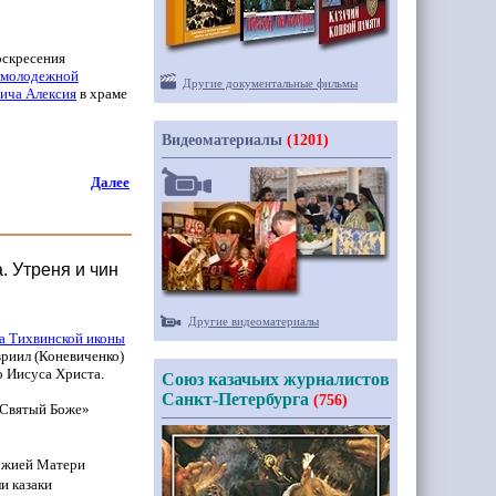
оскресения
 молодежной
Другие документальные фильмы
ича Алексия
в храме
Видеоматериалы
(1201)
Далее
. Утреня и чин
Другие видеоматериалы
а Тихвинской иконы
вриил
(Коневиченко
)
 Иисуса Христа.
Союз казачьих журналистов
Санкт-Петербурга
(756)
Святый
Боже»
ожией Матери
и казаки