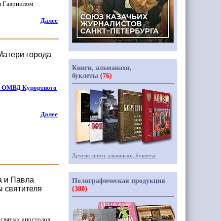
м Гавриилом
Далее
Матери города
Книги, альманахи,
буклеты
(76)
с ОМВД Курортного
Далее
Другие книги, альманахи, буклеты
а и Павла
Полиграфическая продукция
ы святителя
(380)
 святых апостолов