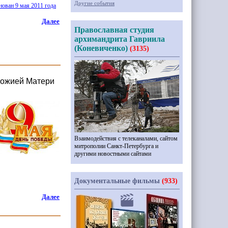
Другие события
ован 9 мая 2011 года
Далее
Православная студия
архимандрита Гавриила
(Коневиченко)
(3135)
Божией Матери
Взаимодействия с телеканалами, сайтом
митрополии Санкт-Петербурга и
другими новостными сайтами
Документальные фильмы
(933)
Далее