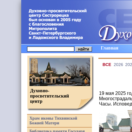
Главная
ВCE
2026
20
Духовно-
19 мая 2025 г
просветительский
Многострадаль
центр
Часы. Исповед
Храм иконы Тихвинской
Божией Матери
Библиотека памяти Государя