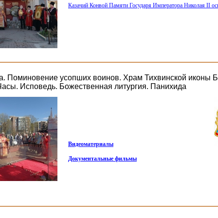
Казачий Конвой Памяти Государя Императора Николая II осн
да. Поминовение усопших воинов. Храм Тихвинской иконы 
Часы. Исповедь. Божественная литургия. Панихида
Видеоматериалы
Документальные фильмы