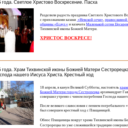
5 года. Светлое Христово Воскресение. Пасха
Разделили радость праздника Светлого Христового В
с прихожанами казаки
«Невской
сечи»
,
православной
общины
«Есаул
«
и казачата
Маленькой сотни Цесарев
Тихвинской иконы Божией Матери.
ХРИСТОС ВОСКРЕСЕ!
5 года. Храм Тихвинской иконы Божией Матери Сестрорецка
спода нашего Иисуса Христа. Крестный ход
18 апреля, в канун Великой Субботы, настоятель
храм
Божией Матери города Сестрорецка
архимандрит Га
совершил утреню с чином погребения Господа нашего
После великого славословия с пением погребального
«
был совершен крестный ход с Плащаницей.
Обнос Плащаницы вокруг
храма Тихвинской иконы Б
Сестрорецка
по уже сложившейся традиции совершил