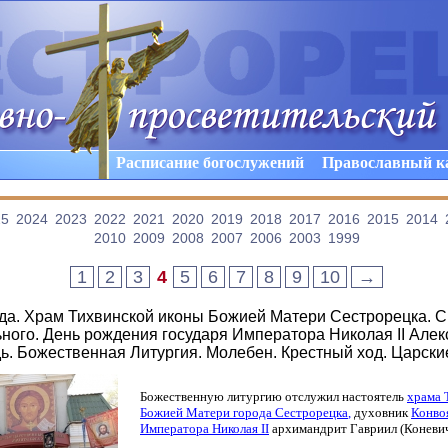
Расписание богослужений
Православный к
25
2024
2023
2022
2021
2020
2019
2018
2017
2016
2015
2014
2010
2009
2008
2007
2006
2003
1999
1
2
3
4
5
6
7
8
9
10
→
ода. Храм Тихвинской иконы Божией Матери Сестрорецка. С
ного. День рождения государя Императора Николая II Алек
ь. Божественная Литургия. Молебен. Крестный ход. Царски
Божественную литургию отслужил настоятель
храма 
Божией Матери города Сестрорецка
,
духовник
Конво
Императора Николая
II
архимандрит Гавриил
(Коневи