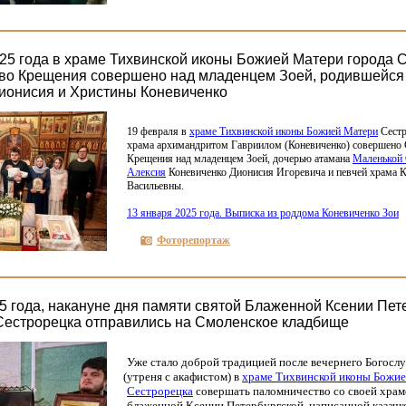
25 года в храме Тихвинской иконы Божией Матери города 
во Крещения совершено над младенцем Зоей, родившейся 
Дионисия и Христины Коневиченко
19 февраля в
храме Тихвинской иконы Божией Матери
Сестр
храма архимандритом Гавриилом
(Коневиченко
) совершено
Крещения над младенцем Зоей, дочерью атамана
Маленькой 
Алексия
Коневиченко Дионисия Игоревича и певчей храма 
Васильевны.
13 января 2025 года. Выписка из роддома Коневиченко Зои
Фоторепортаж
5 года, накануне дня памяти святой Блаженной Ксении Пет
Сестрорецка отправились на Смоленское кладбище
Уже стало доброй традицией после вечернего Богосл
(утреня
с акафистом) в
храме Тихвинской иконы Божи
Сестрорецка
совершать паломничество со своей храм
блаженной Ксении Петербургской, написанной казач