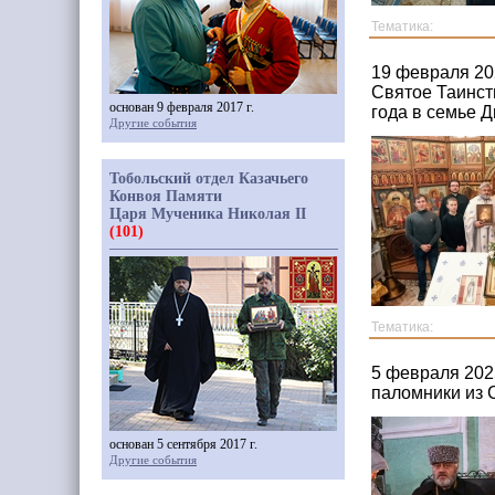
Тематика:
19 февраля 20
Святое Таинст
основан 9 февраля 2017 г.
года в семье 
Другие события
Тобольский отдел Казачьего
Конвоя Памяти
Царя Мученика Николая II
(101)
Тематика:
5 февраля 202
паломники из 
основан 5 сентября 2017 г.
Другие события