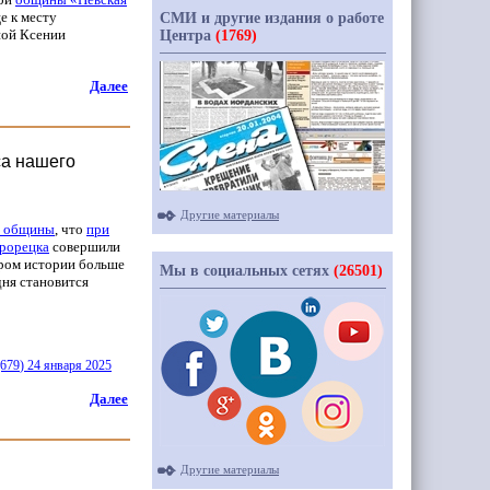
е к месту
СМИ и другие издания о работе
ной Ксении
Центра
(1769)
Далее
са нашего
Другие материалы
й общины
, что
при
трорецка
совершили
тором истории больше
Мы в социальных сетях
(26501)
дня становится
(679
) 24 января 2025
Далее
Другие материалы