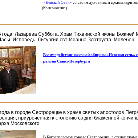
«Невской
Сечи»
со своим духовником архимандрито
(Коневиченко
).
5 года. Лазарева Суббота. Храм Тихвинской иконы Божией 
Часы. Исповедь. Литургия свт. Иоанна Златоуста. Молебен
Взаимодействие казачьей общины
«Невская
сечь» 
района Санкт-Петербурга
 года в городе Сестрорецке в храме святых апостолов Петр
енция, приуроченная к столетию со дня блаженной кончин
арха Московского
В Богоспасаемом городе Сестрорецке, в стенах храма