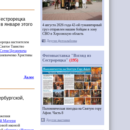
Сестрорецка
в январе этого
4 августа 2026 года 42-ой гуманитарный
груз отправлен нашим бойцам в зону
СВО в Херсонскую область
Другие фотоальбомы
орецка настоятелем
 Святое Таинство
Сотни Цесаревича
Коневиченко Христины
Фотовыставка "Взгляд из
Сестрорецка"
(195)
Далее
ербургской,
Паломническая поездка на Святую гору
Афон. Часть 8
ужения
Другие выставки
ей Матери
овой иконой
кой
общины
«Невская