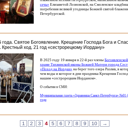
сечь»
Елизаветой Лозновской, на Смоленское кладбищ
погребения великой угодницы Божией святой блажен
Петербургской.
5 года. Святое Богоявление. Крещение Господа Бога и Спа
. Крестный ход. 21 год «сестрорецкому Иордану»
В 2025 году 19 января в 22-й раз члены
Богоявленско
храме Тихвинской иконы Божией Матери города Сес
«Поход
на Иордан»
на берег того озера Разлив, в ко
чем воды и которое в дни праздника Крещения Госпо
нашим
«сестрорецким
Иорданом».
О событии в СМИ:
Муниципальная газета
«Здравница
Санкт-Петербурга» №01
года
1
2
3
4
5
6
7
8
9
10
→