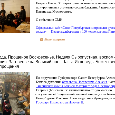
Петра и Павла, 30 марта прошло значимое мероприяти
приуроченная к столетию со дня блаженной кончины 
Патриарха Московского.
О событии в СМИ:
Официальный сайт
«Санкт
-Петербургская митрополия русск
церкви» — Прошла конференция к 100-летию кончины Патр
Фоторепортаж
года. Прощеное Воскресенье. Неделя Сыропустная, воспом
ния. Заговенье на Великий пост. Часы. Исповедь. Божестве
 прощения
По поручению Губернатора Санкт-Петербурга Алекс
Беглова духовник
батальона Цесаревича Алексия
, нас
Тихвинской иконы Божией Матери города Сестрорец
Гавриил
(Коневиченко
) выполнил почетную миссию —
«За
участие в Специальной военной операции от благ
Петербурга» Максима Александровича Дроздова, каз
Государя Императора Николая
II
.