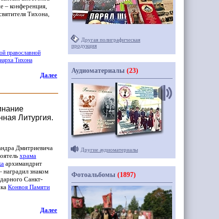
е – конференция,
святителя Тихона,
Другая полиграфическая
продукция
ой православной
иарха Тихона
Аудиоматериалы
(23)
Далее
инание
нная Литургия.
андра Дмитриевича
Другие аудиоматериалы
тоятель
храма
ка
архимандрит
 наградил знаком
Фотоальбомы
(1897)
одарного Санкт-
ака
Конвоя Памяти
Далее