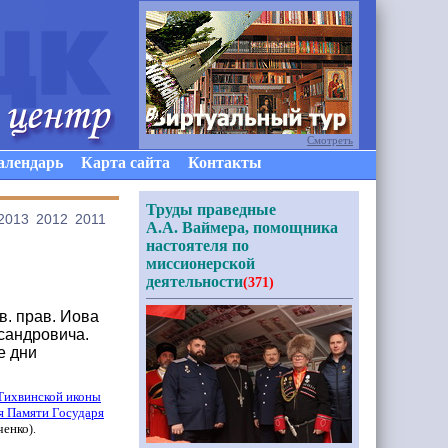
Смотреть
алендарь
Карта сайта
Контакты
Труды праведные
2013
2012
2011
А.А. Ваймера, помощника
настоятеля по
миссионерской
деятельности
(371)
в. прав. Иова
сандровича.
е дни
Тихвинской иконы
я Памяти Государя
ченко
).