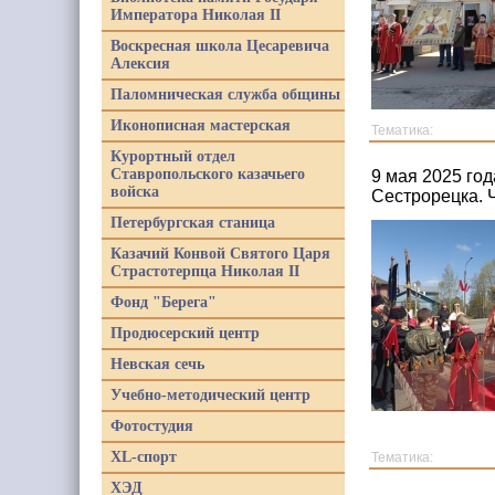
Императора Николая II
Воскресная школа Цесаревича
Алексия
Паломническая служба общины
Иконописная мастерская
Тематика:
Курортный отдел
Ставропольского казачьего
9 мая 2025 го
войска
Сестрорецка. 
Петербургская станица
Казачий Конвой Святого Царя
Страстотерпца Николая II
Фонд "Берега"
Продюсерский центр
Невская сечь
Учебно-методический центр
Фотостудия
XL-спорт
Тематика:
ХЭД