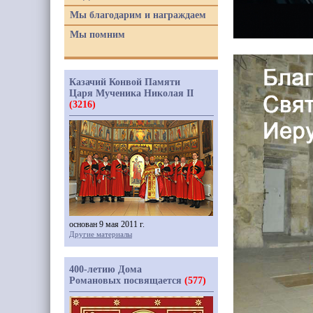
Мы благодарим и награждаем
Мы помним
Казачий Конвой Памяти
Царя Мученика Николая II
(3216)
основан 9 мая 2011 г.
Другие материалы
400-летию Дома
Романовых посвящается
(577)