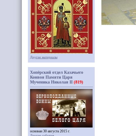
Другие материалы
Хопёрский отдел Казачьего
Конвоя Памяти Царя
Мученика Николая II
(819)
основан 30 августа 2015 г.
Другие события