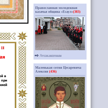
Православная молодежная
казачья община «Есаул»
(383)
Другие материалы
Маленькая сотня Цесаревича
Алексия
(436)