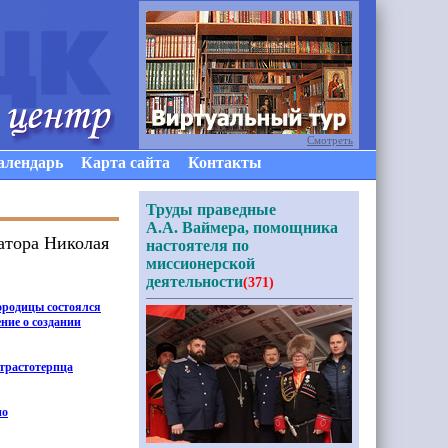
Смотреть
алендарь
Карта сайта
Контакты
Труды праведные
А.А. Ваймера, помощника
атора Николая
настоятеля по
миссионерской
деятельности
(371)
городицы состоялся
ние о создании
Страстотерпца
но