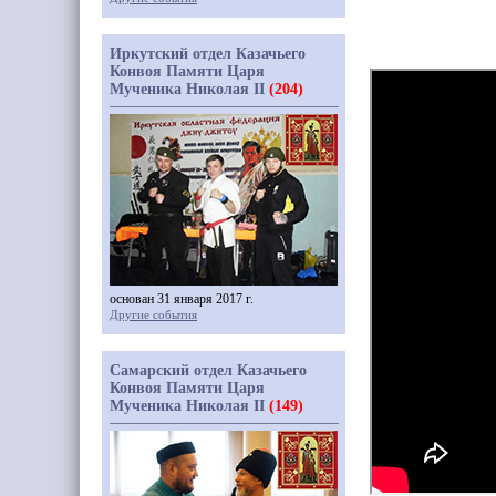
Иркутский отдел Казачьего
Конвоя Памяти Царя
Мученика Николая II
(204)
основан 31 января 2017 г.
Другие события
Самарский отдел Казачьего
Конвоя Памяти Царя
Мученика Николая II
(149)