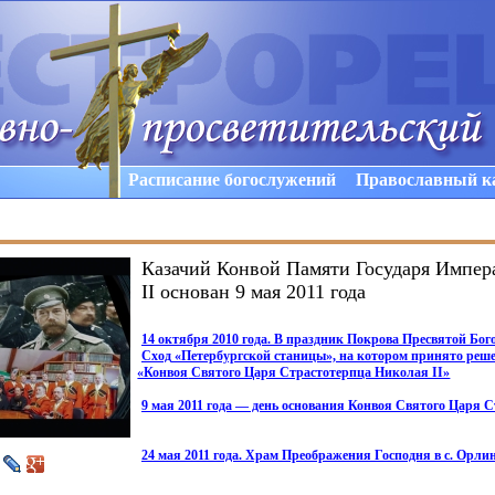
Расписание богослужений
Православный к
Казачий Конвой Памяти Государя Импер
II основан 9 мая 2011 года
14 октября 2010 года. В праздник Покрова Пресвятой Бо
Сход
«Петербургской
станицы», на котором принято реше
«Конвоя
Святого Царя Страстотерпца Николая II»
9 мая 2011 года — день основания Конвоя Святого Царя 
24 мая 2011 года. Храм Преображения Господня в с. Орли