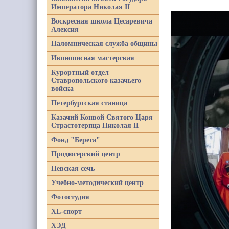
Императора Николая II
Воскресная школа Цесаревича
Алексия
Паломническая служба общины
Иконописная мастерская
Курортный отдел
Ставропольского казачьего
войска
Петербургская станица
Казачий Конвой Святого Царя
Страстотерпца Николая II
Фонд "Берега"
Продюсерский центр
Невская сечь
Учебно-методический центр
Фотостудия
XL-спорт
ХЭД