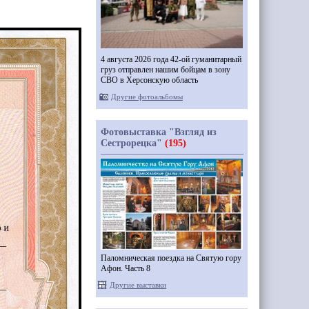
4 августа 2026 года 42-ой гуманитарный
груз отправлен нашим бойцам в зону
СВО в Херсонскую область
Другие фотоальбомы
Фотовыставка "Взгляд из
Сестрорецка"
(195)
Паломническая поездка на Святую гору
Афон. Часть 8
Другие выставки