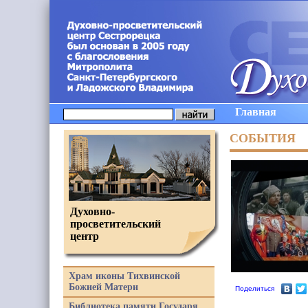
Главная
СОБЫТИЯ
Духовно-
просветительский
центр
Храм иконы Тихвинской
Божией Матери
Поделиться
Библиотека памяти Государя