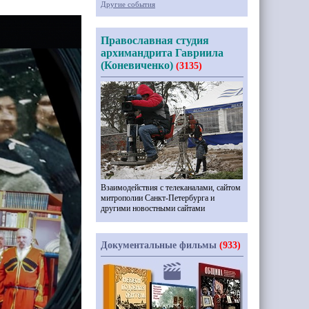
Другие события
Православная студия
архимандрита Гавриила
(Коневиченко)
(3135)
Взаимодействия с телеканалами, сайтом
митрополии Санкт-Петербурга и
другими новостными сайтами
Документальные фильмы
(933)