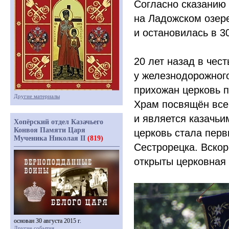
Согласно сказанию 
на Ладожском озер
и остановилась в 3
20 лет назад в чес
у железнодорожног
прихожан церковь п
Другие материалы
Храм посвящён все
и является казачь
Хопёрский отдел Казачьего
Конвоя Памяти Царя
церковь стала пер
Мученика Николая II
(819)
Сестрорецка. Вско
открыты церковная 
основан 30 августа 2015 г.
Другие события