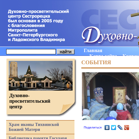
Главная
Карта сайта
Конта
СОБЫТИЯ
Духовно-
просветительский
центр
Храм иконы Тихвинской
Поделиться
Божией Матери
Библиотека памяти Государя