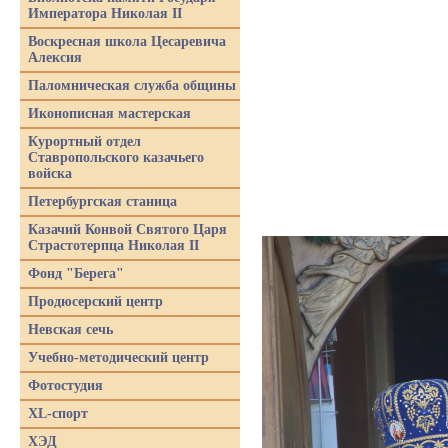
Императора Николая II
Воскресная школа Цесаревича
Алексия
Паломническая служба общины
Иконописная мастерская
Курортный отдел
Ставропольского казачьего
войска
Петербургская станица
Казачий Конвой Святого Царя
Страстотерпца Николая II
Фонд "Берега"
Продюсерский центр
Невская сечь
Учебно-методический центр
Фотостудия
XL-спорт
ХЭД