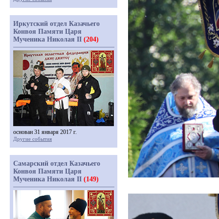
Иркутский отдел Казачьего
Конвоя Памяти Царя
Мученика Николая II
(204)
основан 31 января 2017 г.
Другие события
Самарский отдел Казачьего
Конвоя Памяти Царя
Мученика Николая II
(149)