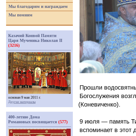
Мы благодарим и награждаем
Мы помним
Казачий Конвой Памяти
Царя Мученика Николая II
(3216)
Прошли водосвятны
Богослужения возг
основан 9 мая 2011 г.
Другие материалы
(Коневиченко
).
400-летию Дома
9 июля — память Т
Романовых посвящается
(577)
вспоминает в этот 