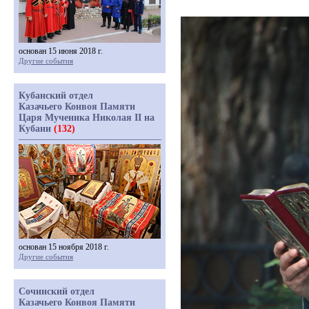
основан 15 июня 2018 г.
Другие события
Кубанский отдел
Казачьего Конвоя Памяти
Царя Мученика Николая II на
Кубани
(132)
основан 15 ноября 2018 г.
Другие события
Сочинский отдел
Казачьего Конвоя Памяти