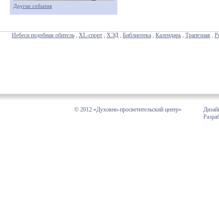
Другие события
Небеси подобная обитель
,
XL-спорт
,
ХЭД
,
Библиотека
,
Календарь
,
Трапезная
,
Р
© 2012 «Духовно-просветительский центр»
Дизай
Разра