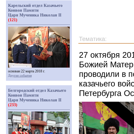
Карельский отдел Казачьего
Конвоя Памяти
Царя Мученика Николая II
(121)
Тематика:
27 октября 20
Божией Матери
основан 22 марта 2018 г.
проводили в п
Другие события
казачьего вой
Белгородский отдел Казачьего
Петербурга О
Конвоя Памяти
Царя Мученика Николая II
(233)