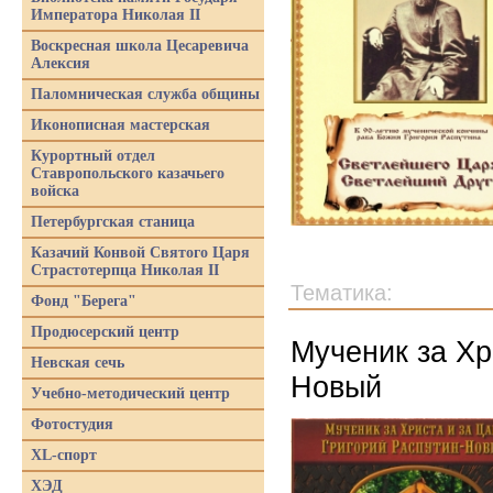
Императора Николая II
Воскресная школа Цесаревича
Алексия
Паломническая служба общины
Иконописная мастерская
Курортный отдел
Ставропольского казачьего
войска
Петербургская станица
Казачий Конвой Святого Царя
Страстотерпца Николая II
Тематика:
Фонд "Берега"
Продюсерский центр
Мученик за Хр
Невская сечь
Новый
Учебно-методический центр
Фотостудия
XL-спорт
ХЭД