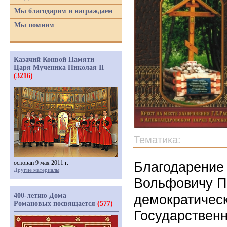
Мы благодарим и награждаем
Мы помним
Казачий Конвой Памяти
Царя Мученика Николая II
(3216)
Тематика:
основан 9 мая 2011 г.
Благодарение
Другие материалы
Вольфовичу П
400-летию Дома
демократическ
Романовых посвящается
(577)
Государственн