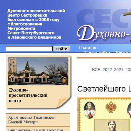
Главная
Карта сайта
Конта
ВCE
2022
2021
20
Светлейшего 
Духовно-
просветительский
центр
Храм иконы Тихвинской
Божией Матери
Библиотека памяти Государя