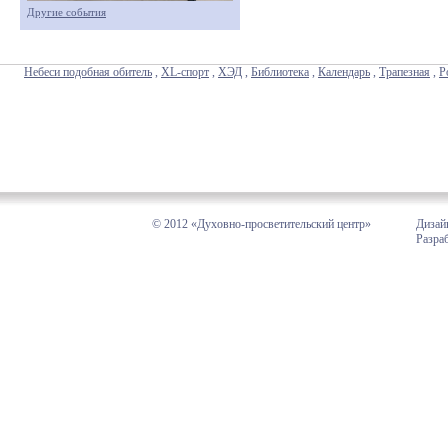
Другие события
Небеси подобная обитель
,
XL-спорт
,
ХЭД
,
Библиотека
,
Календарь
,
Трапезная
,
Р
© 2012 «Духовно-просветительский центр»
Дизай
Разра